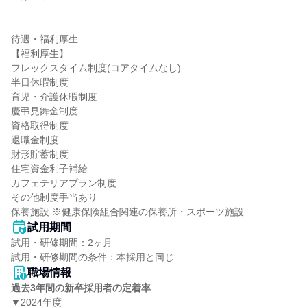
待遇・福利厚生

【福利厚生】

フレックスタイム制度(コアタイムなし)

半日休暇制度

育児・介護休暇制度

慶弔見舞金制度

資格取得制度

退職金制度

財形貯蓄制度

住宅資金利子補給

カフェテリアプラン制度

その他制度手当あり

保養施設 ※健康保険組合関連の保養所・スポーツ施設
試用期間
試用・研修期間：2ヶ月

職場情報
過去3年間の新卒採用者の定着率
▼2024年度
