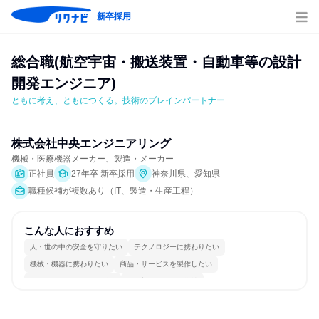
新卒採用
総合職(航空宇宙・搬送装置・自動車等の設計
開発エンジニア)
ともに考え、ともにつくる。技術のブレインパートナー
株式会社中央エンジニアリング
機械・医療機器メーカー、製造・メーカー
正社員
27年卒 新卒採用
神奈川県、愛知県
職種候補が複数あり（IT、製造・生産工程）
こんな人におすすめ
人・世の中の安全を守りたい
テクノロジーに携わりたい
機械・機器に携わりたい
商品・サービスを製作したい
コミュニケーションが活発
常に新しいものに挑戦
女性が働きやすい環境で働ける
長く同じ会社に居続けられる
明確な目標を追いかける
一つの専門分野を極める