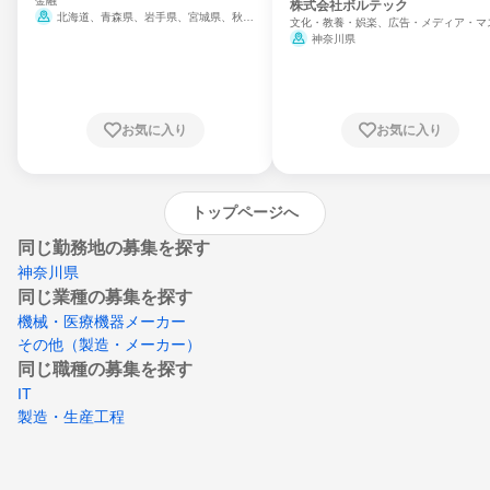
金融
門
株式会社ボルテック
北海道、青森県、岩手県、宮城県、秋田
文化・教養・娯楽、広告・メディア・マ
県、山形県、福島県、茨城県、群馬県、埼玉
ミ、電力・ガス・水道・エネルギー
神奈川県
県、東京都、神奈川県、新潟県、富山県、石
川県、福井県、山梨県、長野県、静岡県、愛
知県、京都府、大阪府、兵庫県、鳥取県、島
根県、岡山県、広島県、山口県、徳島県、香
川県、愛媛県、高知県、福岡県、佐賀県、長
お気に入り
お気に入り
崎県、熊本県、大分県、宮崎県、鹿児島県、
沖縄県
トップページへ
同じ勤務地の募集を探す
神奈川県
同じ業種の募集を探す
機械・医療機器メーカー
その他（製造・メーカー）
同じ職種の募集を探す
IT
製造・生産工程