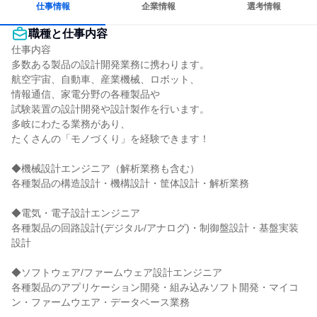
仕事情報
企業情報
選考情報
職種と仕事内容
仕事内容

多数ある製品の設計開発業務に携わります。

航空宇宙、自動車、産業機械、ロボット、

情報通信、家電分野の各種製品や

試験装置の設計開発や設計製作を行います。

多岐にわたる業務があり、

たくさんの「モノづくり」を経験できます！

◆機械設計エンジニア（解析業務も含む）

各種製品の構造設計・機構設計・筐体設計・解析業務

◆電気・電子設計エンジニア

各種製品の回路設計(デジタル/アナログ)・制御盤設計・基盤実装
設計

◆ソフトウェア/ファームウェア設計エンジニア

各種製品のアプリケーション開発・組み込みソフト開発・マイコ
ン・ファームウエア・データベース業務
