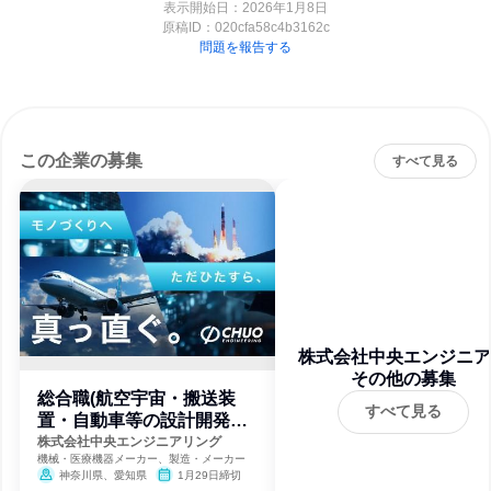
表示開始日：2026年1月8日
原稿ID：
020cfa58c4b3162c
問題を報告する
この企業の募集
すべて見る
株式会社中央エンジニア
その他の募集
ング
総合職(航空宇宙・搬送装
すべて見る
置・自動車等の設計開発エ
ンジニア)
株式会社中央エンジニアリング
機械・医療機器メーカー、製造・メーカー
神奈川県、愛知県
1月29日締切