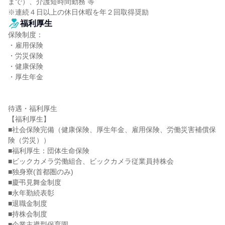
まで）、介護短時間勤務 等

※連続４日以上の休日休暇を年２回取得奨励
福利厚生
保険制度：

・雇用保険

・労災保険

・健康保険

・厚生年金

待遇・福利厚生

【福利厚生】

■社会保険完備（健康保険、厚生年金、雇用保険、労働災害補償保
険（労災））

■福利厚生：団体生命保険

■ビックカメラ労働組合、ビックカメラ従業員持株会

■独身寮(首都圏のみ)

■慶弔見舞金制度

■永年勤続表彰

■退職金制度

■持株会制度

■企業主導型保育園