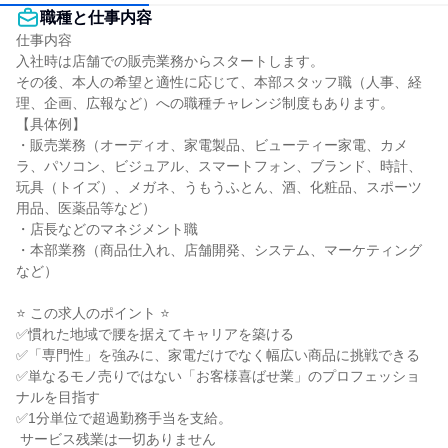
職種と仕事内容
仕事内容

入社時は店舗での販売業務からスタートします。

その後、本人の希望と適性に応じて、本部スタッフ職（人事、経
理、企画、広報など）への職種チャレンジ制度もあります。

【具体例】

・販売業務（オーディオ、家電製品、ビューティー家電、カメ
ラ、パソコン、ビジュアル、スマートフォン、ブランド、時計、
玩具（トイズ）、メガネ、うもうふとん、酒、化粧品、スポーツ
用品、医薬品等など）

・店長などのマネジメント職

・本部業務（商品仕入れ、店舗開発、システム、マーケティング
など）

⭐ この求人のポイント ⭐

✅慣れた地域で腰を据えてキャリアを築ける

✅「専門性」を強みに、家電だけでなく幅広い商品に挑戦できる

✅単なるモノ売りではない「お客様喜ばせ業」のプロフェッショ
ナルを目指す

✅1分単位で超過勤務手当を支給。

 サービス残業は一切ありません
