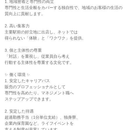
1. 地域密着と専門性の両立

専門性と生活全般をカバーする独自性で、地域のお客様の生活の
質向上に貢献します。

2. 高い集客力

主要駅前の好立地に出店し、ネットでは

得られない「体験」と「ワクワク」を提供。

3. 個と主体性の尊重

「対話」を重視し、従業員自ら考え

行動する主体性を尊重する文化です。

✨ 働く環境 ✨

1. 安定したキャリアパス

販売のプロフェッショナルとして

専門性を高めたり、マネジメント職へ

ステップアップできます。

2. 安定した待遇

超過勤務手当（1分単位支給）、独身寮、

企業内保育園など、ライフイベントを

支える制度が充実しています
