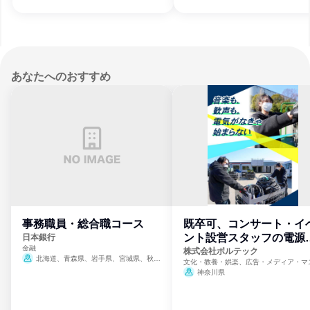
あなたへのおすすめ
事務職員・総合職コース
既卒可、コンサート・イ
ント設営スタッフの電源
日本銀行
金融
門
株式会社ボルテック
北海道、青森県、岩手県、宮城県、秋田
文化・教養・娯楽、広告・メディア・マ
県、山形県、福島県、茨城県、群馬県、埼玉
ミ、電力・ガス・水道・エネルギー
神奈川県
県、東京都、神奈川県、新潟県、富山県、石
川県、福井県、山梨県、長野県、静岡県、愛
知県、京都府、大阪府、兵庫県、鳥取県、島