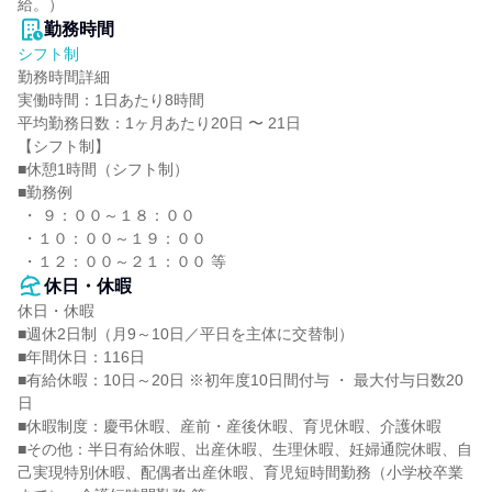
給。）
勤務時間
シフト制
勤務時間詳細

実働時間：1日あたり8時間

平均勤務日数：1ヶ月あたり20日 〜 21日

【シフト制】

■休憩1時間（シフト制）

■勤務例

 ・ ９：００～１８：００

 ・１０：００～１９：００

 ・１２：００～２１：００ 等
休日・休暇
休日・休暇

■週休2日制（月9～10日／平日を主体に交替制）

■年間休日：116日

■有給休暇：10日～20日 ※初年度10日間付与 ・ 最大付与日数20
日

■休暇制度：慶弔休暇、産前・産後休暇、育児休暇、介護休暇

■その他：半日有給休暇、出産休暇、生理休暇、妊婦通院休暇、自
己実現特別休暇、配偶者出産休暇、育児短時間勤務（小学校卒業