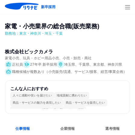
新卒採用
家電・小売業界の総合職(販売業務)
勤務地：東京・神奈川・埼玉・千葉
株式会社ビックカメラ
家電小売、玩具・ホビー用品小売、小売・卸売・商社
正社員
27年卒 新卒採用
埼玉県、千葉県、東京都、神奈川県
職種候補が複数あり（小売販売/流通、サービス/接客、経営/事業企画）
こんな人におすすめ
人々に感動や笑いを届けたい
地域貢献に携わりたい
商品・サービスの魅力を表現したい
商品・サービスを販売したい
コミュニケーションが活発
常に新しいものに挑戦
女性が働きやすい環境で働ける
一つの専門分野を極める
若手が裁量を持てる環境
人とたくさん会話する
仕事情報
企業情報
選考情報