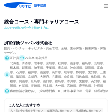
新卒採用
総合コース・専門キャリアコース
あなたの想いが社会を動かす力に
損害保険ジャパン株式会社
投資・ベンチャーキャピタル・資産管理、金融、生命保険・損害保険・保険
サービス
正社員
27年卒 新卒採用
北海道、青森県、岩手県、宮城県、秋田県、山形県、福島県、茨城県、
栃木県、群馬県、埼玉県、千葉県、東京都、神奈川県、新潟県、富山
県、石川県、福井県、山梨県、長野県、岐阜県、静岡県、愛知県、三重
県、滋賀県、京都府、大阪府、兵庫県、奈良県、和歌山県、鳥取県、島
根県、岡山県、広島県、山口県、徳島県、香川県、愛媛県、高知県、福
岡県、佐賀県、長崎県、熊本県、大分県、宮崎県、鹿児島県、沖縄県
職種候補が複数あり（金融専門職、IT、経営/事業企画、営業、経理/税務/
こんな人におすすめ
人・世の中の安全を守りたい
金融関係に携わりたい
地域貢献に携わりたい