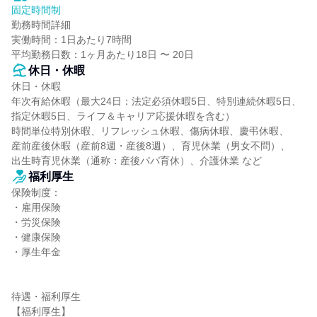
固定時間制
勤務時間詳細

実働時間：1日あたり7時間

平均勤務日数：1ヶ月あたり18日 〜 20日
休日・休暇
休日・休暇

年次有給休暇（最大24日：法定必須休暇5日、特別連続休暇5日、
指定休暇5日、ライフ＆キャリア応援休暇を含む）

時間単位特別休暇、リフレッシュ休暇、傷病休暇、慶弔休暇、

産前産後休暇（産前8週・産後8週）、育児休業（男女不問）、

出生時育児休業（通称：産後パパ育休）、介護休業 など
福利厚生
保険制度：

・雇用保険

・労災保険

・健康保険

・厚生年金

待遇・福利厚生

【福利厚生】
