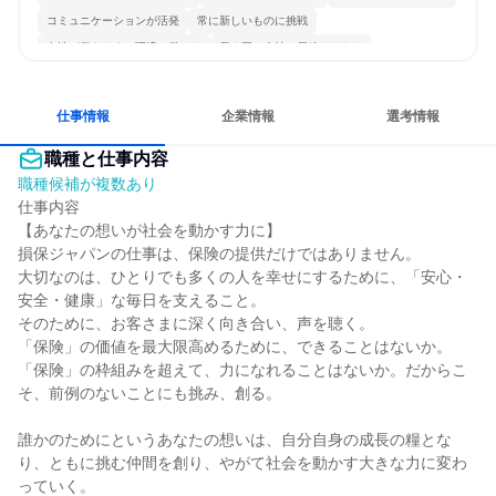
コミュニケーションが活発
常に新しいものに挑戦
女性が働きやすい環境で働ける
長く同じ会社に居続けられる
多様な職種の人と関われる
若手が裁量を持てる環境
仕事情報
企業情報
選考情報
職種と仕事内容
職種候補が複数あり
仕事内容

【あなたの想いが社会を動かす力に】

損保ジャパンの仕事は、保険の提供だけではありません。

大切なのは、ひとりでも多くの人を幸せにするために、「安心・
安全・健康」な毎日を支えること。

そのために、お客さまに深く向き合い、声を聴く。

「保険」の価値を最大限高めるために、できることはないか。

「保険」の枠組みを超えて、力になれることはないか。だからこ
そ、前例のないことにも挑み、創る。

誰かのためにというあなたの想いは、自分自身の成長の糧とな
り、ともに挑む仲間を創り、やがて社会を動かす大きな力に変わ
っていく。
