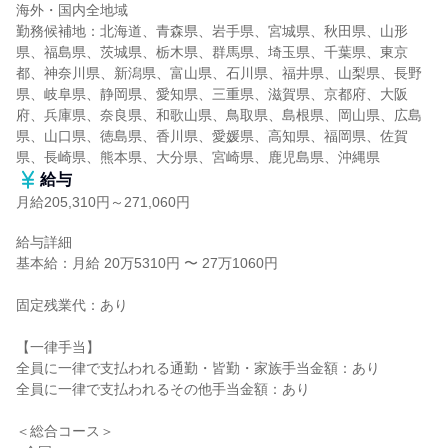
海外・国内全地域

勤務候補地：北海道、青森県、岩手県、宮城県、秋田県、山形
県、福島県、茨城県、栃木県、群馬県、埼玉県、千葉県、東京
都、神奈川県、新潟県、富山県、石川県、福井県、山梨県、長野
県、岐阜県、静岡県、愛知県、三重県、滋賀県、京都府、大阪
府、兵庫県、奈良県、和歌山県、鳥取県、島根県、岡山県、広島
県、山口県、徳島県、香川県、愛媛県、高知県、福岡県、佐賀
県、長崎県、熊本県、大分県、宮崎県、鹿児島県、沖縄県
給与
月給205,310円～271,060円
給与詳細

基本給：月給 20万5310円 〜 27万1060円

固定残業代：あり

【一律手当】

全員に一律で支払われる通勤・皆勤・家族手当金額：あり

全員に一律で支払われるその他手当金額：あり

＜総合コース＞
