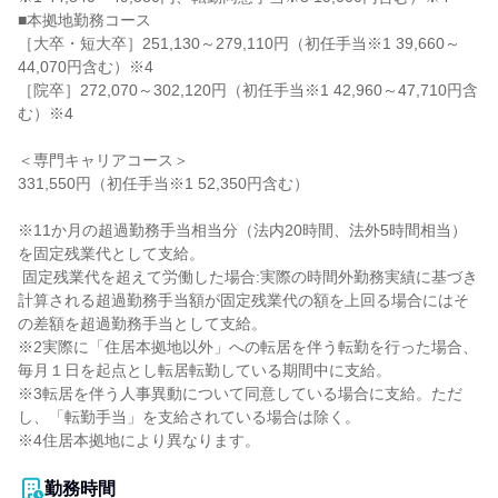
■本拠地勤務コース

［大卒・短大卒］251,130～279,110円（初任手当※1 39,660～
44,070円含む）※4

［院卒］272,070～302,120円（初任手当※1 42,960～47,710円含
む）※4

＜専門キャリアコース＞

331,550円（初任手当※1 52,350円含む）

※11か月の超過勤務手当相当分（法内20時間、法外5時間相当）
を固定残業代として支給。

 固定残業代を超えて労働した場合:実際の時間外勤務実績に基づき
計算される超過勤務手当額が固定残業代の額を上回る場合にはそ
の差額を超過勤務手当として支給。

※2実際に「住居本拠地以外」への転居を伴う転勤を行った場合、
毎月１日を起点とし転居転勤している期間中に支給。

※3転居を伴う人事異動について同意している場合に支給。ただ
し、「転勤手当」を支給されている場合は除く。

※4住居本拠地により異なります。

勤務時間