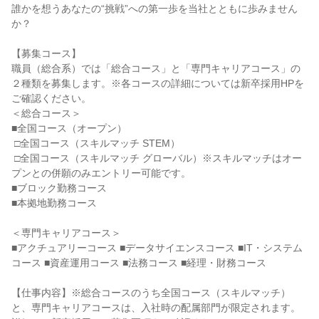
誰かを想うあなたの“挑戦”への第一歩を当社とともに歩みません
か？

【募集コース】

職員（総合系）では「総合コース」と「専門キャリアコース」の
２種類を募集します。※各コースの詳細については新卒採用HPを
ご確認ください。

＜総合コース＞

■全国コース（オープン）

 □全国コース（スキルマッチ STEM）

 □全国コース（スキルマッチ グローバル）※スキルマッチはオー
プンとの併願のみエントリー可能です。

■ブロック勤務コース

■本拠地勤務コース

＜専門キャリアコース＞

■アクチュアリーコース ■データサイエンスコース ■IT・システム
コース ■資産運用コース ■法務コース ■経理・財務コース

【仕事内容】※総合コースのうち全国コース（スキルマッチ）
と、専門キャリアコースは、入社時の配属部門が限定されます。