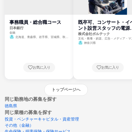
事務職員・総合職コース
既卒可、コンサート・イ
ント設営スタッフの電源
日本銀行
金融
門
株式会社ボルテック
北海道、青森県、岩手県、宮城県、秋田
文化・教養・娯楽、広告・メディア・マ
県、山形県、福島県、茨城県、群馬県、埼玉
ミ、電力・ガス・水道・エネルギー
神奈川県
県、東京都、神奈川県、新潟県、富山県、石
川県、福井県、山梨県、長野県、静岡県、愛
知県、京都府、大阪府、兵庫県、鳥取県、島
根県、岡山県、広島県、山口県、徳島県、香
川県、愛媛県、高知県、福岡県、佐賀県、長
お気に入り
お気に入り
崎県、熊本県、大分県、宮崎県、鹿児島県、
沖縄県
トップページへ
同じ勤務地の募集を探す
徳島県
同じ業種の募集を探す
投資・ベンチャーキャピタル・資産管理
その他（金融）
生命保険・損害保険・保険サービス