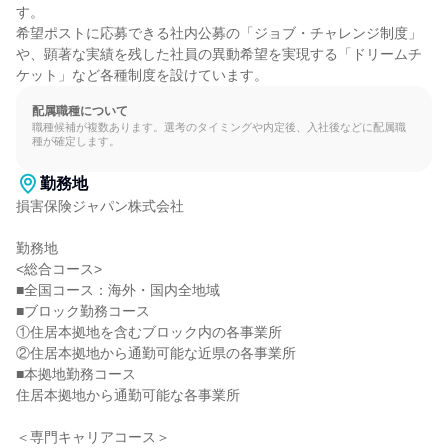
す。

希望ポストに応募できる社内公募の「ジョブ・チャレンジ制度」
や、顕著な実績を残した社員の異動希望を実現する「ドリームチ
ケット」など各種制度を設けています。
配属職種について
職種候補が複数あります。選考のタイミングや内定後、入社後などに配属職
種が確定します。
勤務地
損害保険ジャパン株式会社

勤務地

<総合コース>

■全国コース：海外・国内全地域

■ブロック勤務コース

①住居本拠地を含むブロック内の各事業所

②住居本拠地から通勤可能な近県の各事業所

■本拠地勤務コース

住居本拠地から通勤可能な各事業所

＜専門キャリアコース＞
