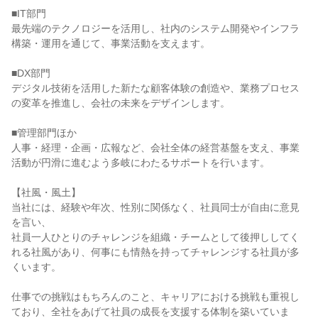
■IT部門

最先端のテクノロジーを活用し、社内のシステム開発やインフラ
構築・運用を通じて、事業活動を支えます。

■DX部門

デジタル技術を活用した新たな顧客体験の創造や、業務プロセス
の変革を推進し、会社の未来をデザインします。

■管理部門ほか

人事・経理・企画・広報など、会社全体の経営基盤を支え、事業
活動が円滑に進むよう多岐にわたるサポートを行います。

【社風・風土】

当社には、経験や年次、性別に関係なく、社員同士が自由に意見
を言い、

社員一人ひとりのチャレンジを組織・チームとして後押ししてく
れる社風があり、何事にも情熱を持ってチャレンジする社員が多
くいます。

仕事での挑戦はもちろんのこと、キャリアにおける挑戦も重視し
ており、全社をあげて社員の成長を支援する体制を築いていま