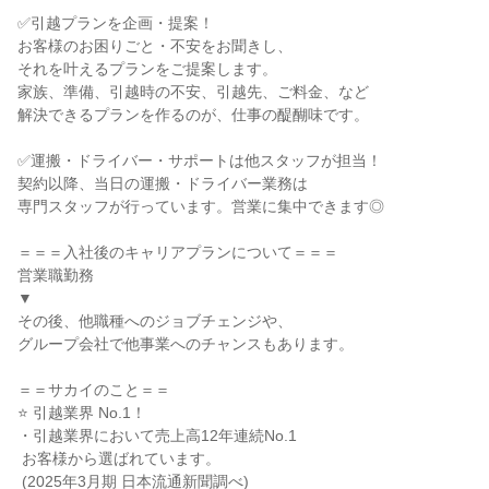
✅引越プランを企画・提案！

お客様のお困りごと・不安をお聞きし、

それを叶えるプランをご提案します。

家族、準備、引越時の不安、引越先、ご料金、など

解決できるプランを作るのが、仕事の醍醐味です。

✅運搬・ドライバー・サポートは他スタッフが担当！

契約以降、当日の運搬・ドライバー業務は

専門スタッフが行っています。営業に集中できます◎

＝＝＝入社後のキャリアプランについて＝＝＝

営業職勤務

▼

その後、他職種へのジョブチェンジや、

グループ会社で他事業へのチャンスもあります。

＝＝サカイのこと＝＝

⭐ 引越業界 No.1！

・引越業界において売上高12年連続No.1

 お客様から選ばれています。

 (2025年3月期 日本流通新聞調べ)
