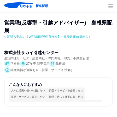
新卒採用
営業職(反響型・引越アドバイザー)　島根県配
属
✨質問も安心の【WEB個別説明選考会】✨履歴書事前提出なし
株式会社サカイ引越センター
生活関連サービス、総合商社・専門商社・卸売、不動産管理
正社員
27年卒 新卒採用
島根県
職種候補が複数あり（営業、サービス/接客）
こんな人におすすめ
人々に感動や笑いを届けたい
商品・サービスを企画したい
商品・サービスを販売したい
情熱を持って仕事に取り組む
コミュニケーションが活発
常に新しいものに挑戦
チームワークを重視
明確な目標を追いかける
若手が裁量を持てる環境
人とたくさん会話する