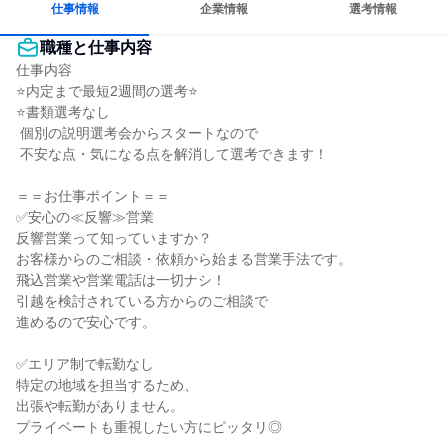
仕事情報
企業情報
選考情報
職種と仕事内容
仕事内容

⭐内定まで最短2週間の選考⭐

⭐書類選考なし

 個別の説明選考会からスタートなので

 不安な点・気になる点を解消して選考できます！

＝＝お仕事ポイント＝＝

✅安心の≪反響≫営業

反響営業って知っていますか？

お客様からのご相談・依頼から始まる営業手法です。

飛込営業や営業電話は一切ナシ！

引越を検討されている方からのご相談で

進めるので安心です。

✅エリア制で転勤なし

特定の地域を担当するため、

出張や転勤がありません。

プライベートも重視したい方にピッタリ◎
