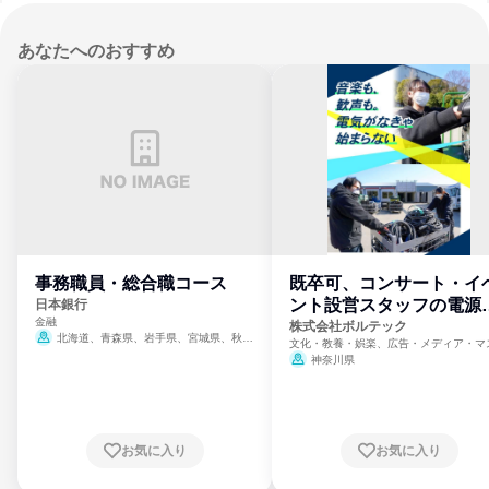
あなたへのおすすめ
事務職員・総合職コース
既卒可、コンサート・イ
ント設営スタッフの電源
日本銀行
金融
門
株式会社ボルテック
北海道、青森県、岩手県、宮城県、秋田
文化・教養・娯楽、広告・メディア・マ
県、山形県、福島県、茨城県、群馬県、埼玉
ミ、電力・ガス・水道・エネルギー
神奈川県
県、東京都、神奈川県、新潟県、富山県、石
川県、福井県、山梨県、長野県、静岡県、愛
知県、京都府、大阪府、兵庫県、鳥取県、島
根県、岡山県、広島県、山口県、徳島県、香
川県、愛媛県、高知県、福岡県、佐賀県、長
お気に入り
お気に入り
崎県、熊本県、大分県、宮崎県、鹿児島県、
沖縄県