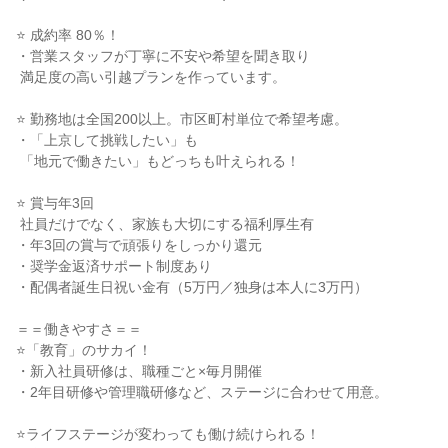
⭐ 成約率 80％！

・営業スタッフが丁寧に不安や希望を聞き取り

 満足度の高い引越プランを作っています。

⭐ 勤務地は全国200以上。市区町村単位で希望考慮。

・「上京して挑戦したい」も

 「地元で働きたい」もどっちも叶えられる！

⭐ 賞与年3回

 社員だけでなく、家族も大切にする福利厚生有

・年3回の賞与で頑張りをしっかり還元

・奨学金返済サポート制度あり

・配偶者誕生日祝い金有（5万円／独身は本人に3万円）

＝＝働きやすさ＝＝

⭐「教育」のサカイ！

・新入社員研修は、職種ごと×毎月開催

・2年目研修や管理職研修など、ステージに合わせて用意。

⭐ライフステージが変わっても働け続けられる！
