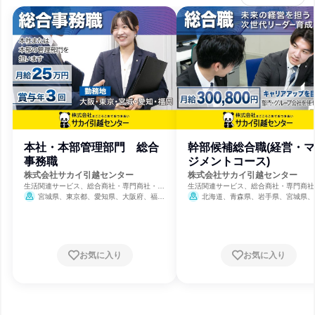
本社・本部管理部門 総合
幹部候補総合職(経営・
事務職
ジメントコース)
株式会社サカイ引越センター
株式会社サカイ引越センター
生活関連サービス、総合商社・専門商社・卸
生活関連サービス、総合商社・専門商社
売、不動産管理
売、不動産管理
宮城県、東京都、愛知県、大阪府、福岡
北海道、青森県、岩手県、宮城県、
県
県、山形県、福島県、茨城県、栃木県、
県、埼玉県、千葉県、東京都、神奈川県
潟県、富山県、石川県、福井県、山梨県
野県、岐阜県、静岡県、愛知県、三重県
賀県、京都府、大阪府、兵庫県、奈良県
お気に入り
お気に入り
歌山県、鳥取県、島根県、岡山県、広島
山口県、徳島県、香川県、愛媛県、高知
福岡県、佐賀県、長崎県、熊本県、大分
宮崎県、鹿児島県、沖縄県