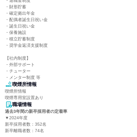
・退職金制度

・財形貯蓄

・確定拠出年金

・配偶者誕生日祝い金

・誕生日祝い金

・保養施設

・積立貯蓄制度

・奨学金返済支援制度

【社内制度】

・外部サポート

・チューター

・メンター制度 等
喫煙所情報
喫煙所情報

喫煙専用室設置あり
職場情報
過去3年間の新卒採用者の定着率
▼2024年度

新卒採用者数：352名

新卒離職者数：74名
