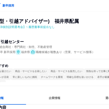
新卒採用
響型・引越アドバイザー)　福井県配属
EB個別説明選考会】✨履歴書事前提出なし
イ引越センター
総合商社・専門商社・卸売、不動産管理
年卒 新卒採用
福井県
職種候補が複数あり（営業、サービス/接客）
すすめ
を届けたい
商品・サービスを企画したい
商品・サービスを販売したい
情熱を持って仕事に
ンが活発
常に新しいものに挑戦
チームワークを重視
明確な目標を追いかける
若手が裁
する
情報
企業情報
選
内容