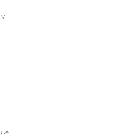
暇

い金
