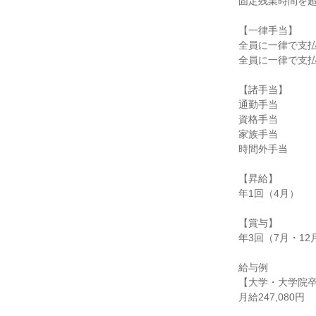
固定残業時間を超
【一律手当】

全員に一律で支払
全員に一律で支払
【諸手当】

通勤手当

資格手当

家族手当

時間外手当

【昇給】

年1回（4月）

【賞与】

年3回（7月・12
給与例

【大学・大学院卒
月給247,080円
