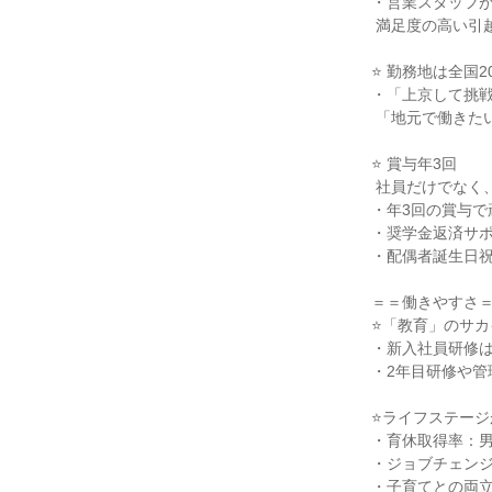
・営業スタッフが
 満足度の高い引越プランを作っています。

⭐ 勤務地は全国
・「上京して挑戦
 「地元で働きたい」もどっちも叶えられる！

⭐ 賞与年3回

 社員だけでなく、家族も大切にする福利厚生有

・年3回の賞与で
・奨学金返済サポ
・配偶者誕生日祝
＝＝働きやすさ＝
⭐「教育」のサカ
・新入社員研修は
・2年目研修や管
⭐ライフステージ
・育休取得率：男性
・ジョブチェンジ
・子育てとの両