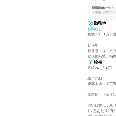
配属職種につい
入社後は記載の職
勤務地
転勤なし
株式会社サカイ引
勤務地

福井県：福井支社
勤務候補地：福
給与
月給241,710円～2
給与詳細

※基本給・固定残
基本給：月給 22万5
固定残業代：あり
1ヶ月あたり1万6