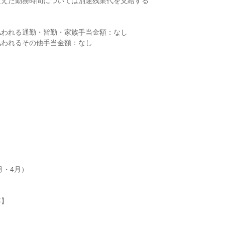
えた勤務時間については別途残業代を支給する

われる通勤・皆勤・家族手当金額：なし

われるその他手当金額：なし

月・4月）

】
