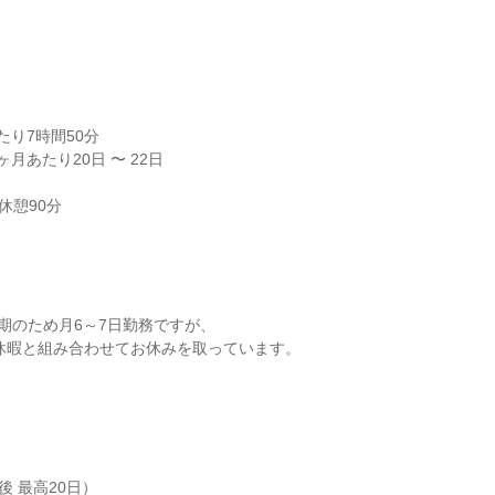


り7時間50分

月あたり20日 〜 22日

休憩90分
期のため月6～7日勤務ですが、

 最高20日）
