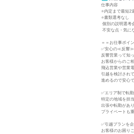
仕事内容

⭐内定まで最短2週
⭐書類選考なし

 個別の説明選考会からスタートなので

 不安な点・気になる点を解消して選考できます！

＝＝お仕事ポイン
✅安心の≪反響≫
反響営業って知っ
お客様からのご相
飛込営業や営業電
引越を検討されて
進めるので安心で
✅エリア制で転勤
特定の地域を担当
出張や転勤があり
プライベートも重
✅引越プランを企
お客様のお困りご