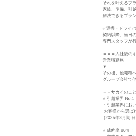
それを叶えるプラ
家族、準備、引越
解決できるプラン
✅運搬・ドライバ
契約以降、当日の
専門スタッフが行
＝＝＝入社後のキ
営業職勤務

▼

その後、他職種へ
グループ会社で他
＝＝サカイのこと
⭐ 引越業界 No.1！
・引越業界において
 お客様から選ばれています。

 (2025年3月期 日本流通新聞調べ)

⭐ 成約率 80％！
