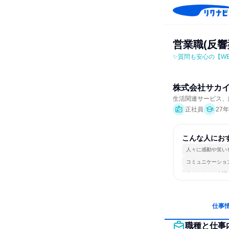
営業職(反
✨質問も安心の【W
株式会社サカ
生活関連サービス、
正社員
27
こんな人にお
人々に感動や笑い
コミュニケーショ
人とたくさん会話
仕事
職種と仕事