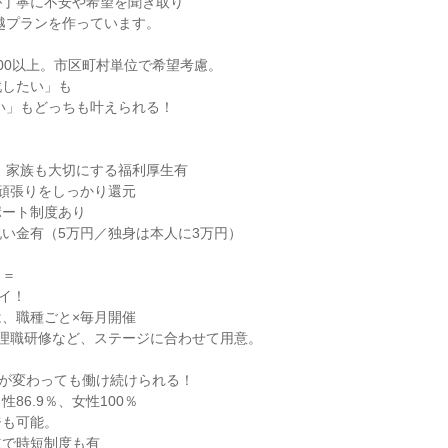
丁寧に不安や希望を聞き取り

200以上。市区町村単位で希望考慮。

したい」も

頑張りをしっかり還元

ート制度あり

い金有（5万円／独身は本人に3万円）

＝

イ！

、職種ごと×毎月開催

理職研修など、ステージに合わせて用意。

が変わっても働け続けられる！

86.9％、女性100％

も可能。

立で時短制度も有