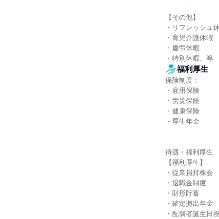
【その他】

・リフレッシュ休
・育児介護休暇

・慶弔休暇

・特別休暇、等
福利厚生
保険制度：

・雇用保険

・労災保険

・健康保険

・厚生年金

待遇・福利厚生

【福利厚生】

・従業員持株会

・退職金制度

・財形貯蓄

・確定拠出年金

・配偶者誕生日祝