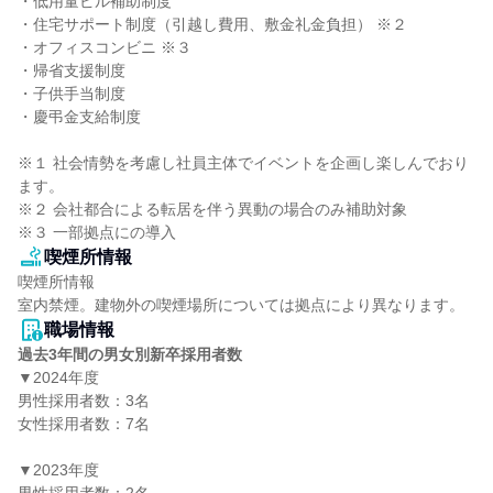
・低用量ピル補助制度

・住宅サポート制度（引越し費用、敷金礼金負担） ※２

・オフィスコンビニ ※３

・帰省支援制度

・子供手当制度

・慶弔金支給制度

※１ 社会情勢を考慮し社員主体でイベントを企画し楽しんでおり
ます。

※２ 会社都合による転居を伴う異動の場合のみ補助対象

※３ 一部拠点にの導入
喫煙所情報
喫煙所情報

室内禁煙。建物外の喫煙場所については拠点により異なります。
職場情報
過去3年間の男女別新卒採用者数
▼2024年度

男性採用者数：3名

女性採用者数：7名

▼2023年度
