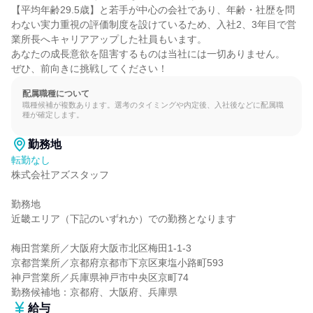
【平均年齢29.5歳】と若手が中心の会社であり、年齢・社歴を問
わない実力重視の評価制度を設けているため、入社2、3年目で営
業所長へキャリアアップした社員もいます。

あなたの成長意欲を阻害するものは当社には一切ありません。

ぜひ、前向きに挑戦してください！
配属職種について
職種候補が複数あります。選考のタイミングや内定後、入社後などに配属職
種が確定します。
勤務地
転勤なし
株式会社アズスタッフ

勤務地

近畿エリア（下記のいずれか）での勤務となります

梅田営業所／大阪府大阪市北区梅田1-1-3

京都営業所／京都府京都市下京区東塩小路町593

神戸営業所／兵庫県神戸市中央区京町74

勤務候補地：京都府、大阪府、兵庫県
給与