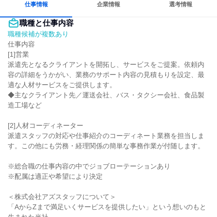
仕事情報
企業情報
選考情報
職種と仕事内容
職種候補が複数あり
仕事内容

[1]営業

派遣先となるクライアントを開拓し、サービスをご提案。依頼内
容の詳細をうかがい、業務のサポート内容の見積もりを設定、最
適な人材サービスをご提供します。

◆主なクライアント先／運送会社、バス・タクシー会社、食品製
造工場など

[2]人材コーディネーター

派遣スタッフの対応や仕事紹介のコーディネート業務を担当しま
す。この他にも労務・経理関係の簡単な事務作業が付随します。

※総合職の仕事内容の中でジョブローテーションあり

※配属は適正や希望により決定

＜株式会社アズスタッフについて＞

「AからZまで満足いくサービスを提供したい」という想いのもと