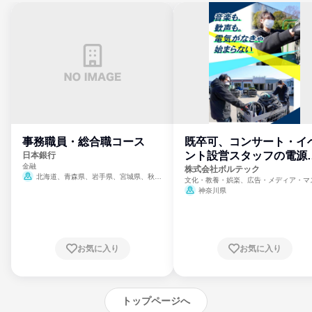
事務職員・総合職コース
既卒可、コンサート・イ
ント設営スタッフの電源
日本銀行
金融
門
株式会社ボルテック
北海道、青森県、岩手県、宮城県、秋田
文化・教養・娯楽、広告・メディア・マ
県、山形県、福島県、茨城県、群馬県、埼玉
ミ、電力・ガス・水道・エネルギー
神奈川県
県、東京都、神奈川県、新潟県、富山県、石
川県、福井県、山梨県、長野県、静岡県、愛
知県、京都府、大阪府、兵庫県、鳥取県、島
根県、岡山県、広島県、山口県、徳島県、香
川県、愛媛県、高知県、福岡県、佐賀県、長
お気に入り
お気に入り
崎県、熊本県、大分県、宮崎県、鹿児島県、
沖縄県
トップページへ