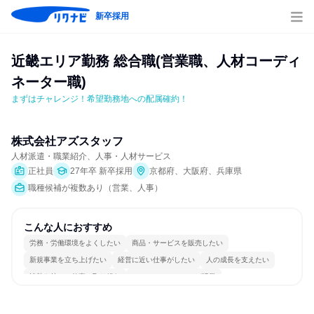
新卒採用
近畿エリア勤務 総合職(営業職、人材コーディ
ネーター職)
まずはチャレンジ！希望勤務地への配属確約！
株式会社アズスタッフ
人材派遣・職業紹介、人事・人材サービス
正社員
27年卒 新卒採用
京都府、大阪府、兵庫県
職種候補が複数あり（営業、人事）
こんな人におすすめ
労務・労働環境をよくしたい
商品・サービスを販売したい
新規事業を立ち上げたい
経営に近い仕事がしたい
人の成長を支えたい
情熱を持って仕事に取り組む
コミュニケーションが活発
明確な目標を追いかける
若手が裁量を持てる環境
人とたくさん会話する