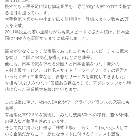
生まれた当社。

慢性的な人手不足に悩む物流業界を、専門的な“人材”の力で支援す
る役目を担っています。

大手物流企業から中小まで広く信頼頂き、登録スタッフ数も25万
人を突破。

2011年設立の若い企業ながらも急スピードで拡大を続け、日本全
国に44拠点を展開するまでに成長しました。

競合が少なくニッチな市場であったこともありスピーディに拡大
を続け、全国に44拠点を構えるほどに急成長。

他にも、日本で職を求める外国人と日本企業をつなぐ海外の

人材支援サービス、自社求人サイト「ドライブワーク」の運営と
いったメディア事業など、多彩なサービスを展開してきました。

今後も“人と人をつなぐ”価値ある存在として、アグレッシブかつ時
代に合った事業拡大を続けていきます。

この成長に伴い、社内のDX化やワークライフバランスの充実にも
着手。

有給消化率92.3％を実現し、みなし残業30hへの移行、週休3日制
の導入など整備も進めています。

そして次に掲げた目標は「株式上場」。若く、これから拡大して
いく企業だからこそ、新たなポストに付けるチャンスも豊富。
