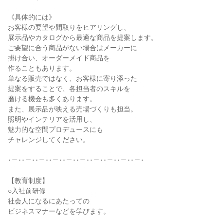
《具体的には》

お客様の要望や間取りをヒアリングし、

展示品やカタログから最適な商品を提案します。

ご要望に合う商品がない場合はメーカーに

掛け合い、オーダーメイド商品を

作ることもあります。

単なる販売ではなく、お客様に寄り添った

提案をすることで、各担当者のスキルを

磨ける機会も多くあります。

また、展示品が映える売場づくりも担当。

照明やインテリアを活用し、

魅力的な空間プロデュースにも

チャレンジしてください。

･－･･－･･－･･－･･－･･－･･－･･－･･－･･－･

【教育制度】

○入社前研修

社会人になるにあたっての

ビジネスマナーなどを学びます。
