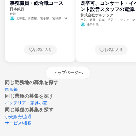
事務職員・総合職コース
既卒可、コンサート・イ
ント設営スタッフの電源
日本銀行
金融
門
株式会社ボルテック
北海道、青森県、岩手県、宮城県、秋田
文化・教養・娯楽、広告・メディア・マ
県、山形県、福島県、茨城県、群馬県、埼玉
ミ、電力・ガス・水道・エネルギー
神奈川県
県、東京都、神奈川県、新潟県、富山県、石
川県、福井県、山梨県、長野県、静岡県、愛
知県、京都府、大阪府、兵庫県、鳥取県、島
根県、岡山県、広島県、山口県、徳島県、香
川県、愛媛県、高知県、福岡県、佐賀県、長
お気に入り
お気に入り
崎県、熊本県、大分県、宮崎県、鹿児島県、
沖縄県
トップページへ
同じ勤務地の募集を探す
東京都
同じ業種の募集を探す
インテリア・家具小売
同じ職種の募集を探す
小売販売/流通
サービス/接客