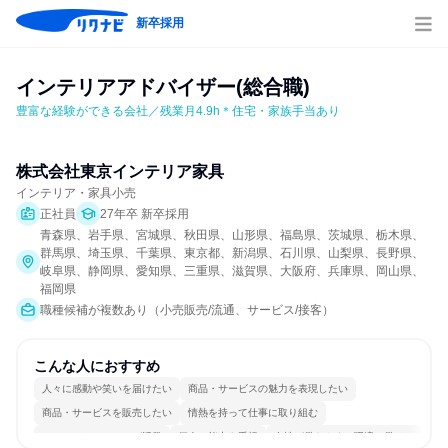
新卒採用
インテリアアドバイザー(総合職)
豊富な経験ができる会社／残業月4.9h＊住宅・家族手当あり
株式会社東京インテリア家具
インテリア・家具小売
正社員
27年卒 新卒採用
青森県、岩手県、宮城県、秋田県、山形県、福島県、茨城県、栃木県、
群馬県、埼玉県、千葉県、東京都、新潟県、石川県、山梨県、長野県、
岐阜県、静岡県、愛知県、三重県、滋賀県、大阪府、兵庫県、岡山県、
福岡県
職種候補が複数あり（小売販売/流通、サービス/接客）
こんな人におすすめ
人々に感動や笑いを届けたい
商品・サービスの魅力を表現したい
商品・サービスを販売したい
情熱を持って仕事に取り組む
コミュニケーションが活発
個人の能力を重視
女性が働きやすい環境で働ける