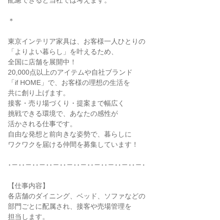
配慮できると当社では考えます。

＊

東京インテリア家具は、お客様一人ひとりの

「よりよい暮らし」を叶えるため、

全国に店舗を展開中！

20,000点以上のアイテムや自社ブランド

「if HOME」で、お客様の理想の生活を

共に創り上げます。

接客・売り場づくり・提案まで幅広く

挑戦できる環境で、あなたの感性が

活かされる仕事です。

自由な発想と前向きな姿勢で、暮らしに

ワクワクを届ける仲間を募集しています！

･－･･－･･－･･－･･－･･－･･－･･－･･－･･－･

【仕事内容】

各店舗のダイニング、ベッド、ソファなどの

部門ごとに配属され、接客や売場管理を

担当します。
