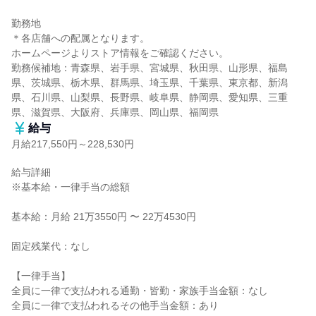
勤務地

＊各店舗への配属となります。

ホームページよりストア情報をご確認ください。

勤務候補地：青森県、岩手県、宮城県、秋田県、山形県、福島
県、茨城県、栃木県、群馬県、埼玉県、千葉県、東京都、新潟
県、石川県、山梨県、長野県、岐阜県、静岡県、愛知県、三重
県、滋賀県、大阪府、兵庫県、岡山県、福岡県
給与
月給217,550円～228,530円
給与詳細

※基本給・一律手当の総額

基本給：月給 21万3550円 〜 22万4530円

固定残業代：なし

【一律手当】

全員に一律で支払われる通勤・皆勤・家族手当金額：なし

全員に一律で支払われるその他手当金額：あり
