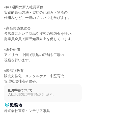
○約1週間の新入社員研修

実践的販売方法・契約の仕組み・物流の

仕組みなど、一連のノウハウを学びます。

○商品知識勉強会

各店舗において商品や接客の勉強会を行い、

従業員全員で商品知識向上を促しています。

○海外研修

アメリカ・中国で現地の店舗や工場の

視察を行います。

○階層別教育

販売力強化・メンタルケア・中堅育成・

管理職候補者研修etc
配属職種について
入社後は記載の職種で配属されます。
勤務地
株式会社東京インテリア家具
