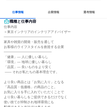
長く同じ会社に居続けられる
一つの専門分野を極める
人とたくさん会話する
仕事情報
企業情報
選考情報
職種と仕事内容
仕事内容

＞東京インテリアのインテリアアドバイザー

────────────────────

家具や雑貨の開発・販売を通して

お客様のライフスタイルを創造する企業

────────────────────

「健康」― 人に優しい暮らし

「環境」― 地球に優しい暮らし

「品質」― 良いものをより安く

 ―― それが私たちの基本理念です。

より良い商品とは「お気に入り」となる

「高品質・低価格」の商品のこと。

お気に入りを手に入れていただくことで

より良い暮らしをご提供できるだけでなく

使い捨てが抑制され地球環境にも
