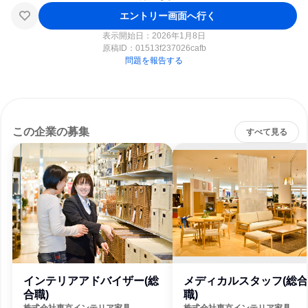
エントリー画面へ行く
表示開始日：2026年1月8日
原稿ID：
01513f237026cafb
問題を報告する
この企業の募集
すべて見る
インテリアアドバイザー(総
メディカルスタッフ(総合
合職)
職)
株式会社東京インテリア家具
株式会社東京インテリア家具