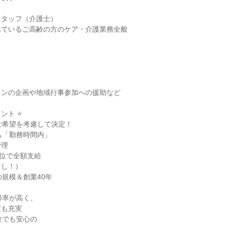
タッフ（介護士）

ているご高齢の方のケア・介護業務全般

ンの企画や地域行事参加への援助など

ト ⭐

ご希望を考慮して決定！

も「勤務時間内」

理

位で全額支給

し！）

規模＆創業40年

帰率が高く、

も充実

験でも安心の
