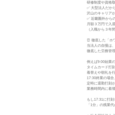
研修制度や資格取
✅ 大型法人だか
沢山のキャリアが
✅ 近畿圏外から
月額３万円で入居
（入職から３年間
⏰ 徹底した「ホ
当法人の自慢は、
徹底した労務管理
例えば9:00始業の
タイムカード打刻
着替えや朝礼を行
17:30終業の場合、
定時に退勤打刻が
業務時間内に着替
もし17:31に打
「1分」の残業代