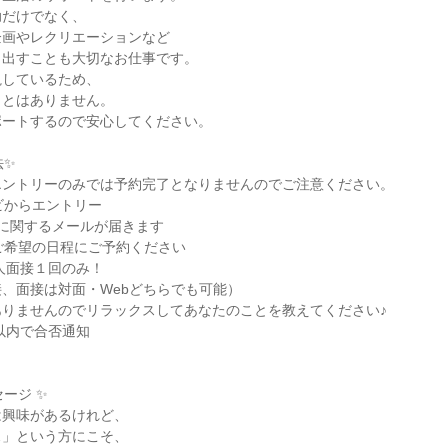
だけでなく、

画やレクリエーションなど

出すことも大切なお仕事です。

しているため、

とはありません。

ートするので安心してください。

✨

ントリーのみでは予約完了となりませんのでご注意ください。

ビからエントリー

考に関するメールが届きます

ご希望の日程にご予約ください

人面接１回のみ！

、面接は対面・Webどちらでも可能）

りませんのでリラックスしてあなたのことを教えてください♪

以内で合否通知

ージ ✨

興味があるけれど、

」という方にこそ、
