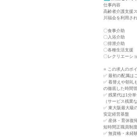
仕事内容

高齢者介護支援ス
川福会を利用され
〇食事介助

〇入浴介助

〇排泄介助

〇各種生活支援

〇レクリエーショ
⭐ この求人のポイン
✅ 最初の配属は
✅ 着替えや朝礼
の徹底した時間管
✅ 残業代は1分単
（サービス残業な
✅ 東大阪最大級の
安定経営基盤

✅ 産休・育休復
短時間正職員制度
✅ 無資格・未経