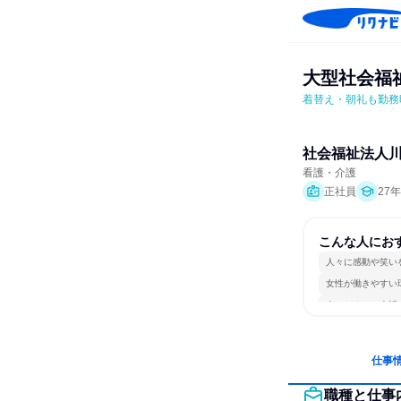
大型社会福
着替え・朝礼も勤務
社会福祉法人
看護・介護
正社員
27
こんな人にお
人々に感動や笑い
女性が働きやすい
人とたくさん会話
仕事
職種と仕事