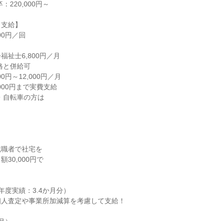
支給】

0円／回

祉士6,800円／月

0円～12,000円／月

000円まで実費支給

職者で社宅を

0,000円で

度実績：3.4か月分）

人査定や事業所加減算を考慮して支給！
