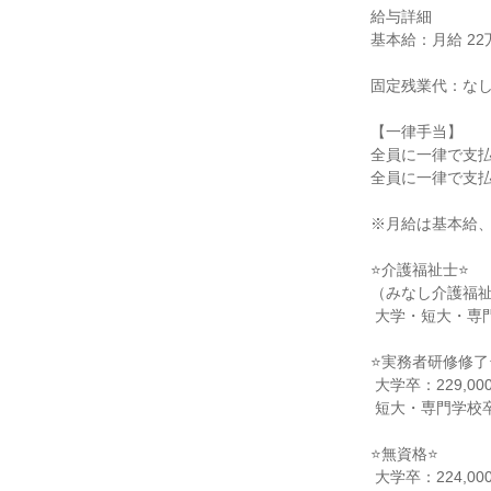
給与詳細

基本給：月給 22万円
固定残業代：なし
【一律手当】

全員に一律で支払
全員に一律で支払
※月給は基本給、
⭐介護福祉士⭐

（みなし介護福祉
 大学・短大・専門卒：251,600円～

⭐実務者研修修了⭐
 大学卒：229,000円～

 短大・専門学校卒：225,000円～

⭐無資格⭐

 大学卒：224,000円～
