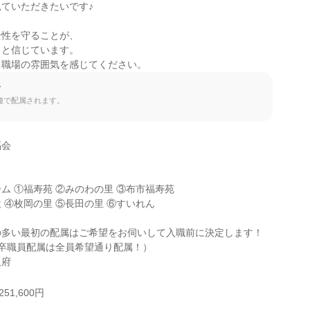
ていただきたいです♪

性を守ることが、

と信じています。

、職場の雰囲気を感じてください。
て
種で配属されます。
会

ム ①福寿苑 ②みのわの里 ③布市福寿苑

 ④枚岡の里 ⑤長田の里 ⑥すいれん

多い最初の配属はご希望をお伺いして入職前に決定します！

卒職員配属は全員希望通り配属！）

阪府
51,600円