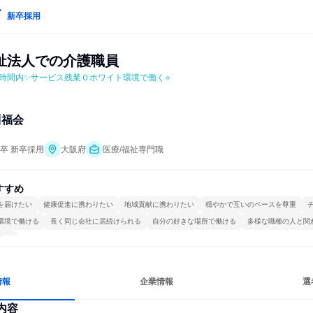
新卒採用
祉法人での介護職員
時間内✨サービス残業０ホワイト環境で働く⭐
川福会
年卒 新卒採用
大阪府
医療/福祉専門職
すすめ
を届けたい
健康促進に携わりたい
地域貢献に携わりたい
穏やかで互いのペースを尊重
環境で働ける
長く同じ会社に居続けられる
自分の好きな場所で働ける
多様な職種の人と関
する
情報
企業情報
選
内容