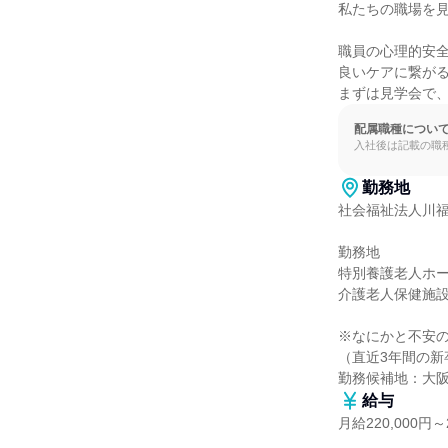
私たちの職場を見
職員の心理的安全
良いケアに繋がる
まずは見学会で
配属職種につい
入社後は記載の職
勤務地
社会福祉法人川福
勤務地

特別養護老人ホー
介護老人保健施設
※なにかと不安の
（直近3年間の新
勤務候補地：大
給与
月給220,000円～2