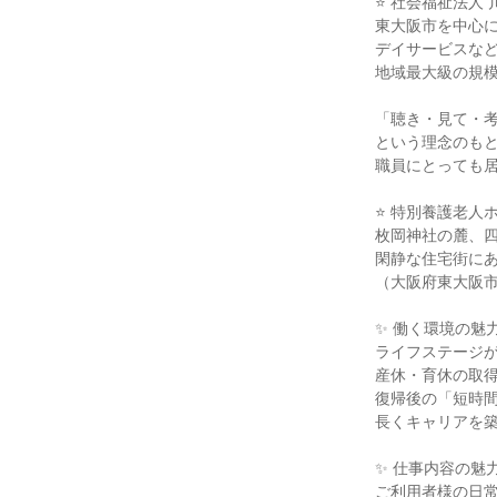
⭐ 社会福祉法人 
東大阪市を中心に
デイサービスなど
地域最大級の規模
「聴き・見て・考
という理念のもと
職員にとっても居
⭐ 特別養護老人ホ
枚岡神社の麓、四
閑静な住宅街にあ
（大阪府東大阪市出
✨ 働く環境の魅力 
ライフステージが
産休・育休の取得
復帰後の「短時間
長くキャリアを築
✨ 仕事内容の魅力 
ご利用者様の日常