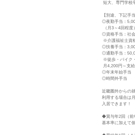
 短大、専門学校卒：220,000円～

【別途、下記手当
◎夜勤手当：5,00
 （月3～4回程度）

◎資格手当：社会福
 ※介護福祉士資格と併給可

◎扶養手当：3,00
◎通勤手当：50,
 ※徒歩・バイク・自転車の方は

 月4,200円～支給

◎年末年始手当

◎時間外手当

近畿圏外からの就
利用する場合は月額3
入居できます！

◆賞与年2回（前年
基本率に加えて個