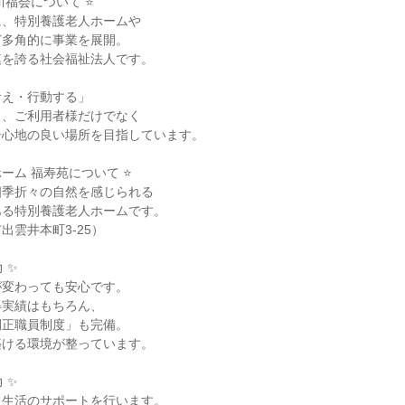
川福会について ⭐

、特別養護老人ホームや

多角的に事業を展開。

を誇る社会福祉法人です。

え・行動する」

、ご利用者様だけでなく

心地の良い場所を目指しています。

ーム 福寿苑について ⭐

季折々の自然を感じられる

る特別養護老人ホームです。

雲井本町3-25）

✨

変わっても安心です。

実績はもちろん、

正職員制度」も完備。

ける環境が整っています。

✨

生活のサポートを行います。
