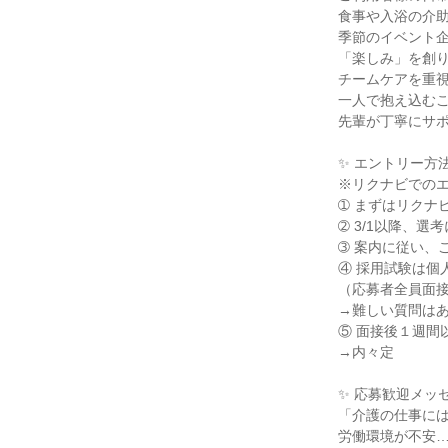
食事や入浴の介助
季節のイベント企
「楽しみ」を創り
チームケアを重視
一人で抱え込むこ
先輩が丁寧にサポ
✨ エントリー方法
※リクナビでのエ
➀ まずはリクナ
➁ 3/1以降、選
➂ 案内に従い、
④ 採用試験は個
（応募者全員面接
→難しい質問はあ
⑤ 面接後１週間
→内々定

✨ 応募歓迎メッセ
「介護の仕事には
労働環境が不安…