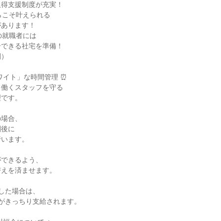
得支援制度が充実！

らこそ叶えられる

あります！

の就職者には

できる社宅を準備！

）

ワイト」な時間管理 ⏰

働くスタッフを守る

です。

場合、

後に

います。



できるよう、

えを済ませます。

刻した場合は、

がきっちり支給されます。
