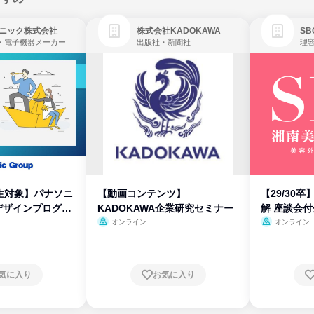
ニック株式会社
株式会社KADOKAWA
・電子機器メーカー
出版社・新聞社
生対象】パナソニ
【動画コンテンツ】
【29/30
デザインプログラ
KADOKAWA企業研究セミナー
解 座談会
オンライン
オンライン
気に入り
お気に入り