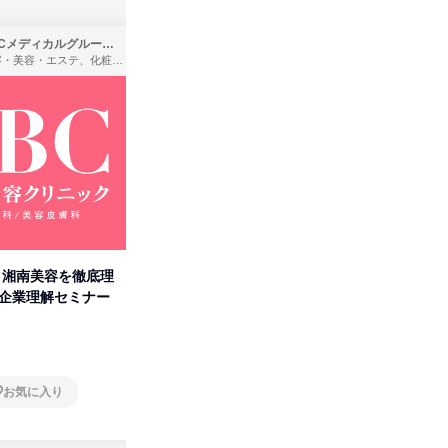
SBCメディカルグループ株式会社
株式会社バンダイ
理容・美容・エステ、化粧品・理美容用品小売、医療・病院
アパレル・繊維・スポーツメーカー、製造・メーカー、ゲーム制作・販売
卒】湘南美容を徹底理
人事の心を動かす「自己表現」
「洋服の
付企業理解セミナー
の極意/選考官の本音を動画で公
分の強み
開
オンライン
オンラ
お気に入り
お気に入り