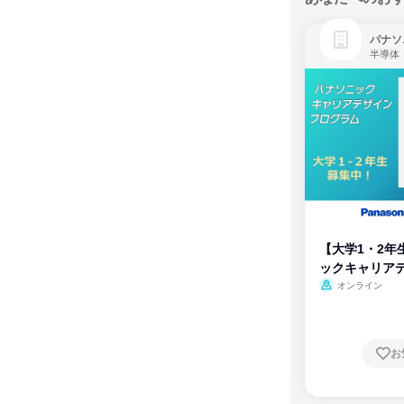
パナソ
半導体
【大学1・2年
ックキャリア
ム
オンライン
お