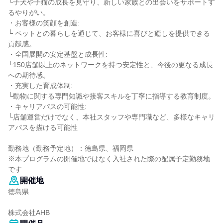
└子犬や子猫の成長を見守り、新しい家族との出会いをサポートす
るやりがい。
・お客様の笑顔を創造:
└ ペットとの暮らしを通じて、お客様に喜びと癒しを提供できる
貢献感。
・全国展開の安定基盤と成長性:
└150店舗以上のネットワークを持つ安定性と、今後の更なる成長
への期待感。
・充実した育成体制:
└動物に関する専門知識や接客スキルを丁寧に指導する教育制度。
・キャリアパスの可能性:
└店舗運営だけでなく、本社スタッフや専門職など、多様なキャリ
アパスを描ける可能性
勤務地（勤務予定地）：徳島県、福岡県
※本プログラムの開催地ではなく入社された際の配属予定勤務地
です
開催地
徳島県
株式会社AHB