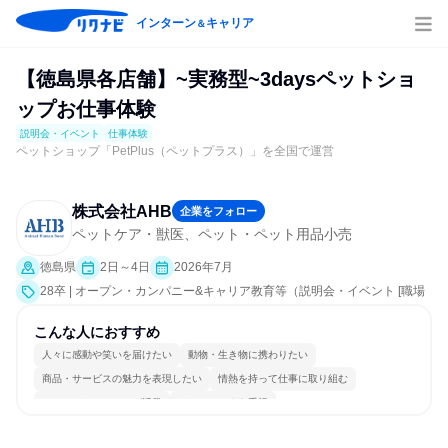
インターン
キャリア
＆
【徳島県各店舗】~実務型~3daysペットショ
ップお仕事体験
説明会・イベント
仕事体験
ペットショップ「PetPlus（ペットプラス）」を全国で運営
株式会社AHB
企業をフォロー
ペットケア・獣医、ペット・ペット用品小売
徳島県
2日～4日
2026年7月
28卒 | オープン・カンパニー&キャリア教育等（説明会・イベント [職場
見学会]、仕事体験）
こんな人におすすめ
人々に感動や笑いを届けたい
動物・生き物に携わりたい
商品・サービスの魅力を表現したい
情熱を持って仕事に取り組む
コミュニケーションが活発
チームワークを重視
女性が働きやすい環境で働ける
明確な目標を追いかける