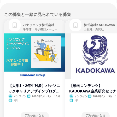
この募集と一緒に見られている募集
パナソニック株式会社
株式会社KADOKAWA
半導体・電子機器メーカー
出版社・新聞社
【大学1・2年生対象】パナソニ
【動画コンテンツ】
ックキャリアデザインプログラ
KADOKAWA企業研究セミナ
ム
オンライン
2026年8月・9月・10月
オンライン
2026年8月・9月・1
月・11月・12月
1日
1日
お気に入り
お気に入り