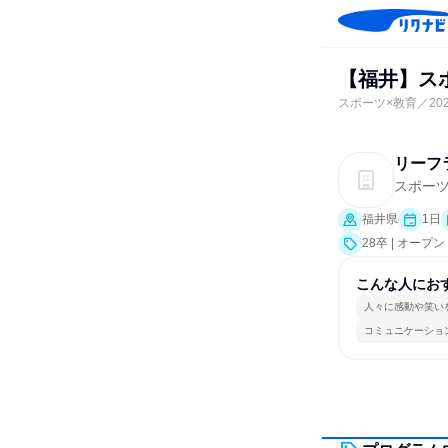
【福井】スポ
スポーツ×教育／202
リーフ
スポー
福井県
1日
28卒 | オー
こんな人にお
人々に感動や笑い
コミュニケーショ