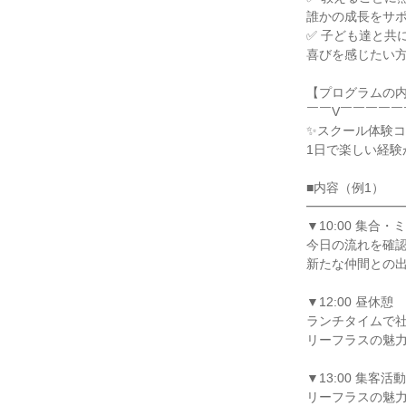
誰かの成長をサ
✅ 子ども達と共
喜びを感じたい
【プログラムの
￣￣V￣￣￣￣￣
✨スクール体験コ
1日で楽しい経験
■内容（例1）
━━━━━━━
▼10:00 集合
今日の流れを確
新たな仲間との
▼12:00 昼休憩
ランチタイムで
リーフラスの魅
▼13:00 集客活動
リーフラスの魅