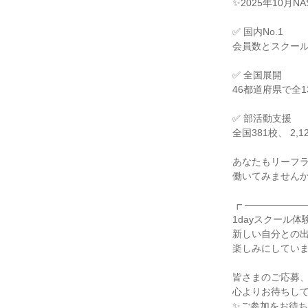
✨2025年10月N
✅ 国内No.1
会員数とスクール数
✅ 全国展開
46都道府県で全
✅ 部活動支援
全国381校、 2,
あなたもリーフ
働いてみません
┏ ─────────
1dayスクール体
新しい自分との
楽しみにしてい
皆さまのご応募
心よりお待ちし
✨ご参加をお待ち