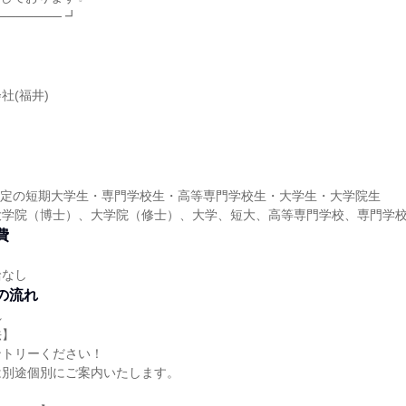
─────── ┛
社(福井)
業予定の短期大学生・専門学校生・高等専門学校生・大学生・大学院生
大学院（博士）、大学院（修士）、大学、短大、高等専門学校、専門学
費
給なし
の流れ
れ
法】
ントリーください！
は別途個別にご案内いたします。