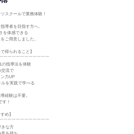
内容
ポーツスクールで業務体験！
ツ指導者を目指す方へ、
さを体感できる
ムをご用意しました。
ムで得られること】
￣￣￣￣￣￣￣￣￣￣￣￣
.1の指導法を体験
の交流で
ン力UP
キルを実践で学べる
指導経験は不要。
です！
すすめ】
￣￣￣￣￣￣￣￣￣￣￣￣
好きな方
熱意を持ち、