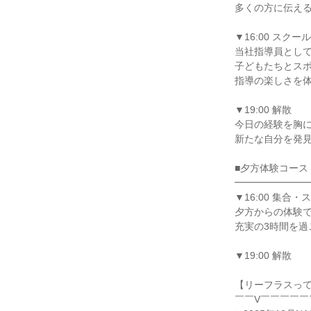
多くの方に伝え
▼16:00 スクー
当社指導員とし
子どもたちとス
指導の楽しさを
▼19:00 解散
今日の経験を胸
新たな自分を発
■夕方体験コース
━━━━━━━
▼16:00 集合
夕方からの体験
充実の3時間を過
▼19:00 解散
【リーフラスっ
￣￣V￣￣￣￣￣