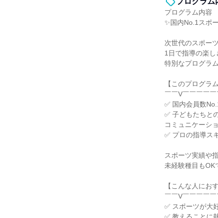
プログラム
プログラム内容
✨国内No.1ス
次世代のスポー
1日で指導の楽し
特別なプログラ
【このプログラ
￣￣V￣￣￣￣￣
✅ 国内会員数No
✅ 子どもたちと
コミュニケーショ
✅ プロの指導ス
スポーツ実績や
未経験種目もOK
【こんな人にお
￣￣V￣￣￣￣￣
✅ スポーツが大
✅ 教えることに