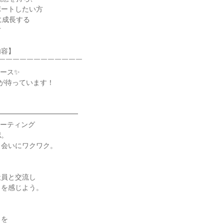
ポートしたい方
に成長する
方
内容】
￣￣￣￣￣￣￣￣￣￣￣￣
ース✨
が待っています！
━━━━━━━━━━━━
・ミーティング
認。
出会いにワクワク。
社員と交流し
力を感じよう。
力を