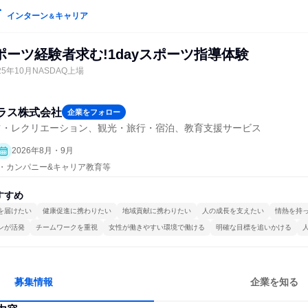
インターン
キャリア
＆
ーツ経験者求む!1dayスポーツ指導体験
5年10月NASDAQ上場
ラス株式会社
企業をフォロー
ツ・レクリエーション、観光・旅行・宿泊、教育支援サービス
2026年8月・9月
プン・カンパニー&キャリア教育等
すすめ
を届けたい
健康促進に携わりたい
地域貢献に携わりたい
人の成長を支えたい
情熱を持
ンが活発
チームワークを重視
女性が働きやすい環境で働ける
明確な目標を追いかける
募集情報
企業を知る