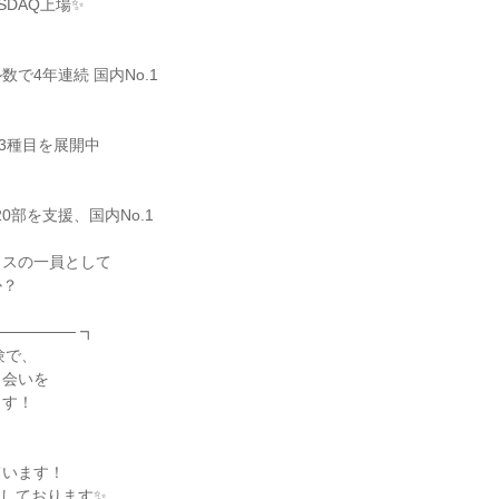
ASDAQ上場✨
で4年連続 国内No.1
13種目を展開中
120部を支援、国内No.1
ラスの一員として
か？
─────── ┓
験で、
出会いを
ます！
、
ています！
しております✨