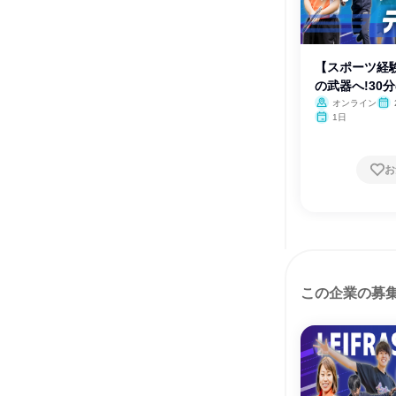
【スポーツ経
の武器へ!30
オンライン
1日
お
この企業の募