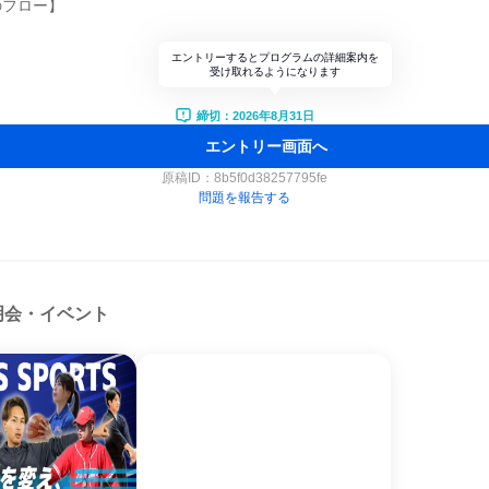
のフロー】
エントリーするとプログラムの詳細案内を
受け取れるようになります
締切：2026年8月31日
エントリー画面へ
原稿ID：
8b5f0d38257795fe
問題を報告する
明会・イベント