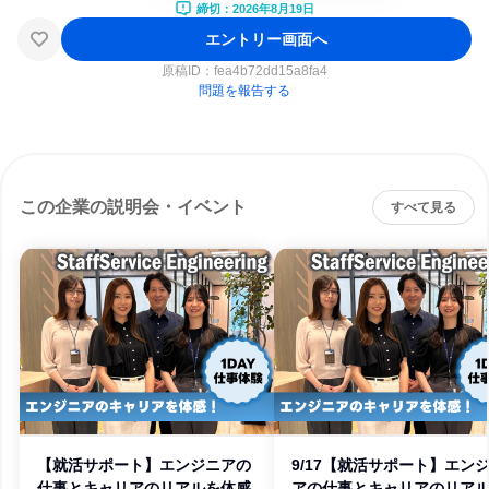
締切：2026年8月19日
エントリー画面へ
原稿ID：
fea4b72dd15a8fa4
問題を報告する
この企業の説明会・イベント
すべて見る
【就活サポート】エンジニアの
9/17【就活サポート】エン
仕事とキャリアのリアルを体感
アの仕事とキャリアのリア