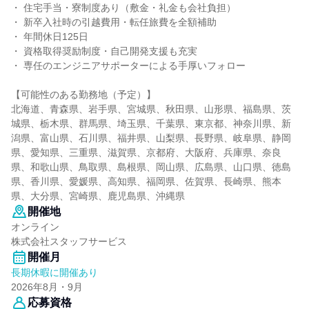
・ 住宅手当・寮制度あり（敷金・礼金も会社負担）
・ 新卒入社時の引越費用・転任旅費を全額補助
・ 年間休日125日
・ 資格取得奨励制度・自己開発支援も充実
・ 専任のエンジニアサポーターによる手厚いフォロー
【可能性のある勤務地（予定）】
北海道、青森県、岩手県、宮城県、秋田県、山形県、福島県、茨
城県、栃木県、群馬県、埼玉県、千葉県、東京都、神奈川県、新
潟県、富山県、石川県、福井県、山梨県、長野県、岐阜県、静岡
県、愛知県、三重県、滋賀県、京都府、大阪府、兵庫県、奈良
県、和歌山県、鳥取県、島根県、岡山県、広島県、山口県、徳島
県、香川県、愛媛県、高知県、福岡県、佐賀県、長崎県、熊本
県、大分県、宮崎県、鹿児島県、沖縄県
開催地
オンライン
株式会社スタッフサービス
開催月
長期休暇に開催あり
2026年8月・9月
応募資格