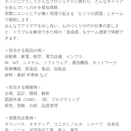
エンジニアとしてどんなプロジェクトに携わり、どんなキャリア
を歩んでいくのかを疑似体験。
実際にエンジニアが働く現場で起きる「ヒミツの課題」にチーム
で挑戦します。
みんなでアイデアを出し合い、ものづくりやITの仕事の楽しさ
と、トラブルを解決できた時の「達成感」をゲーム感覚で体験で
きます。
＜担当する製品の例＞
自動車、家電、航空、電力設備、インフラ、
AI、IoT、システム、ソフトウェア、通信機器、ネットワーク
医療機器、医薬品、食品、化粧品
材料・素材 半導体 など
＜担当する職種例＞
企画、設計、開発、解析
図面作成（CAD）、SE、プログラミング
研究、実験、分析、品質管理
＜就業先企業例＞
オリンパス、キオクシア、コニカミノルタ、シャープ、住友化
学、ソニー、武田薬品工業、帝人、東芝、