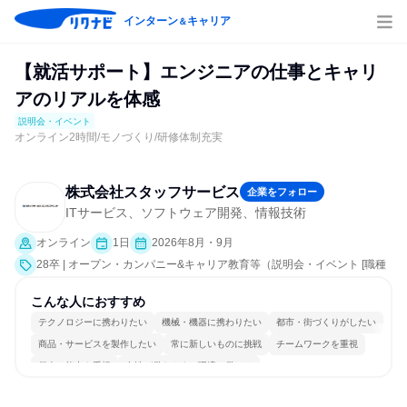
インターン
キャリア
＆
【就活サポート】エンジニアの仕事とキャリ
アのリアルを体感
説明会・イベント
オンライン2時間/モノづくり/研修体制充実
株式会社スタッフサービス
企業をフォロー
ITサービス、ソフトウェア開発、情報技術
オンライン
1日
2026年8月・9月
28卒 | オープン・カンパニー&キャリア教育等（説明会・イベント [職種
研究、就活サポート、会社説明会、業界研究]）
こんな人におすすめ
テクノロジーに携わりたい
機械・機器に携わりたい
都市・街づくりがしたい
商品・サービスを製作したい
常に新しいものに挑戦
チームワークを重視
個人の能力を重視
女性が働きやすい環境で働ける
長く同じ会社に居続けられる
一つの専門分野を極める