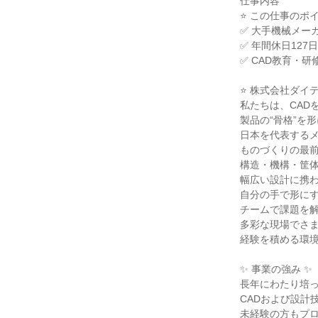
仕事内容
⭐ この仕事のポイ
✅ 大手機械メー
✅ 年間休日12
✅ CAD教育・
⭐ 株式会社ダイ
私たちは、CAD
製品の“骨格”を
日本を代表する
ものづくりの最
構造・機構・筐
幅広い設計に携
自分の手で形に
チームで課題を
多彩な現場でさ
経験を積める環
✨ 事業の強み ✨
長年にわたり培
CADおよび設計
未経験の方もプ