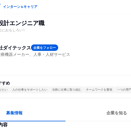
インターン
キャリア
＆
D設計エンジニア職
上におもしろい✨
社ダイテックス
企業をフォロー
医療機器メーカー、人事・人材サービス
すすめ
りたい
人の仕事をサポートしたい
冷静に仕事に取り組む
チームワークを重視
一つの専
募集情報
企業を知る
内容