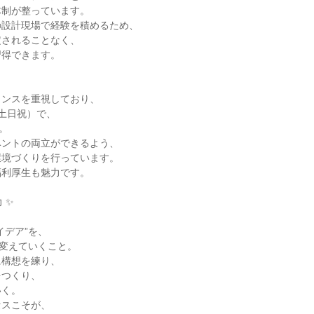
体制が整っています。
の設計現場で経験を積めるため、
定されることなく、
習得できます。
ランスを重視しており、
土日祝）で、
。
ベントの両立ができるよう、
環境づくりを行っています。
福利厚生も魅力です。
 ✨
、
イデア”を、
に変えていくこと。
に構想を練り、
をつくり、
いく。
セスこそが、