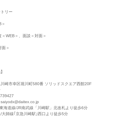
ントリー
B＞
査＜WEB＞、面談＜対面＞
対面＞
地】
川崎市幸区堀川町580番 ソリッドスクエア西館20F
一
39427
odx@daitex.co.jp
JR東海道線/JR南武線「川崎駅」北改札より徒歩6分
/大師線｢京急川崎駅｣西口より徒歩5分