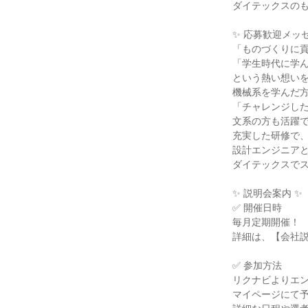
ダイテックスの
✨ 応募歓迎メッセ
「ものづくりに
「学生時代に学
という熱い想い
機械系を学んだ
「チャレンジし
文系の方も活躍
充実した研修で
設計エンジニア
ダイテックスで
✨ 説明会案内 ✨
✅ 開催日時
毎月定期開催！
詳細は、【会社
✅ 参加方法
リクナビよりエ
マイページにて