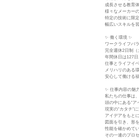
成長させる教育
様々なメーカー
特定の技術に限
幅広いスキルを
✨ 働く環境 ✨
ワークライフバ
完全週休2日制（
年間休日は127日
仕事とライフイ
メリハリのある
安心して働ける
✨ 仕事内容の魅力
私たちの仕事は
頭の中にある“ア
現実の“カタチ”
アイデアをもと
図面を引き、形
性能を確かめて
その一連のプロ