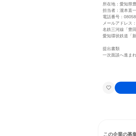
所在地：愛知県豊田
担当者：瀧本直
電話番号：080587
メールアドレス：saiyo
名鉄三河線「豊田
愛知環状鉄道「新
提出書類
一次面談へ進ま
この企業の募