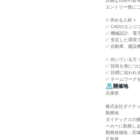
詳細な日程や選
エントリー後に
⭐ 求める人材 ⭐
✅ CADのエン
✅ 機械設計、電
✅ 安定した環境
✅ 自動車、建設
✨ 向いている方 
✅ 技術を身につ
✅ 目標に追われ
✅ チームワーク
開催地
兵庫県
株式会社ダイテ
勤務地
ダイテックスの
ーカーに勤務し
勤務候補地：茨
広島県