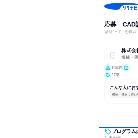
応募 CA
“設計”って、想像以
株式会
機械・
兵庫県
27卒
こんな人にお
機械・機器に携わ
プログラム