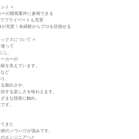
ント ⭐
カーの開発案件に参画できる
7日でプライベートも充実
研修が充実！未経験からプロを目指せる
テックスについて ⭐
を使って
形にし、
メーカーの
前線を支えています。
体など
わり、
する面白さや、
解決する楽しさを味わえます。
まざまな技術に触れ、
境です。
ってきた
技術のノウハウが強みです。
ロのエンジニアへと