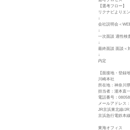
【選考フロー】
リクナビよりエ
↓
会社説明会＜WE
↓
一次面談 適性検
↓
最終面談 面談＜
↓
内定
【面接地・登録
川崎本社
所在地：神奈川県
担当者：瀧本直
電話番号：080587
メールアドレス：saiy
JR京浜東北線/
京浜急行電鉄本線
東海オフィス