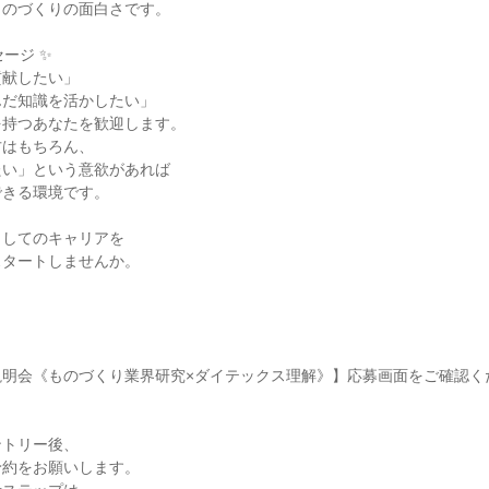
ものづくりの面白さです。
ージ ✨
貢献したい」
んだ知識を活かしたい」
を持つあなたを歓迎します。
方はもちろん、
たい」という意欲があれば
できる環境です。
、
としてのキャリアを
スタートしませんか。
説明会《ものづくり業界研究×ダイテックス理解》】応募画面をご確認く
ントリー後、
予約をお願いします。