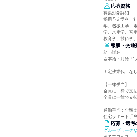
応募資格
募集対象詳細
採用予定学科：
学、機械工学、
学、水産学、畜産
教育学、芸術学
報酬・交通
給与詳細
基本給：月給 21万
固定残業代：な
【一律手当】
全員に一律で支
全員に一律で支
通勤手当：全額支
住宅サポート手当：
応募・選考
グループワーク
選考プロセス