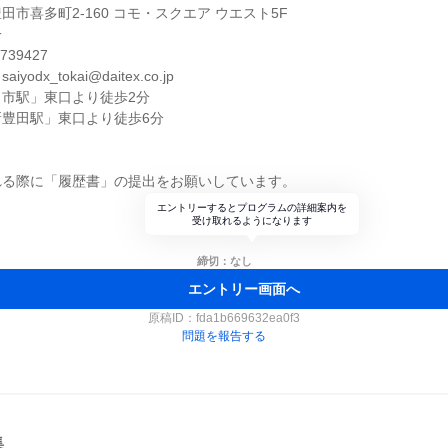
市喜多町2-160 コモ・スクエア ウエスト5F
一
39427
dx_tokai@daitex.co.jp
市駅」東口より徒歩2分
豊田駅」東口より徒歩6分
れる際に「履歴書」の提出をお願いしています。
エントリーするとプログラムの詳細案内を
受け取れるようになります
締切：なし
エントリー画面へ
原稿ID：
fda1b669632ea0f3
問題を報告する
集