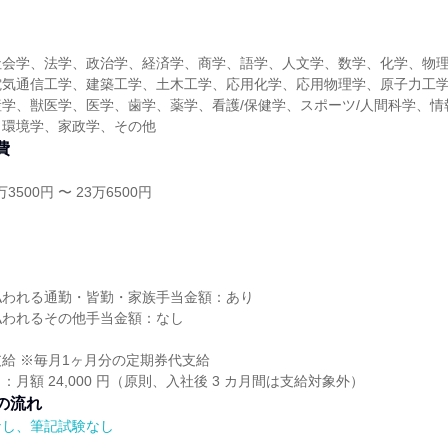
社会学、法学、政治学、経済学、商学、語学、人文学、数学、化学、物
電気通信工学、建築工学、土木工学、応用化学、応用物理学、原子力工
学、獣医学、医学、歯学、薬学、看護/保健学、スポーツ/人間科学、情
、環境学、家政学、その他
費
3500円 〜 23万6500円
し
払われる通勤・皆勤・家族手当金額：あり
払われるその他手当金額：なし
給 ※毎月1ヶ月分の定期券代支給
月額 24,000 円（原則、入社後 3 カ月間は支給対象外）
の流れ
なし、筆記試験なし