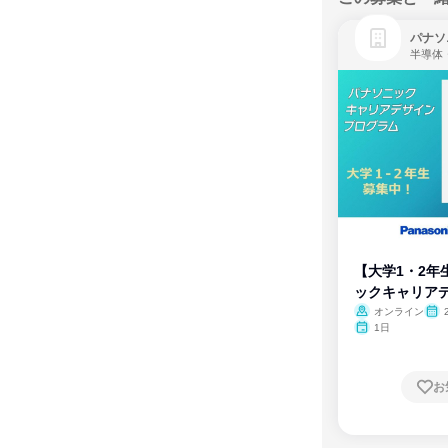
パナソ
半導体
【大学1・2年
ックキャリア
ム
オンライン
1日
お