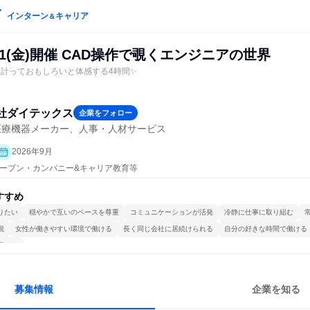
インターン
キャリア
＆
11(金)開催 CAD操作で覗くエンジニアの世界
設計っておもしろいと体感する4時間✨
社ダイテックス
企業をフォロー
医療機器メーカー、人事・人材サービス
2026年9月
| オープン・カンパニー&キャリア教育等
すすめ
りたい
穏やかで互いのペースを尊重
コミュニケーションが活発
冷静に仕事に取り組む
視
女性が働きやすい環境で働ける
長く同じ会社に居続けられる
自分の好きな時間で働ける
極める
募集情報
企業を知る