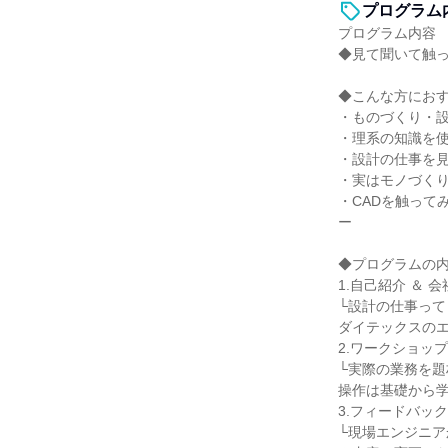
プログラム
プログラム内容
◆見て聞いて触
◆こんな方にお
・ものづくり・
・理系の知識を
・設計の仕事を
・実はモノづく
・CADを触って
ー
◆プログラムの
1.自己紹介 ＆ 
└設計の仕事って
ダイテックスの
2.ワークショップ
└実際の業務を題
操作は基礎から
3.フィードバック
└現場エンジニ