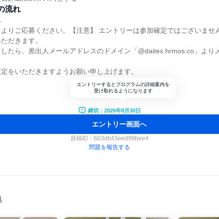
の流れ
れ
トよりご応募ください。【注意】 エントリーは参加確定ではございませ
いただきます。
たら、差出人メールアドレスのドメイン「@daitex.hrmos.co」よ
設定をいただきますようお願い申し上げます。
エントリーするとプログラムの詳細案内を
受け取れるようになります
締切：2026年8月30日
エントリー画面へ
原稿ID：
603db43eed99bee4
問題を報告する
集