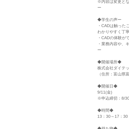
※内容は変更と
ー
◆学生の声ー
・CADは触った
わかりやすく丁
・CADの体験が
・業務内容や、
ー
◆開催場所◆
株式会社ダイテッ
（住所：富山県富山
◆開催日◆
9/11(金)
※申込締切：8/3
◆時間◆
13：30～17：30
◆持ち物◆