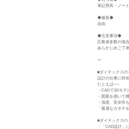
筆記用具・ノー
◆服装◆
自由
◆注意事項◆
応募者多数の場
あらかじめご了
ー
■ダイテックスの
設計の仕事に特
たとえば──
・CADで3Dモ
・図面を描いて
・強度、安全性
「最適なカタチ
■ダイテックスの
・「CAD設計」