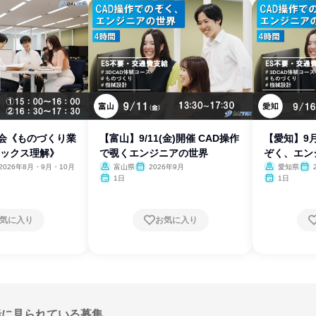
明会《ものづくり業
【富山】9/11(金)開催 CAD操作
【愛知】9月
テックス理解》
で覗くエンジニアの世界
ぞく、エン
2026年8月・9月・10月
富山県
2026年9月
愛知県
1日
1日
気に入り
お気に入り
緒に見られている募集