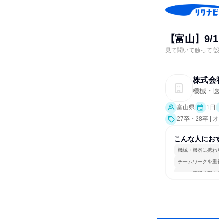
【富山】9/
見て聞いて触って!
株式会
機械・
富山県
1日
27卒・28卒 
こんな人にお
機械・機器に携わ
チームワークを重
一つの専門分野を