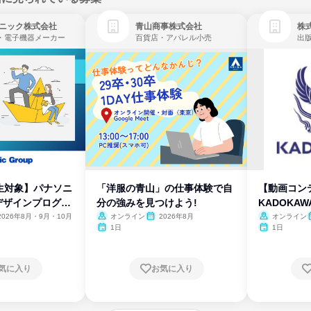
ニック株式会社
青山商事株式会社
株式
・電子機器メーカー
百貨店・アパレル小売
出
生対象】パナソニ
「洋服の青山」の仕事体験で自
【動画コン
デザインプログラ
分の強みを見つけよう!
KADOKA
2026年8月・9月・10月
オンライン
2026年8月
オンライン
1日
1日
気に入り
お気に入り