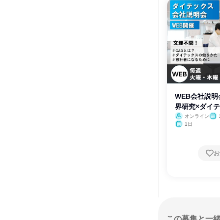
WEB会社説
界研究×ダイ
オンライン
1日
お
この募集と一