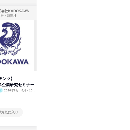
会社KADOKAWA
株式会社住まいず
版社・新聞社
製造・メーカー、建築設計
テンツ】
先着順・選考なし|注文住宅の総
タカラト
WA企業研究セミナー
合職|会社説明会&社長座談会
ビ」を学
2026年8月・9月・10
オンライン
2026年8月・9月
オンラ
月・11月・12月
1日
1日
お気に入り
お気に入り