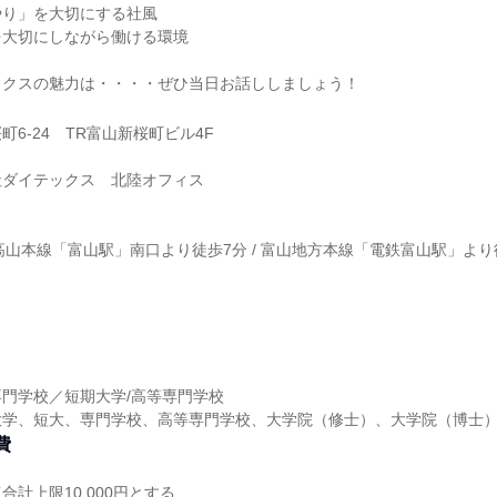
やり」を大切にする社風
を大切にしながら働ける環境
ックスの魅力は・・・・ぜひ当日お話ししましょう！
6-24 TR富山新桜町ビル4F
社ダイテックス 北陸オフィス
高山本線「富山駅」南口より徒歩7分 / 富山地方本線「電鉄富山駅」より
】
門学校／短期大学/高等専門学校
大学、短大、専門学校、高等専門学校、大学院（修士）、大学院（博士
費
計上限10,000円とする