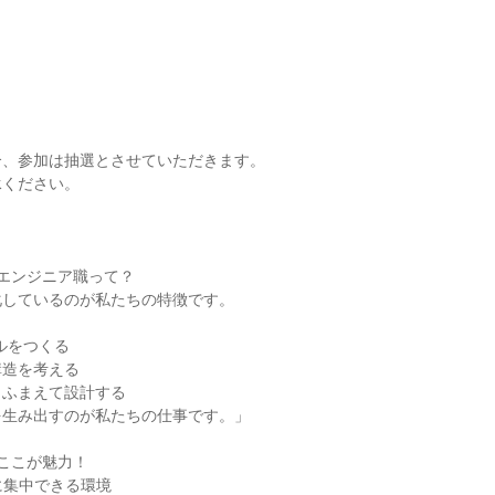
ト
合、参加は抽選とさせていただきます。
承ください。
エンジニア職って？
化しているのが私たちの特徴です。
デルをつくる
構造を考える
もふまえて設計する
を生み出すのが私たちの仕事です。」
ここが魅力！
に集中できる環境