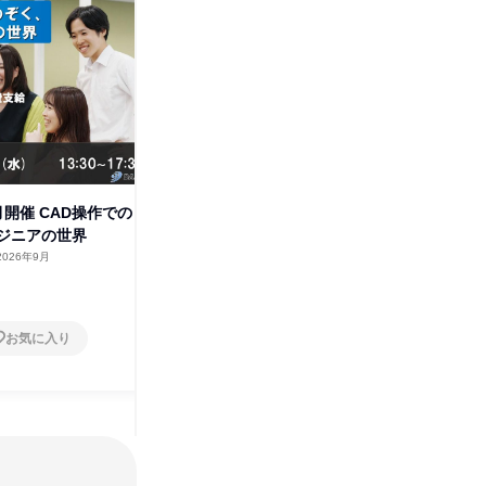
開催 CAD操作での
【愛知】8/19(水)開催 おにぎ
【栃木】8
ジニアの世界
りケースの最適解を探せ!
ケースの
2026年9月
愛知県
2026年8月
栃木県
1日
1日
お気に入り
お気に入り