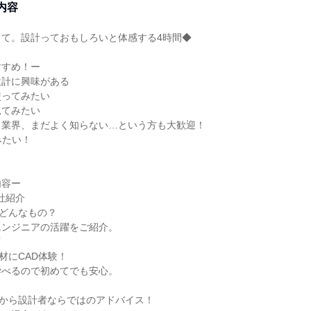
内容
って。設計っておもしろいと体感する4時間◆
すすめ！ー
設計に興味がある
使ってみたい
見てみたい
り業界、まだよく知らない…という方も大歓迎！
みたい！
内容ー
会社紹介
どんなもの？
エンジニアの活躍をご紹介。
材にCAD体験！
学べるので初めてでも安心。
アから設計者ならではのアドバイス！