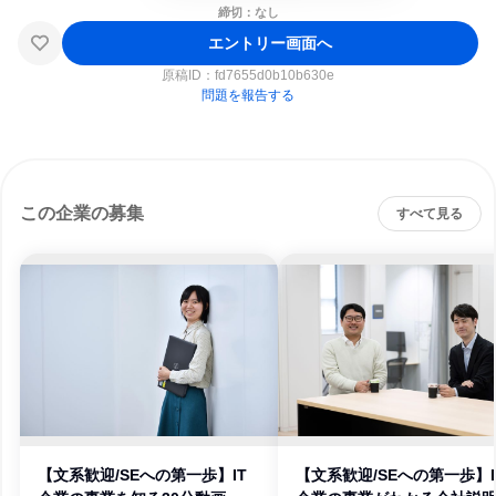
締切：なし
エントリー画面へ
原稿ID：
fd7655d0b10b630e
問題を報告する
この企業の募集
すべて見る
【文系歓迎/SEへの第一歩】IT
【文系歓迎/SEへの第一歩】I