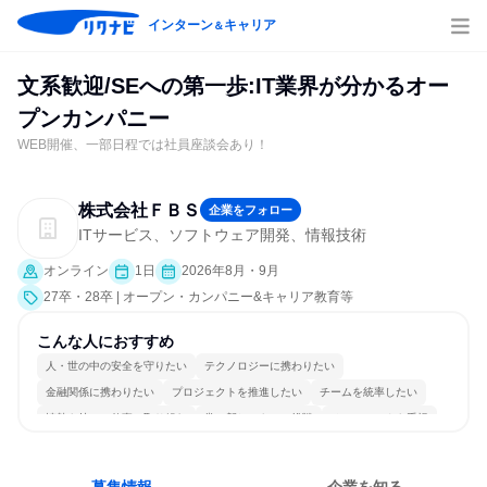
インターン
キャリア
＆
文系歓迎/SEへの第一歩:IT業界が分かるオー
プンカンパニー
WEB開催、一部日程では社員座談会あり！
株式会社ＦＢＳ
企業をフォロー
ITサービス、ソフトウェア開発、情報技術
オンライン
1日
2026年8月・9月
27卒・28卒 | オープン・カンパニー&キャリア教育等
こんな人におすすめ
人・世の中の安全を守りたい
テクノロジーに携わりたい
金融関係に携わりたい
プロジェクトを推進したい
チームを統率したい
情熱を持って仕事に取り組む
常に新しいものに挑戦
チームワークを重視
女性が働きやすい環境で働ける
長く同じ会社に居続けられる