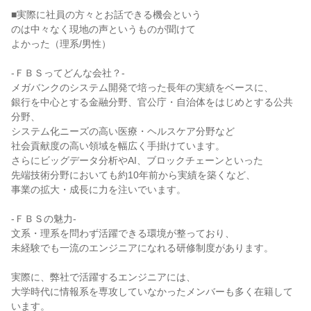
■実際に社員の方々とお話できる機会という
のは中々なく現地の声というものが聞けて
よかった（理系/男性）
-ＦＢＳってどんな会社？-
メガバンクのシステム開発で培った長年の実績をベースに、
銀行を中心とする金融分野、官公庁・自治体をはじめとする公共
分野、
システム化ニーズの高い医療・ヘルスケア分野など
社会貢献度の高い領域を幅広く手掛けています。
さらにビッグデータ分析やAI、ブロックチェーンといった
先端技術分野においても約10年前から実績を築くなど、
事業の拡大・成長に力を注いでいます。
-ＦＢＳの魅力-
文系・理系を問わず活躍できる環境が整っており、
未経験でも一流のエンジニアになれる研修制度があります。
実際に、弊社で活躍するエンジニアには、
大学時代に情報系を専攻していなかったメンバーも多く在籍して
います。