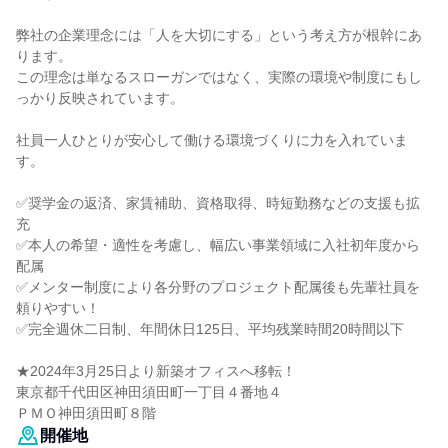
弊社の企業理念には「人を大切にする」という考え方が根幹にあ
ります。
この理念は単なるスローガンではなく、実際の環境や制度にもし
っかり反映されています。
社員一人ひとりが安心して働ける環境づくりに力を入れていま
す。
✅奨学金の返済、家賃補助、資格取得、時短勤務などの支援も拡
充
✅本人の希望・適性を考慮し、幅広い事業領域に入社初年度から
配属
✅メンター制度により各分野のプロジェクト配属後も先輩社員を
頼りやすい！
✅完全週休二日制、年間休日125日、平均残業時間20時間以下
★2024年3月25日より新築オフィスへ移転！
東京都千代田区神田須田町一丁目４番地４
ＰＭＯ神田須田町８階
開催地