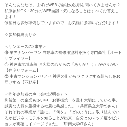
そんなあなたは、まずはWEBで会社の説明を聞いてみませんか？
私服参加OK・30分のWEB面談・気になることはすべてお答えし
ます！
候補日も多数準備していますので、お気軽に参加いただけます！
☆参加特典あり☆
＜サンエースの3事業＞
⑩ 業界ナンバーワン 自動車の補修用塗料を扱う専門商社【オート
サプライヤー】
⑪ 神戸市地域密着 お客様の心からの「ありがとう」がやりがい
【住宅リフォーム】
⑫ 中古マンション×リノベ 神戸の街からワクワクする暮らしをお
届けする【不動産】
＜昨年参加者の声（会社説明会）＞
利益第一の企業も多い中、お客様第一を最も大切にしている事、
誠実な人柄を重視する社風に共感した。（兵庫県立大学/Sさん）
それぞれの事業が「誰に」「何を」「どのように」取り組んでい
るかビジネスモデルを知ることが出来、自分とのマッチ度やビジ
ョンが明確にイメージできた。（甲南大学/Tさん）