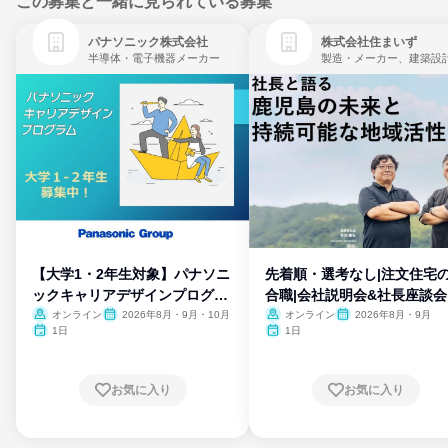
この募集と一緒に見られている募集
パナソニック株式会社
株式会社住まいず
半導体・電子機器メーカー
製造・メーカー、建築設
【大学1・2年生対象】パナソニ
先着順・選考なし|注文住宅
ックキャリアデザインプログラ
合職|会社説明会&社長座談会
ム
オンライン
2026年8月・9月・10月
オンライン
2026年8月・9月
1日
1日
お気に入り
お気に入り