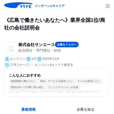
インターン
キャリア
＆
《広島で働きたいあなたへ》業界全国1位/商
社の会社説明会
株式会社サンエース
企業をフォロー
総合商社・専門商社・卸売
オンライン
1日
2025年12月
27卒 | オープン・カンパニー&キャリア教育等
こんな人におすすめ
地域貢献に携わりたい
商品・サービスを販売したい
チームを統率したい
情熱を持って仕事に取り組む
コミュニケーションが活発
常に新しいものに挑戦
チームワークを重視
長く同じ会社に居続けられる
若手が裁量を持てる環境
人とたくさん会話する
募集情報
企業を知る