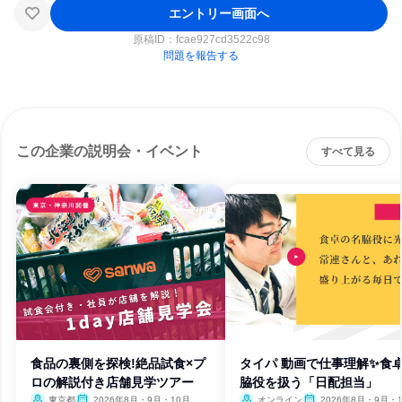
エントリー画面へ
原稿ID：
fcae927cd3522c98
問題を報告する
この企業の説明会・イベント
すべて見る
食品の裏側を探検!絶品試食×プ
タイパ 動画で仕事理解✨食
ロの解説付き店舗見学ツアー
脇役を扱う「日配担当」
東京都
2026年8月・9月・10月
オンライン
2026年8月・9月・