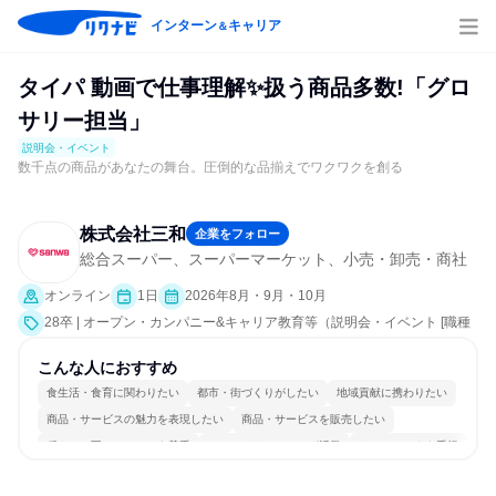
インターン
キャリア
＆
タイパ 動画で仕事理解✨扱う商品多数!「グロ
サリー担当」
説明会・イベント
数千点の商品があなたの舞台。圧倒的な品揃えでワクワクを創る
株式会社三和
企業をフォロー
総合スーパー、スーパーマーケット、小売・卸売・商社
オンライン
1日
2026年8月・9月・10月
28卒 | オープン・カンパニー&キャリア教育等（説明会・イベント [職種
研究]）
こんな人におすすめ
食生活・食育に関わりたい
都市・街づくりがしたい
地域貢献に携わりたい
商品・サービスの魅力を表現したい
商品・サービスを販売したい
穏やかで互いのペースを尊重
コミュニケーションが活発
チームワークを重視
若手が裁量を持てる環境
人とたくさん会話する