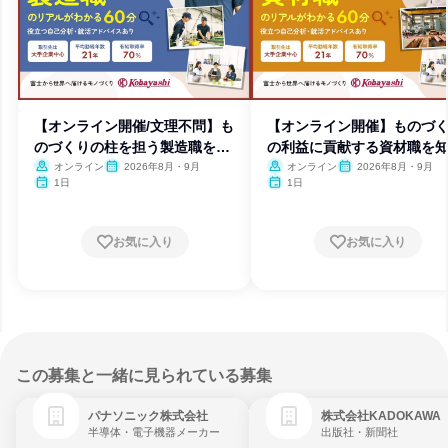
【オンライン開催/文理不問】も
【オンライン開催】ものづ
のづくりの柱を担う製造職を知
の利益に貢献する資材職を
る
オンライン
2026年8月・9月
オンライン
2026年8月・9月
1日
1日
お気に入り
お気に入り
この募集と一緒に見られている募集
パナソニック株式会社
株式会社KADOKAWA
半導体・電子機器メーカー
出版社・新聞社