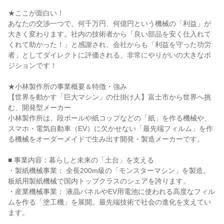
★ここが面白い！
あなたの交渉一つで、何千万円、何億円という機械の「利益」が
大きく変わります。社内の技術者から「良い部品を安く仕入れて
くれて助かった！」と感謝され、会社からも「利益を守った功労
者」としてダイレクトに評価される、非常にやりがいの大きなポ
ジションです！
★小林製作所の事業概要＆特徴・強み
【世界を動かす「巨大マシン」の仕掛け人】富士市から世界へ挑
む、開発型メーカー
小林製作所は、段ボールや紙コップなどの「紙」を作る機械や、
スマホ・電気自動車（EV）に欠かせない「最先端フィルム」を作
る機械をオーダーメイドで生み出す開発・製造メーカーです。
■ 事業内容：暮らしと未来の「土台」を支える
・製紙機械事業： 全長200m級の「モンスターマシン」を製造。
板紙用製紙機械で国内トップクラスのシェアを誇ります。
・産業機械事業： 液晶パネルやEV用電池に使われる高度なフィル
ムを作る「塗工機」を展開。最先端技術で社会の進化を支えてい
ます。