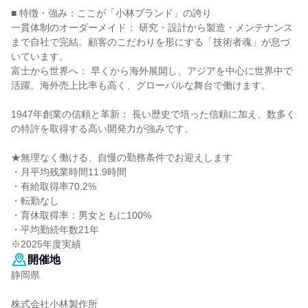
■ 特徴・強み：ここが「小林ブランド」の誇り
一貫体制のオーダーメイド： 研究・設計から製造・メンテナンス
まで自社で完結。顧客のこだわりを形にする「技術者魂」が息づ
いています。
富士から世界へ： 早くから海外展開し、アジアを中心に世界中で
活躍。海外売上比率も高く、グローバルな舞台で働けます。
1947年創業の信頼と革新： 長い歴史で培った信頼に加え、数多く
の特許を取得する高い開発力が強みです。
★無理なく働ける、自慢の勤務条件でお迎えします
・月平均残業時間11.9時間
・有給取得率70.2%
・転勤なし
・育休取得率：男女ともに100%
・平均勤続年数21年
※2025年度実績
開催地
静岡県
株式会社小林製作所