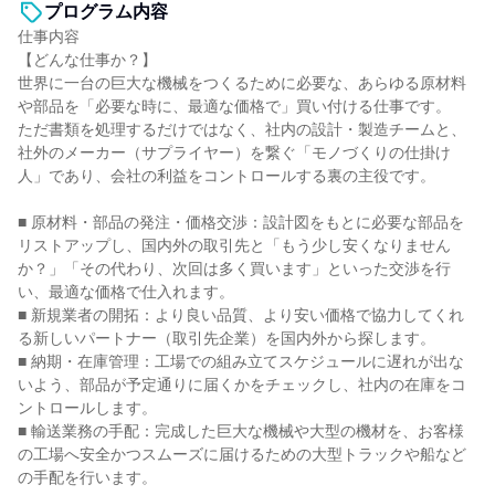
プログラム内容
仕事内容
【どんな仕事か？】
世界に一台の巨大な機械をつくるために必要な、あらゆる原材料
や部品を「必要な時に、最適な価格で」買い付ける仕事です。
ただ書類を処理するだけではなく、社内の設計・製造チームと、
社外のメーカー（サプライヤー）を繋ぐ「モノづくりの仕掛け
人」であり、会社の利益をコントロールする裏の主役です。
■ 原材料・部品の発注・価格交渉：設計図をもとに必要な部品を
リストアップし、国内外の取引先と「もう少し安くなりません
か？」「その代わり、次回は多く買います」といった交渉を行
い、最適な価格で仕入れます。
■ 新規業者の開拓：より良い品質、より安い価格で協力してくれ
る新しいパートナー（取引先企業）を国内外から探します。
■ 納期・在庫管理：工場での組み立てスケジュールに遅れが出な
いよう、部品が予定通りに届くかをチェックし、社内の在庫をコ
ントロールします。
■ 輸送業務の手配：完成した巨大な機械や大型の機材を、お客様
の工場へ安全かつスムーズに届けるための大型トラックや船など
の手配を行います。