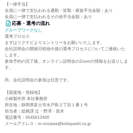
【一律手当】
全員に一律で支払われる通勤・皆勤・家族手当金額：あり
全員に一律で支払われるその他手当金額：あり
応募・選考の流れ
グループワークなし
選考プロセス
まずはリクナビよりエントリーをお願いいたします。
会社説明会の開催日程他今後の選考プロセスについてご連絡いた
します。
参加予約の完了後、オンライン説明会のZoomの情報をお送りしま
す。
尚、会社説明会の参加は任意です。
【面接地・登録地】
小林製作所 本社事務所
所在地：静岡県富士市水戸島２丁目１番１号
担当者：総務課 辻・野澤・笛木
電話番号：0545612400
メールアドレス：m-nozawa@kobayashi.co.jp