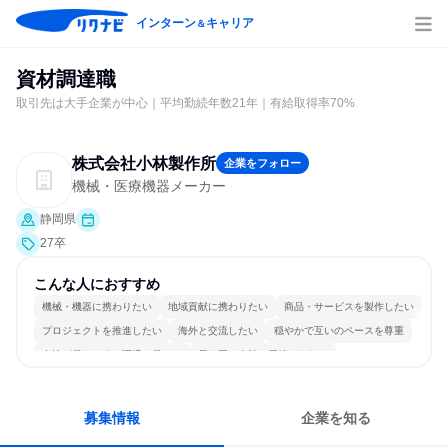
インターン
キャリア
＆
資材調達職
取引先は大手企業が中心｜平均勤続年数21年｜有給取得率70%
株式会社小林製作所
企業をフォロー
機械・医療機器メーカー
静岡県
27卒
こんな人におすすめ
機械・機器に携わりたい
地域貢献に携わりたい
商品・サービスを製作したい
プロジェクトを推進したい
海外と交流したい
穏やかで互いのペースを尊重
女性が働きやすい環境で働ける
長く同じ会社に居続けられる
自分の好きな場所で働ける
一つの専門分野を極める
募集情報
企業を知る