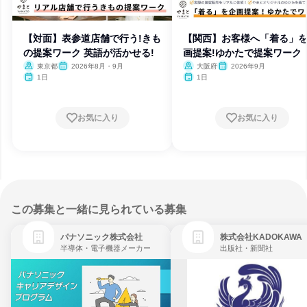
【対面】表参道店舗で行う!きも
【関西】お客様へ「着る」
の提案ワーク 英語が活かせる!
画提案!ゆかたで提案ワーク
東京都
2026年8月・9月
大阪府
2026年9月
1日
1日
お気に入り
お気に入り
この募集と一緒に見られている募集
パナソニック株式会社
株式会社KADOKAWA
半導体・電子機器メーカー
出版社・新聞社