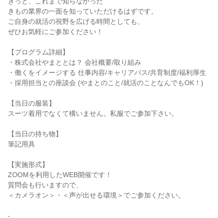
きっと、これまで知らなかった
きもの業界の一面を知っていただけるはずです。
ご自身の就活の視野を広げる時間としても、
ぜひお気軽にご参加ください！
【プログラム詳細】
・株式会社やまととは？ 会社概要/取り組み
・働くをイメージする 仕事内容/キャリアパス/共育制度/福利厚生
・採用担当との座談会 (やまとのこと/就活のことなんでもOK！)
【当日の服装】
スーツ着用でなくて構いません。私服でご参加下さい。
【当日の持ち物】
筆記用具
【実施形式】
ZOOMを利用したWEB開催です！
質問会も行いますので、
＜カメラオン＞・＜声が出せる環境＞でご参加ください。
-