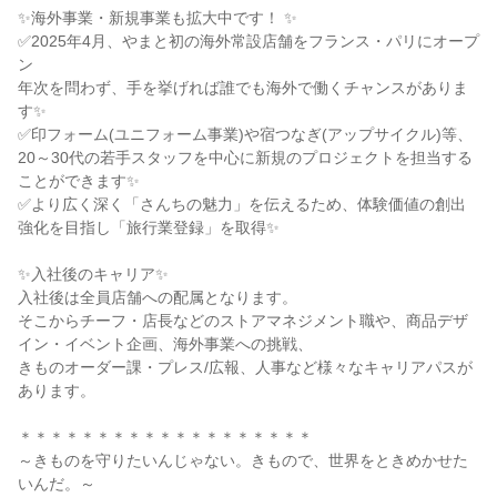
✨海外事業・新規事業も拡大中です！ ✨
✅2025年4月、やまと初の海外常設店舗をフランス・パリにオープ
ン
年次を問わず、手を挙げれば誰でも海外で働くチャンスがありま
す✨
✅印フォーム(ユニフォーム事業)や宿つなぎ(アップサイクル)等、
20～30代の若手スタッフを中心に新規のプロジェクトを担当する
ことができます✨
✅より広く深く「さんちの魅力」を伝えるため、体験価値の創出
強化を目指し「旅行業登録」を取得✨
✨入社後のキャリア✨
入社後は全員店舗への配属となります。
そこからチーフ・店長などのストアマネジメント職や、商品デザ
イン・イベント企画、海外事業への挑戦、
きものオーダー課・プレス/広報、人事など様々なキャリアパスが
あります。
＊＊＊＊＊＊＊＊＊＊＊＊＊＊＊＊＊＊＊
～きものを守りたいんじゃない。きもので、世界をときめかせた
いんだ。～