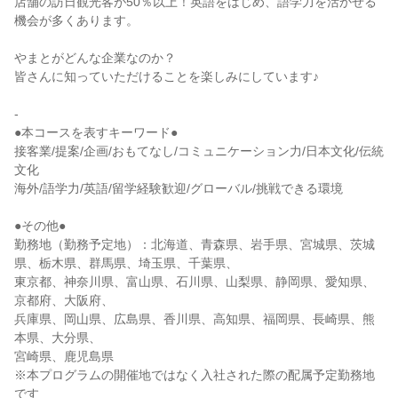
店舗の訪日観光客が50％以上！英語をはじめ、語学力を活かせる
機会が多くあります。
やまとがどんな企業なのか？
皆さんに知っていただけることを楽しみにしています♪
-
●本コースを表すキーワード●
接客業/提案/企画/おもてなし/コミュニケーション力/日本文化/伝統
文化
海外/語学力/英語/留学経験歓迎/グローバル/挑戦できる環境
●その他●
勤務地（勤務予定地）：北海道、青森県、岩手県、宮城県、茨城
県、栃木県、群馬県、埼玉県、千葉県、
東京都、神奈川県、富山県、石川県、山梨県、静岡県、愛知県、
京都府、大阪府、
兵庫県、岡山県、広島県、香川県、高知県、福岡県、長崎県、熊
本県、大分県、
宮崎県、鹿児島県
※本プログラムの開催地ではなく入社された際の配属予定勤務地
です