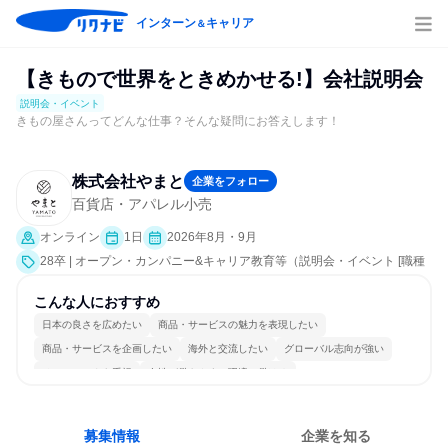
インターン
キャリア
＆
【きもので世界をときめかせる!】会社説明会
説明会・イベント
きもの屋さんってどんな仕事？そんな疑問にお答えします！
株式会社やまと
企業をフォロー
百貨店・アパレル小売
オンライン
1日
2026年8月・9月
28卒 | オープン・カンパニー&キャリア教育等（説明会・イベント [職種
研究、会社説明会、業界研究]）
こんな人におすすめ
日本の良さを広めたい
商品・サービスの魅力を表現したい
商品・サービスを企画したい
海外と交流したい
グローバル志向が強い
チームワークを重視
女性が働きやすい環境で働ける
長く同じ会社に居続けられる
明確な目標を追いかける
人とたくさん会話する
募集情報
企業を知る