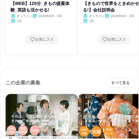
【WEB】120分_きもの提案体
【きもので世界をときめか
験_英語も活かせる!
る!】会社説明会
オンライン
2026年8月・9月
オンライン
2026年8月・9月
1日
1日
お気に入り
お気に入り
この企業の募集
すべて見る