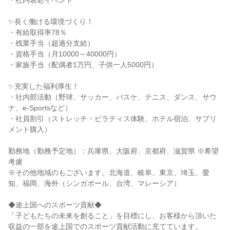
・社内表彰イベント
✨長く働ける環境づくり！
・有給取得率78％
・残業手当（超過分支給）
・資格手当（月10000～40000円）
・家族手当（配偶者1万円、子供一人5000円）
✨充実した福利厚生！
・社内部活動（野球、サッカー、バスケ、テニス、ダンス、サウ
ナ、e-Sportsなど）
・社員割引（ストレッチ・ピラティス体験、ホテル宿泊、サプリ
メント購入）
勤務地（勤務予定地）：兵庫県、大阪府、京都府、滋賀県 ※希望
考慮
※その他地域のもございます。北海道、岐阜、東京、埼玉、愛
知、福岡、海外（シンガポール、台湾、マレーシア）
◆途上国へのスポーツ貢献◆
「子どもたちの未来を創ること」を目標にし、お客様から頂いた
収益の一部を途上国でのスポーツ貢献活動に充てています。