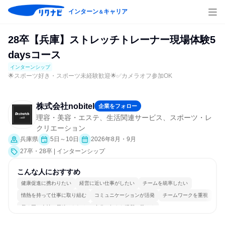
インターン
キャリア
＆
28卒【兵庫】ストレッチトレーナー現場体験5
daysコース
インターンシップ
🌟スポーツ好き・スポーツ未経験歓迎🌟✅カメラオフ参加OK
株式会社nobitel
企業をフォロー
理容・美容・エステ、生活関連サービス、スポーツ・レ
クリエーション
兵庫県
5日～10日
2026年8月・9月
27卒・28卒 | インターンシップ
こんな人におすすめ
健康促進に携わりたい
経営に近い仕事がしたい
チームを統率したい
情熱を持って仕事に取り組む
コミュニケーションが活発
チームワークを重視
長く同じ会社に居続けられる
自分の好きな場所で働ける
一つの専門分野を極める
若手が裁量を持てる環境