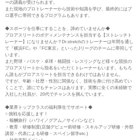
ーの講義が受けられます。
また現地のプロトレーナーから技術や知識を学び、最終的にはプ
ロ選手に帯同できるプログラムもあります。
◆スポーツを仕事にすることを、諦めていませんか◆
プロアスリートのボディメンテナンスを担当する【ストレッチト
レーナー】になりませんか？Dr.stretchのトレーナーは年間を通し
て『横浜FC』や『FC東京』といったJリーグのチームに帯同して
います。
また野球・バスケ・卓球・格闘技・レスリングなど様々な競技の
プロアスリートから指名をいただくトレーナーもいます。もちろ
ん誰もがプロアスリートを担当できるわけではありません。
ですが、年齢・社歴・性別に関係なく、技術を身に付け高めてい
くことで、誰にでもチャンスはあります。実際に全くの未経験で
入社した社員が、20代でチャンスを掴んでいます。
◆業界トップクラスの福利厚生でサポート◆
✨挑戦を応援します！
・報酬旅行（ハワイ／グアム／サイパンなど）
・教育・研修制度(店舗デビュー前研修・スキルアップ研修・外部
講習・代表による研修・スペイン留学etc.)