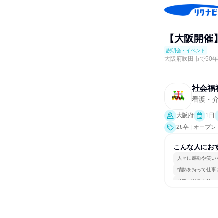
【大阪開催
説明会・イベント
大阪府吹田市で50
社会福
看護・
大阪府
1日
28卒 | オ
業界研究]）
こんな人にお
人々に感動や笑い
情熱を持って仕事
若手が裁量を持て