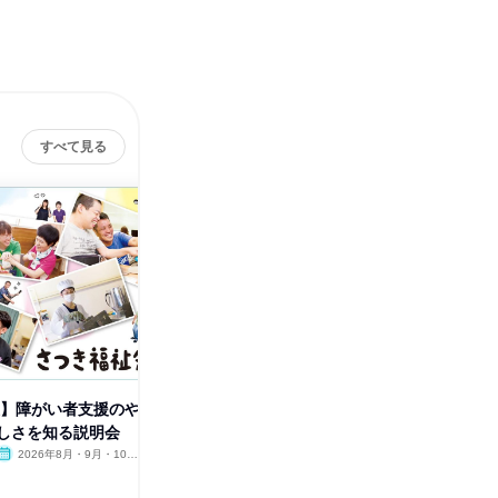
すべて見る
社会福
催】障がい者支援のや
【大阪開催】先輩職員と話せる
しさを知る説明会
&特製カレーランチ付き施設見
学会
2026年8月・9月・10
大阪府
2026年8月・9月・10月・11
月・11月・12月
月・12月
1日