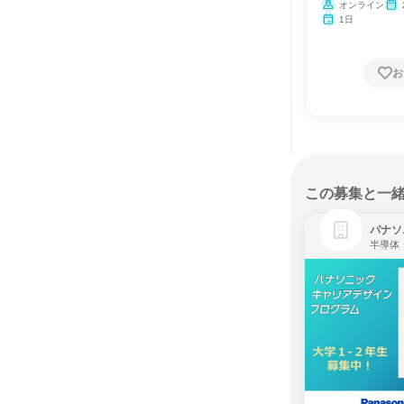
会
オンライン
月・
1日
お
この募集と一
パナソ
半導体