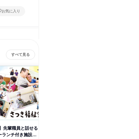
お気に入り
お気に入り
すべて見る
社会福
】先輩職員と話せる
【大阪開催】障がい者支援のや
ーランチ付き施設見
りがい・楽しさを知る見学会