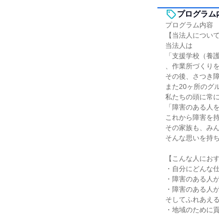
プログラム
プログラム内容
【当法人につい
当法人は
「支援学校（養
、作業所づくり
その後、さつき
また20ヶ所のグ
私たちの頭に常
「障害のある人
これから障害を
その家族も、み
そんな思いを持
【こんな人にお
・自分にどんな
・障害のある人
・障害のある人
そしてふれあえ
・地域のために