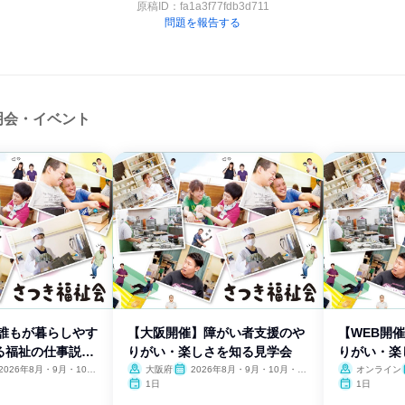
原稿ID：
fa1a3f77fdb3d711
問題を報告する
明会・イベント
】誰もが暮らしやす
【大阪開催】障がい者支援のや
【WEB開
る福祉の仕事説明
りがい・楽しさを知る見学会
りがい・楽
2026年8月・9月・10
大阪府
2026年8月・9月・10月・11
オンライン
11月・12月
月・12月
1日
1日