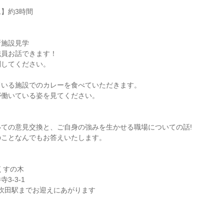
】約3時間
所施設見学
職員お話できます！
問してください。
ている施設でのカレーを食べていただきます。
が働いている姿を見てください。
ての意見交換と、ご自身の強みを生かせる職場についての話!
のことなんでもお答えいたします。
】
くすの木
3-3-1
R吹田駅までお迎えにあがります