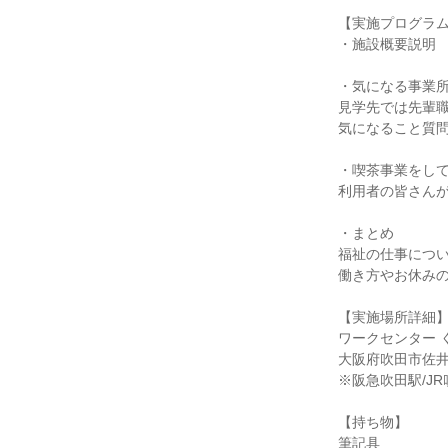
【実施プログラム
・施設概要説明
・気になる事業
見学先では先輩
気になること質
・喫茶事業をし
利用者の皆さん
・まとめ
福祉の仕事につい
働き方やお休み
【実施場所詳細
ワークセンター 
大阪府吹田市佐井寺
※阪急吹田駅/J
【持ち物】
筆記具