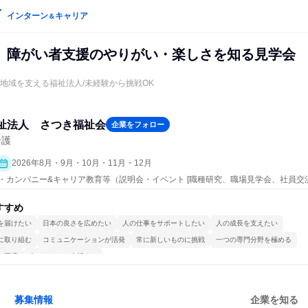
インターン
キャリア
＆
】障がい者支援のやりがい・楽しさを知る見学会
年地域を支える福祉法人/未経験から挑戦OK
祉法人 さつき福祉会
企業をフォロー
介護
2026年8月・9月・10月・11月・12月
ープン・カンパニー&キャリア教育等（説明会・イベント [職種研究、職場見学会、社員
すすめ
を届けたい
日本の良さを広めたい
人の仕事をサポートしたい
人の成長を支えたい
に取り組む
コミュニケーションが活発
常に新しいものに挑戦
一つの専門分野を極める
る環境
人とたくさん会話する
募集情報
企業を知る