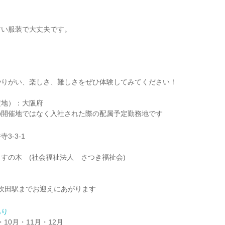
すい服装で大丈夫です。
やりがい、楽しさ、難しさをぜひ体験してみてください！
定地）：大阪府
の開催地ではなく入社された際の配属予定勤務地です
3-3-1
すの木 (社会福祉法人 さつき福祉会)
R吹田駅までお迎えにあがります
あり
・10月・11月・12月