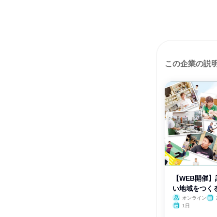
この企業の説
【WEB開催
い地域をつく
会
オンライン
月・
1日