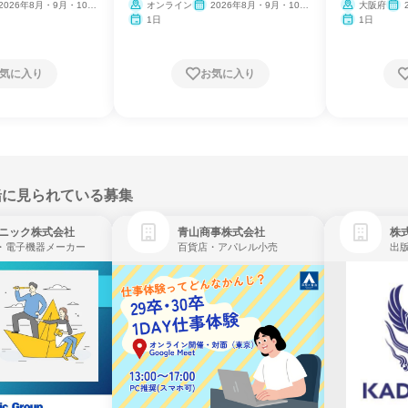
学会
2026年8月・9月・10
オンライン
2026年8月・9月・10
大阪府
11月・12月
月・11月・12月
月・
1日
1日
気に入り
お気に入り
緒に見られている募集
ニック株式会社
青山商事株式会社
株式
・電子機器メーカー
百貨店・アパレル小売
出