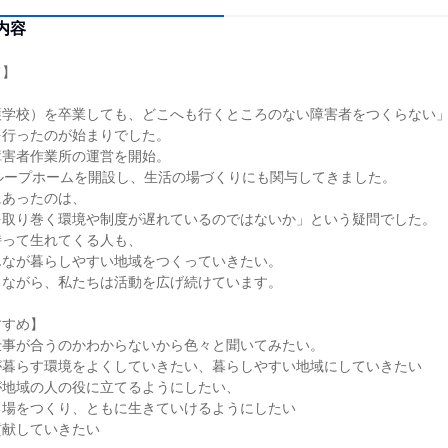
内容
て】
護学校）を卒業しても、どこへも行くところのない障害者をつくらない
を行ったのが始まりでした。
障害者作業所の運営を開始。
ループホームを開設し、生活の場づくりにも関与してきました。
にあったのは、
を取り巻く環境や制度が遅れているのではないか」という疑問でした。
持って生れてくる人も、
んなが暮らしやすい地域をつくっていきたい。
ちながら、私たちは活動を広げ続けています。
すすめ】
仕事が合うのかわからないから色々と聞いてみたい。
が暮らす環境をよくしていきたい、暮らしやすい地域にしていきたい
が地域の人の役に立てるようにしたい、
る場をつくり、ともに生きていけるようにしたい
貢献していきたい