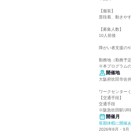
【服装】
普段着、動きや
【募集人数】
10人前後
障がい者支援の
勤務地（勤務予
※本プログラム
開催地
大阪府吹田市佐井寺
ワークセンターく
【交通手段】
交通手段
※阪急吹田駅/J
開催月
長期休暇に開催
2026年8月・9月