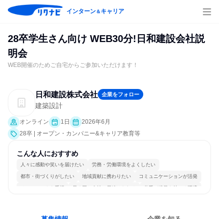
インターン
キャリア
＆
28卒学生さん向け WEB30分!日和建設会社説
明会
WEB開催のためご自宅からご参加いただけます！
日和建設株式会社
企業をフォロー
建築設計
オンライン
1日
2026年6月
28卒 | オープン・カンパニー&キャリア教育等
こんな人におすすめ
人々に感動や笑いを届けたい
労務・労働環境をよくしたい
都市・街づくりがしたい
地域貢献に携わりたい
コミュニケーションが活発
チームワークを重視
長く同じ会社に居続けられる
若手が裁量を持てる環境
人とたくさん会話する