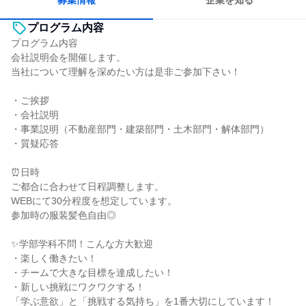
募集情報
企業を知る
プログラム内容
プログラム内容
会社説明会を開催します。
当社について理解を深めたい方は是非ご参加下さい！
・ご挨拶
・会社説明
・事業説明（不動産部門・建築部門・土木部門・解体部門）
・質疑応答
⏰日時
ご都合に合わせて日程調整します。
WEBにて30分程度を想定しています。
参加時の服装髪色自由◎
✨学部学科不問！こんな方大歓迎
・楽しく働きたい！
・チームで大きな目標を達成したい！
・新しい挑戦にワクワクする！
「学ぶ意欲」と「挑戦する気持ち」を1番大切にしています！