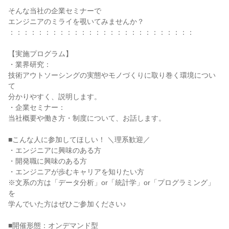
そんな当社の企業セミナーで
エンジニアのミライを覗いてみませんか？
：：：：：：：：：：：：：：：：：：：：：：：：：：
【実施プログラム】
・業界研究：
技術アウトソーシングの実態やモノづくりに取り巻く環境につい
て
分かりやすく、説明します。
・企業セミナー：
当社概要や働き方・制度について、お話します。
■こんな人に参加してほしい！ ＼理系歓迎／
・エンジニアに興味のある方
・開発職に興味のある方
・エンジニアが歩むキャリアを知りたい方
※文系の方は「データ分析」or「統計学」or「プログラミング」
を
学んでいた方はぜひご参加ください♪
■開催形態：オンデマンド型