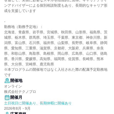
を通じて、実務に必要なスキルを段階的に習得。キャリアデザイ
ンアドバイザーによる個別相談制度もあり、長期的なキャリア形
成を支援しています
-
勤務地（勤務予定地）：
北海道、青森県、岩手県、宮城県、秋田県、山形県、福島県、茨
城県、栃木県、群馬県、埼玉県、千葉県、東京都、神奈川県、新
潟県、富山県、石川県、福井県、山梨県、長野県、岐阜県、静岡
県、愛知県、三重県、滋賀県、京都府、大阪府、兵庫県、奈良
県、和歌山県、鳥取県、島根県、岡山県、広島県、山口県、徳島
県、香川県、愛媛県、高知県、福岡県、佐賀県、長崎県、熊本
県、大分県、宮崎県、鹿児島県
※本プログラムの開催地ではなく入社された際の配属予定勤務地
です
開催地
オンライン
株式会社テクノプロ
開催月
土日祝日に開催あり、長期休暇に開催あり
2026年8月・9月