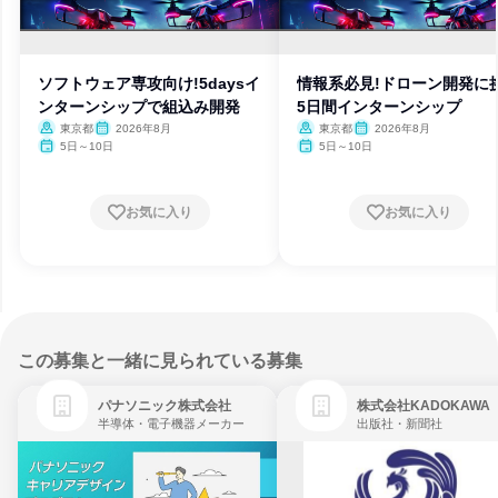
ソフトウェア専攻向け!5daysイ
情報系必見!ドローン開発に
ンターンシップで組込み開発
5日間インターンシップ
東京都
2026年8月
東京都
2026年8月
5日～10日
5日～10日
お気に入り
お気に入り
この募集と一緒に見られている募集
パナソニック株式会社
株式会社KADOKAWA
半導体・電子機器メーカー
出版社・新聞社