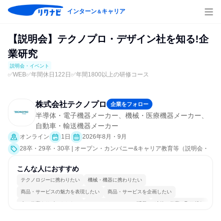
インターン
キャリア
＆
【説明会】テクノプロ・デザイン社を知る!企
業研究
説明会・イベント
✅WEB✅年間休日122日✅年間1800以上の研修コース
株式会社テクノプロ
企業をフォロー
半導体・電子機器メーカー、機械・医療機器メーカー、
自動車・輸送機器メーカー
オンライン
1日
2026年8月・9月
28卒・29卒・30卒 | オープン・カンパニー&キャリア教育等（説明会・
イベント [職種研究、会社説明会、業界研究]）
こんな人におすすめ
テクノロジーに携わりたい
機械・機器に携わりたい
商品・サービスの魅力を表現したい
商品・サービスを企画したい
人の仕事をサポートしたい
コミュニケーションが活発
冷静に仕事に取り組む
常に新しいものに挑戦
チームワークを重視
若手が裁量を持てる環境