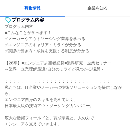
募集情報
企業を知る
プログラム内容
プログラム内容
■こんなことが学べます！
✅メーカーやアウトソーシング業界を学べる
✅エンジニアのキャリア・ミライが分かる
✅実際の働き方・成長を支援する制度が分かる
【28卒】■エンジニア志望者必見■業界研究・企業セミナー
～業界・企業理解最適♪自分のミライが見つかる場所～
：：：：：：：：：：：：：：：：：：：：：：：：：：
私たちは、IT企業やメーカーに技術ソリューションを提供しなが
ら、
エンジニア自身のスキルを高めていく、
日本最大級の技術アウトソーシングカンパニー。
広大な活躍フィールドと、育成環境と、人の力で、
エンジニアを支えていきます。