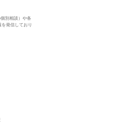
の個別相談）や各
情報を発信しており
校