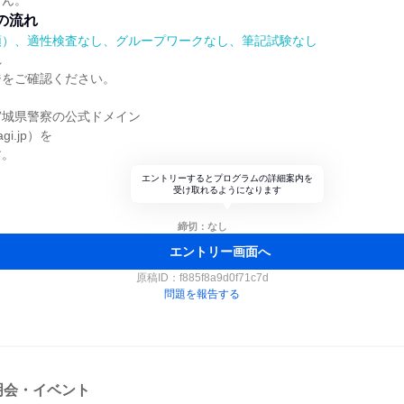
せん。
の流れ
順）、適性検査なし、グループワークなし、筆記試験なし
れ
ジをご確認ください。
宮城県警察の公式ドメイン
yagi.jp）を
す。
エントリーするとプログラムの詳細案内を
受け取れるようになります
締切：なし
エントリー画面へ
原稿ID：
f885f8a9d0f71c7d
問題を報告する
明会・イベント