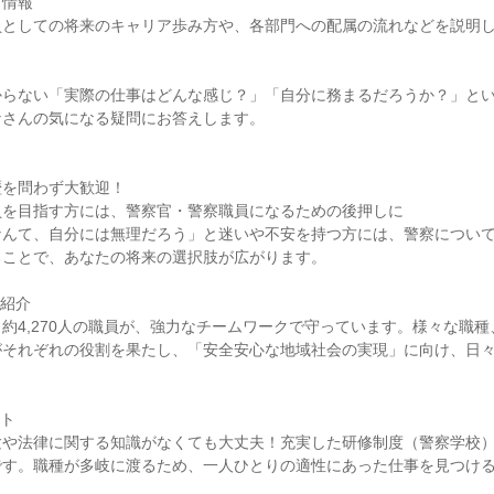
プ情報
員としての将来のキャリア歩み方や、各部門への配属の流れなどを説明
からない「実際の仕事はどんな感じ？」「自分に務まるだろうか？」と
なさんの気になる疑問にお答えします。
歴を問わず大歓迎！
員を目指す方には、警察官・警察職員になるための後押しに
なんて、自分には無理だろう」と迷いや不安を持つ方には、警察につい
ることで、あなたの将来の選択肢が広がります。
ご紹介
約4,270人の職員が、強力なチームワークで守っています。様々な職
がそれぞれの役割を果たし、「安全安心な地域社会の実現」に向け、日
ント
験や法律に関する知識がなくても大丈夫！充実した研修制度（警察学校
です。職種が多岐に渡るため、一人ひとりの適性にあった仕事を見つけ