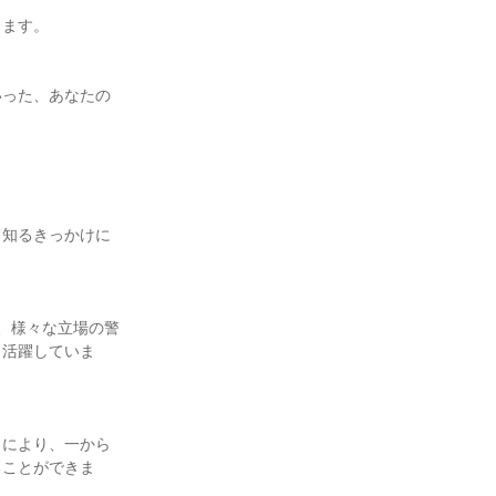
します。
いった、あなたの
て知るきっかけに
種、様々な立場の警
々活躍していま
）により、一から
ることができま