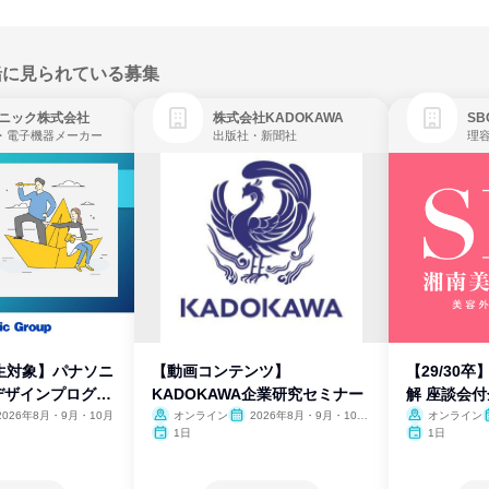
緒に見られている募集
ニック株式会社
株式会社KADOKAWA
・電子機器メーカー
出版社・新聞社
生対象】パナソニ
【動画コンテンツ】
【29/30
デザインプログラ
KADOKAWA企業研究セミナー
解 座談会
2026年8月・9月・10月
オンライン
2026年8月・9月・10
オンライン
月・11月・12月
1日
1日