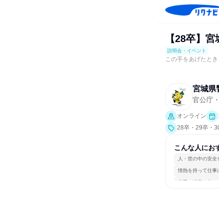
【28卒】宮
説明会・イベント
この手をあげたとき
宮城県
官公庁
オンライン
28卒・29卒・
業界研究]）
こんな人にお
人・世の中の安全
情熱を持って仕事
若手が裁量を持て