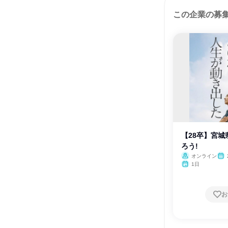
この企業の募
【28卒】宮
ろう!
オンライン
1日
お