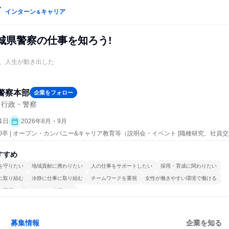
インターン
キャリア
＆
城県警察の仕事を知ろう!
、人生が動き出した
警察本部
企業をフォロー
・行政・警察
1日
2026年8月・9月
30卒 | オープン・カンパニー&キャリア教育等（説明会・イベント [職種研究、社
すすめ
を守りたい
地域貢献に携わりたい
人の仕事をサポートしたい
採用・育成に関わりたい
に取り組む
冷静に仕事に取り組む
チームワークを重視
女性が働きやすい環境で働ける
る環境
人とたくさん会話する
募集情報
企業を知る