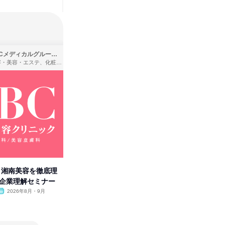
SBCメディカルグループ株式会社
株式会社バンダイ
理容・美容・エステ、化粧品・理美容用品小売、医療・病院
アパレル・繊維・スポーツメーカー、製造・メーカー、ゲーム制作・販売
卒】湘南美容を徹底理
人事の心を動かす「自己表現」
「洋服の
付企業理解セミナー
の極意/選考官の本音を動画で公
分の強み
開
2026年8月・9月
オンライン
2026年8月・9月・10
オンラ
月・11月・12月
1日
1日