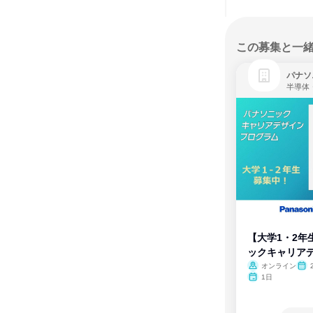
この募集と一
パナソ
半導体
【大学1・2年
ックキャリア
ム
オンライン
1日