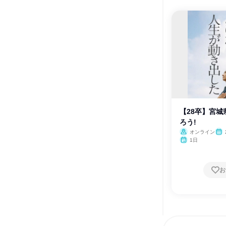
【28卒】宮
ろう!
オンライン
1日
お