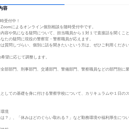
内容
随時受付中！
Zoomによるオンライン個別相談を随時受付中です。
務内容や気になる疑問について、担当職員から１対１で直接話を聞くこ
あなたの疑問に現役の警察官・警察職員が応えます。
では質問しづらい、個別に話を聞きたいという方は、ぜひご利用くださ
者の希望に応じて調整します。
安全部部門、刑事部門、交通部門、警備部門、警察職員などの部門別に
員としての基礎を身に付ける警察学校について、カリキュラムや１日の
く環境
いは？」、「休みはどのぐらい取れる？」など勤務環境や福利厚生につ