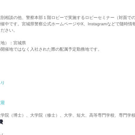
個別相談の他、警察本部１階ロビーで実施するロビーセミナー（対面で
催中です。宮城県警察公式ホームページやX、Instagramなどで随時
ください。
定地）：宮城県
の開催地ではなく入社された際の配属予定勤務地です。
あり
歓迎
大学院（博士）、大学院（修士）、大学、短大、高等専門学校、専門学
費