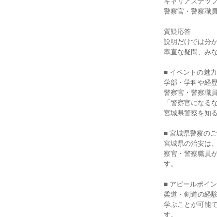
キャリアステッ
警察官・警察職
質疑応答
説明だけでは分
率直な疑問、み
■ イベントの魅力
学部・学科や経
警察官・警察職
「警察官になる
宮城県警察を知
■ 宮城県警察の
宮城県の治安は、
察官・警察職員
す。
■ アピールポイ
柔道・剣道の経
学ぶことが可能
す。