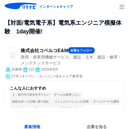
インターン
キャリア
＆
【対面/電気電子系】電気系エンジニア模擬体
験 1day開催!
株式会社コベルコE&M
企業をフォロー
商用・産業用機械サービス、建設・土木、建設・修理・
メンテナンスサービス
兵庫県
1日
2025年9月
27卒 | オープン・カンパニー&キャリア教育等
こんな人におすすめ
人・世の中の安全を守りたい
チームを統率したい
情熱を持って仕事に取り組む
コミュニケーションが活発
チームワークを重視
多様な職種の人と関われる
一つの専門分野を極める
募集情報
企業を知る