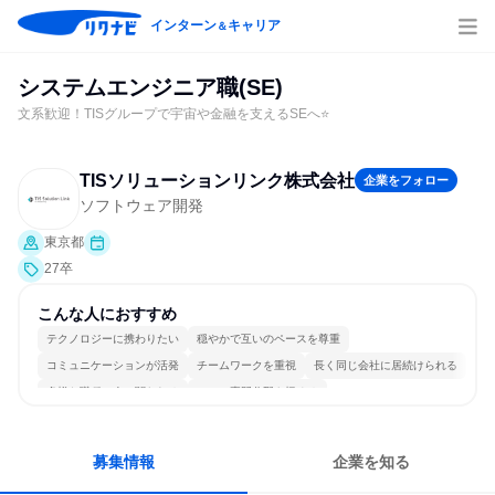
インターン
キャリア
＆
システムエンジニア職(SE)
文系歓迎！TISグループで宇宙や金融を支えるSEへ⭐
TISソリューションリンク株式会社
企業をフォロー
ソフトウェア開発
東京都
27卒
こんな人におすすめ
テクノロジーに携わりたい
穏やかで互いのペースを尊重
コミュニケーションが活発
チームワークを重視
長く同じ会社に居続けられる
多様な職種の人と関われる
一つの専門分野を極める
募集情報
企業を知る