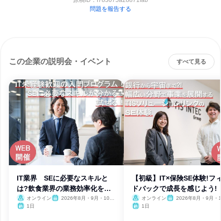
原稿ID：
f783075a28871fab
問題を報告する
この企業の説明会・イベント
すべて見る
IT業界 SEに必要なスキルと
【初級】IT×保険SE体験!フ
は?飲食業界の業務効率化を学
ドバックで成長を感じよう!
ぶ
オンライン
2026年8月・9月・10
オンライン
2026年8月・9月・1
月・11月・12月、2027年1
月・11月・12月、2027
1日
1日
月
月