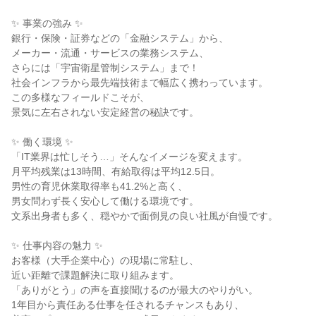
✨ 事業の強み ✨
銀行・保険・証券などの「金融システム」から、
メーカー・流通・サービスの業務システム、
さらには「宇宙衛星管制システム」まで！
社会インフラから最先端技術まで幅広く携わっています。
この多様なフィールドこそが、
景気に左右されない安定経営の秘訣です。
✨ 働く環境 ✨
「IT業界は忙しそう…」そんなイメージを変えます。
月平均残業は13時間、有給取得は平均12.5日。
男性の育児休業取得率も41.2%と高く、
男女問わず長く安心して働ける環境です。
文系出身者も多く、穏やかで面倒見の良い社風が自慢です。
✨ 仕事内容の魅力 ✨
お客様（大手企業中心）の現場に常駐し、
近い距離で課題解決に取り組みます。
「ありがとう」の声を直接聞けるのが最大のやりがい。
1年目から責任ある仕事を任されるチャンスもあり、