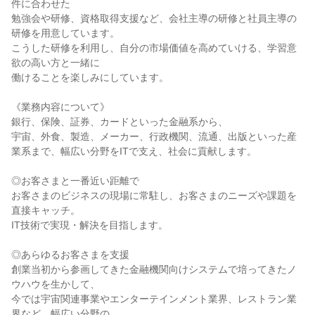
件に合わせた
勉強会や研修、資格取得支援など、会社主導の研修と社員主導の
研修を用意しています。
こうした研修を利用し、自分の市場価値を高めていける、学習意
欲の高い方と一緒に
働けることを楽しみにしています。
《業務内容について》
銀行、保険、証券、カードといった金融系から、
宇宙、外食、製造、メーカー、行政機関、流通、出版といった産
業系まで、幅広い分野をITで支え、社会に貢献します。
◎お客さまと一番近い距離で
お客さまのビジネスの現場に常駐し、お客さまのニーズや課題を
直接キャッチ。
IT技術で実現・解決を目指します。
◎あらゆるお客さまを支援
創業当初から参画してきた金融機関向けシステムで培ってきたノ
ウハウを生かして、
今では宇宙関連事業やエンターテインメント業界、レストラン業
界など、幅広い分野の