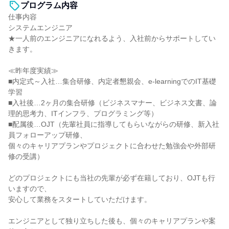
プログラム内容
仕事内容
システムエンジニア
★一人前のエンジニアになれるよう、入社前からサポートしてい
きます。
≪昨年度実績≫
■内定式～入社…集合研修、内定者懇親会、e-learningでのIT基礎
学習
■入社後…2ヶ月の集合研修（ビジネスマナー、ビジネス文書、論
理的思考力、ITインフラ、プログラミング等）
■配属後…OJT（先輩社員に指導してもらいながらの研修、新入社
員フォローアップ研修、
個々のキャリアプランやプロジェクトに合わせた勉強会や外部研
修の受講）
どのプロジェクトにも当社の先輩が必ず在籍しており、OJTも行
いますので、
安心して業務をスタートしていただけます。
エンジニアとして独り立ちした後も、個々のキャリアプランや案