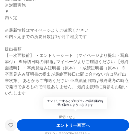
※対面実施
▼
内々定
※最新情報はマイページよりご確認ください
※内々定までの所要日数は1か月半程度です
提出書類
【一次面接前】 ・エントリーシート （マイページより提出・写真
添付） ※締切日時の詳細はマイページよりご確認ください 【最終
面接時】 ・卒業見込み証明書（原本） ・成績証明書（原本） ※
卒業見込み証明書の提出が最終面接日に間に合わない方は発行出
来次第、 あとからご郵送ください ※成績証明書は最終選考の時点
で発行できるもので問題ありません。 最終面接時に持参をお願い
いたします
エントリーするとプログラムの詳細案内を
受け取れるようになります
締切：なし
エントリー画面へ