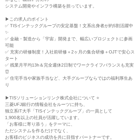
システム開発やインフラ構築を担っています。
▶この求人のポイント
✅ TISインテックグループの安定基盤！文系出身者が約5割活躍中
✨
✅ 金融・製造から「宇宙」開発まで、幅広いプロジェクトに参画
可能
✅ 充実の研修制度！入社前研修＋2ヶ月の集合研修＋OJTで安心ス
タート
✅ 残業月平均13h＆完全週休2日制でワークライフバランスも充実
⏰
✅ 住宅手当や家族手当など、大手グループならではの福利厚生あ
り
▶TISソリューションリンク株式会社について ⭐
三菱UFJ銀行の情報会社をルーツに持ち、
独立系IT大手「TISインテックグループ」の一員として
1,900名以上の社員が活躍しています。
「お客様に寄り添う」をテーマに、
ただシステムを作るだけでなく、
お客様のビジネスの成功を共に目指すパートナーです。