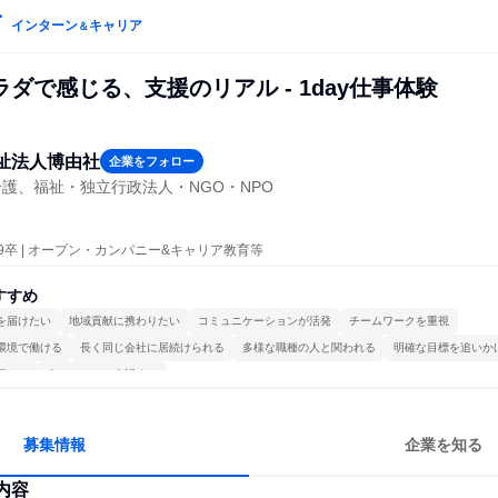
インターン
キャリア
＆
ダで感じる、支援のリアル - 1day仕事体験
祉法人博由社
企業をフォロー
護、福祉・独立行政法人・NGO・NPO
29卒 | オープン・カンパニー&キャリア教育等
すすめ
を届けたい
地域貢献に携わりたい
コミュニケーションが活発
チームワークを重視
環境で働ける
長く同じ会社に居続けられる
多様な職種の人と関われる
明確な目標を追いか
極める
人とたくさん会話する
募集情報
企業を知る
内容