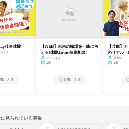
day仕事体験
【WEB】未来の職場を一緒に考
【兵庫】カ
える!体験Zoom個別相談!
のリアル - 
6年6月
オンライン
兵庫県
1日
1日
気に入り
お気に入り
緒に見られている募集