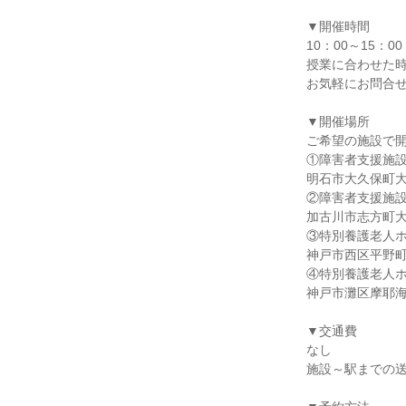
▼開催時間
10：00～15：00
授業に合わせた
お気軽にお問合
▼開催場所
ご希望の施設で
①障害者支援施設
明石市大久保町大窪 
②障害者支援施設
加古川市志方町大澤 
③特別養護老人ホ
神戸市西区平野町常
④特別養護老人ホ
神戸市灘区摩耶海岸
▼交通費
なし
施設～駅までの