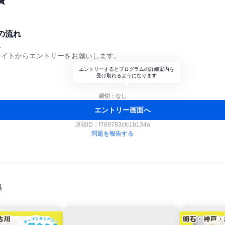
費
の流れ
れ
サイトからエントリーをお願いします。
エントリーするとプログラムの詳細案内を
受け取れるようになります
締切：なし
エントリー画面へ
原稿ID：
f769783cfc1b134a
問題を報告する
集