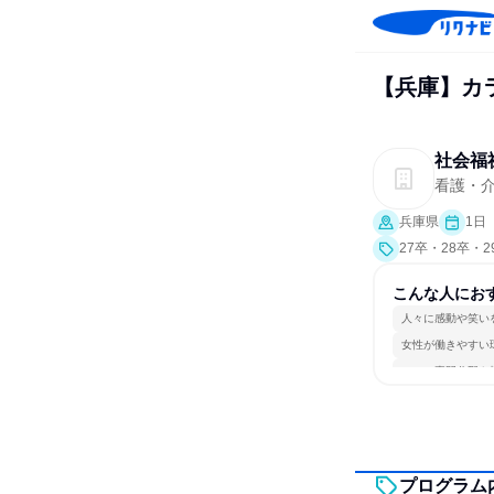
【兵庫】カラ
社会福
看護・介
兵庫県
1日
27卒・28卒・
こんな人にお
人々に感動や笑い
女性が働きやすい
一つの専門分野を
プログラム