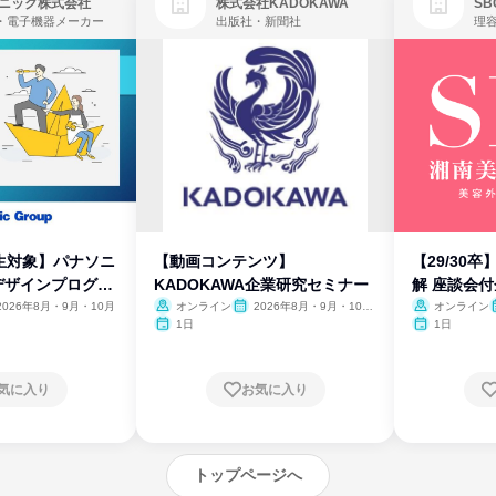
ニック株式会社
株式会社KADOKAWA
・電子機器メーカー
出版社・新聞社
生対象】パナソニ
【動画コンテンツ】
【29/30
デザインプログラ
KADOKAWA企業研究セミナー
解 座談会
2026年8月・9月・10月
オンライン
2026年8月・9月・10
オンライン
月・11月・12月
1日
1日
気に入り
お気に入り
トップページへ