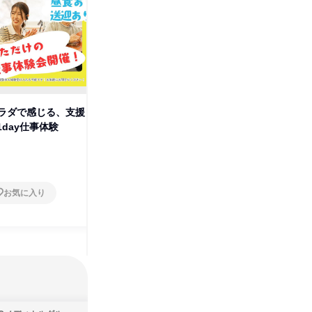
ラダで感じる、支援
【加古川】あなたのアイデアが
28卒向
1day仕事体験
未来をつくる!参加型・福祉体験
兵庫県
1日
兵庫県
2026年8月・9月
1日
お気に入り
お気に入り