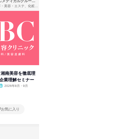
SBCメディカルグループ株式会社
株式会社バンダイ
理容・美容・エステ、化粧品・理美容用品小売、医療・病院
アパレル・繊維・スポーツメーカー、製造・メーカー、ゲーム制作・販売
卒】湘南美容を徹底理
人事の心を動かす「自己表現」
「洋服の
付企業理解セミナー
の極意/選考官の本音を動画で公
分の強み
開
2026年8月・9月
オンライン
2026年8月・9月・10
オンラ
月・11月・12月
1日
1日
お気に入り
お気に入り