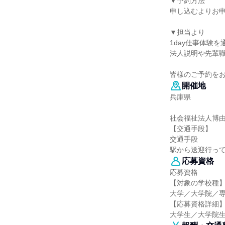
▼予約方法
申し込むよりお
▼担当より
1day仕事体験
法人説明や先輩
皆様のご予約をお
開催地
兵庫県
社会福祉法人博
【交通手段】
交通手段
駅から送迎行っ
応募資格
応募資格
【対象の学校種
大学／大学院／
【応募資格詳細
大学生／大学院