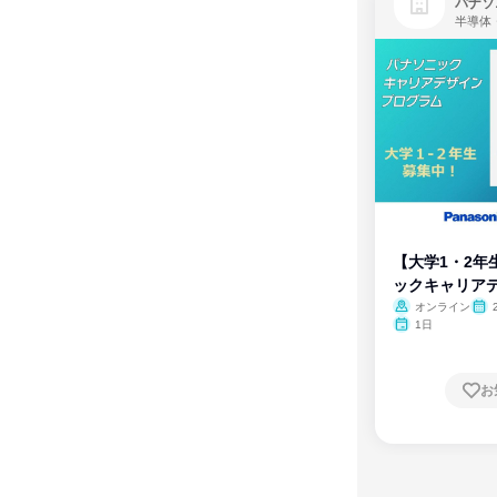
パナソ
半導体
【大学1・2年
ックキャリア
ム
オンライン
1日
お