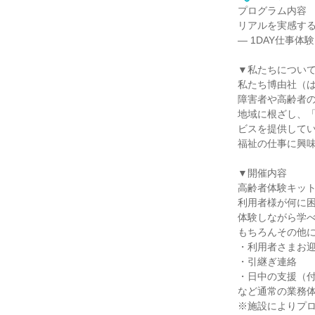
プログラム内容
リアルを実感す
― 1DAY仕事体験
▼私たちについ
私たち博由社（
障害者や高齢者
地域に根ざし、
ビスを提供して
福祉の仕事に興
▼開催内容
高齢者体験キッ
利用者様が何に
体験しながら学
もちろんその他
・利用者さまお
・引継ぎ連絡
・日中の支援（
など通常の業務
※施設によりプ