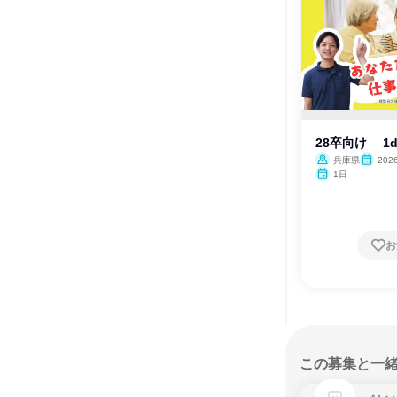
28卒向け 1
兵庫県
202
1日
お
この募集と一