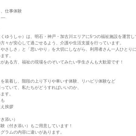
る、仕事体験
 ―
て
はくゆうしゃ）は、明石・神戸・加古川エリアに5つの福祉施設を運営し
の方々が安心して過ごせるよう、介護や生活支援を行っています。
「やさしさ」と「思いやり」を大切にしながら、利用者さん一人ひとり
います。
味がある方、福祉の現場をのぞいてみたい学生さんも大歓迎です！
トを装着し、階段の上り下りや車いす体験、リハビリ体験など
困っていて、私たちがどうすればいいのか、
べます。
にも
迎え挨拶
付き添い）
体験（付き添い）もご用意しています！
ログラムの内容に違いがあります。