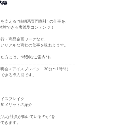
内容
を支える “鉄鋼系専門商社” の仕事を、
体験できる実践型コンテンツ！
同行・商品企画ワークなど、
ないリアルな商社の仕事を味わえます。
た方には、*特別なご案内*も！
＿＿＿＿＿＿＿＿＿＿＿＿＿＿＿＿＿＿＿＿
b説明会＋アイスブレイク｜30分〜1時間）
加できる導入回です。
明
アイスブレイク
参加メリットの紹介
どんな社員が働いているのか”を
ができます。