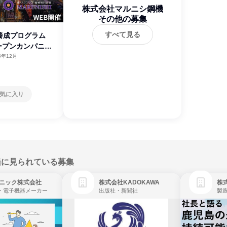
株式会社マルニシ鋼機
その他の募集
すべて見る
養成プログラム
ープンカンパニー
5年12月
気に入り
緒に見られている募集
ニック株式会社
株式会社KADOKAWA
株
・電子機器メーカー
出版社・新聞社
製