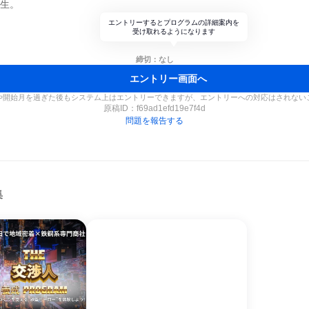
学生。
エントリーするとプログラムの詳細案内を
受け取れるようになります
締切：なし
エントリー画面へ
や開始月を過ぎた後もシステム上はエントリーできますが、エントリーへの対応はされない
原稿ID：
f69ad1efd19e7f4d
問題を報告する
集