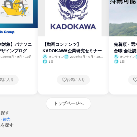
生対象】パナソニ
【動画コンテンツ】
先着順・選
デザインプログラ
KADOKAWA企業研究セミナー
合職|会社
2026年8月・9月・10月
オンライン
2026年8月・9月・10
オンライン
月・11月・12月
1日
1日
気に入り
お気に入り
トップページへ
を探す
・卸売
集を探す