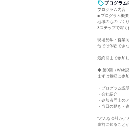
プログラム
プログラム内容
■ プログラム概要
地域のものづくり
3ステップで深く
現場見学・営業
他では体験でき
最終回まで参加し
＿＿＿＿＿＿＿
◆ 第0回（We
まずは気軽に参
・プログラム説
・会社紹介
・参加者同士の
・当日の動き・
“どんな会社か／
事前に知ること