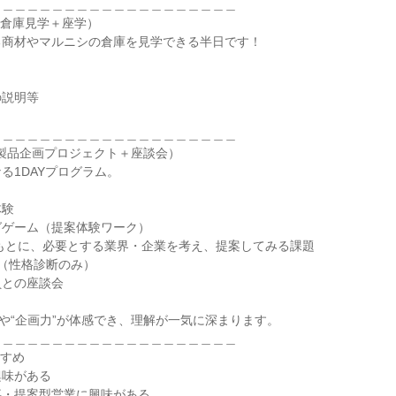
＿＿＿＿＿＿＿＿＿＿＿＿＿＿＿＿＿＿＿＿
：倉庫見学＋座学）
る商材やマルニシの倉庫を見学できる半日です！
の説明等
＿＿＿＿＿＿＿＿＿＿＿＿＿＿＿＿＿＿＿＿
：製品企画プロジェクト＋座談会）
る1DAYプログラム。
体験
グゲーム（提案体験ワーク）
もとに、必要とする業界・企業を考え、提案してみる課題
ジ（性格診断のみ）
員との座談会
”や“企画力”が体感でき、理解が一気に深まります。
＿＿＿＿＿＿＿＿＿＿＿＿＿＿＿＿＿＿＿＿
すすめ
興味がある
事・提案型営業に興味がある