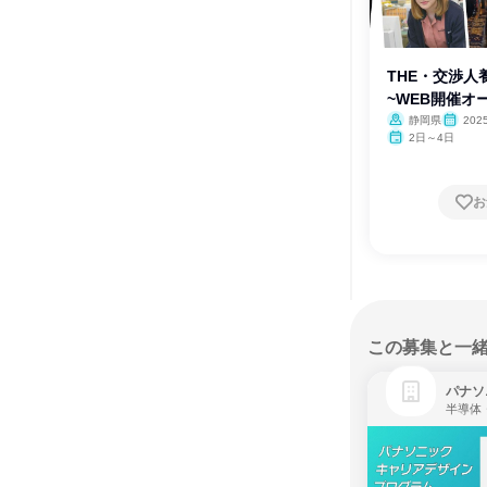
THE・交渉人
~WEB開催オ
~
静岡県
202
2日～4日
お
この募集と一
パナソ
半導体