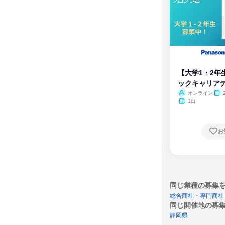
【大学1・2年
ックキャリア
ム
オンライン
1日
お
同じ業種の募集
総合商社・専門商社
同じ開催地の募
静岡県