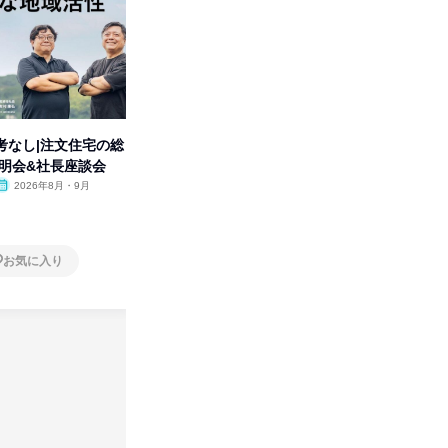
考なし|注文住宅の総
タカラトミーグループの「アソ
【オンラ
説明会&社長座談会
ビ」を学ぶ 1dayセミナー
業界の裏
明会
2026年8月・9月
オンライン
2026年11月
オンラ
1日
1日
お気に入り
お気に入り