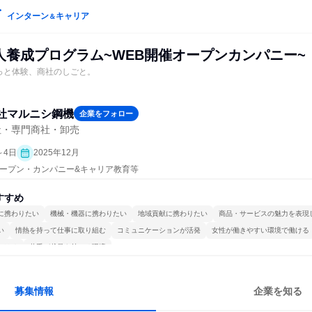
インターン
キャリア
＆
人養成プログラム~WEB開催オープンカンパニー~
っと体験、商社のしごと。
社マルニシ鋼機
企業をフォロー
社・専門商社・卸売
～4日
2025年12月
| オープン・カンパニー&キャリア教育等
すすめ
に携わりたい
機械・機器に携わりたい
地域貢献に携わりたい
商品・サービスの魅力を表現
い
情熱を持って仕事に取り組む
コミュニケーションが活発
女性が働きやすい環境で働ける
かける
若手が裁量を持てる環境
募集情報
企業を知る