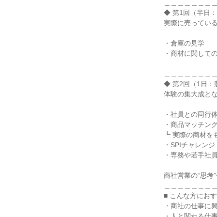
＿＿＿＿＿＿＿
◆ 第1回（半日
実際に売ってい
・倉庫の見学
・商材に関して
＿＿＿＿＿＿＿
◆ 第2回（1日
体験の集大成とな
・社員との同⾏
・商品マッチン
┗ 実際の商材を
・SPIチャレン
・専務や若手社
商社営業の“思考
＿＿＿＿＿＿＿
■ こんな方にお
・商社の仕事に
・人と関わる仕