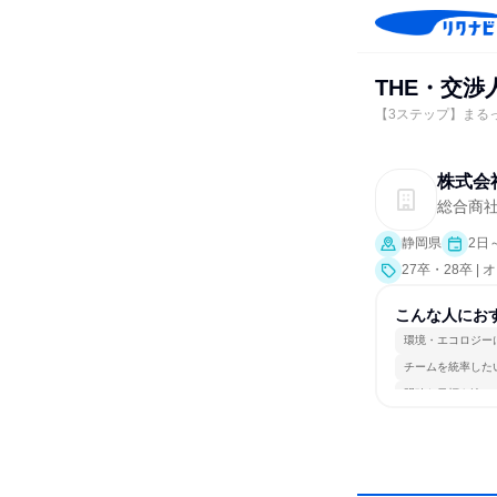
THE・交渉
【3ステップ】まる
株式会
総合商
静岡県
2日
27卒・28卒 
こんな人にお
環境・エコロジー
チームを統率した
明確な目標を追い