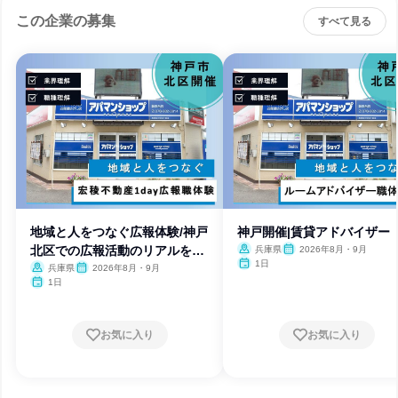
この企業の募集
すべて見る
地域と人をつなぐ広報体験/神戸
神戸開催|賃貸アドバイザー
北区での広報活動のリアルを学
兵庫県
2026年8月・9月
1日
ぶ
兵庫県
2026年8月・9月
1日
お気に入り
お気に入り