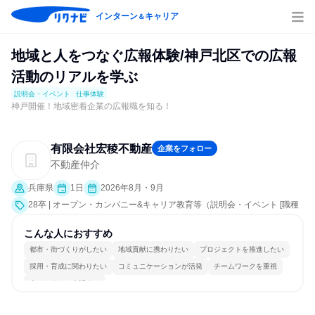
インターン
キャリア
＆
地域と人をつなぐ広報体験/神戸北区での広報
活動のリアルを学ぶ
説明会・イベント
仕事体験
神戸開催！地域密着企業の広報職を知る！
有限会社宏稜不動産
企業をフォロー
不動産仲介
兵庫県
1日
2026年8月・9月
28卒 | オープン・カンパニー&キャリア教育等（説明会・イベント [職種
研究、職場見学会、社員交流会、会社説明会、業界研究]、仕事体験）
こんな人におすすめ
都市・街づくりがしたい
地域貢献に携わりたい
プロジェクトを推進したい
採用・育成に関わりたい
コミュニケーションが活発
チームワークを重視
人とたくさん会話する