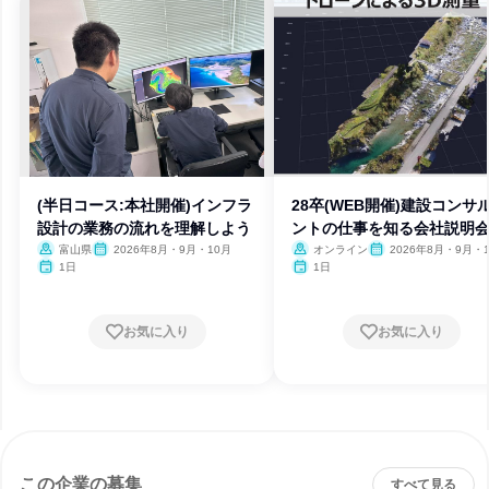
(半日コース:本社開催)インフラ
28卒(WEB開催)建設コンサ
設計の業務の流れを理解しよう
ントの仕事を知る会社説明
富山県
2026年8月・9月・10月
オンライン
2026年8月・9月・1
月・11月
1日
1日
お気に入り
お気に入り
この企業の募集
すべて見る