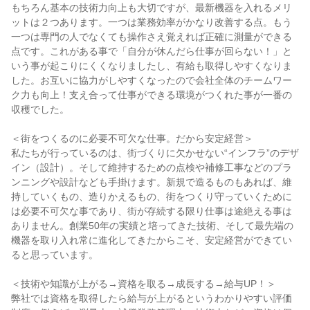
もちろん基本の技術力向上も大切ですが、最新機器を入れるメリ
ットは２つあります。一つは業務効率がかなり改善する点。もう
一つは専門の人でなくても操作さえ覚えれば正確に測量ができる
点です。これがある事で「自分が休んだら仕事が回らない！」と
いう事が起こりにくくなりましたし、有給も取得しやすくなりま
した。お互いに協力がしやすくなったので会社全体のチームワー
ク力も向上！支え合って仕事ができる環境がつくれた事が一番の
収穫でした。
＜街をつくるのに必要不可欠な仕事。だから安定経営＞
私たちが行っているのは、街づくりに欠かせない“インフラ”のデザ
イン（設計）。そして維持するための点検や補修工事などのプラ
ンニングや設計なども手掛けます。新規で造るものもあれば、維
持していくもの、造りかえるもの、街をつくり守っていくために
は必要不可欠な事であり、街が存続する限り仕事は途絶える事は
ありません。創業50年の実績と培ってきた技術、そして最先端の
機器を取り入れ常に進化してきたからこそ、安定経営ができてい
ると思っています。
＜技術や知識が上がる→資格を取る→成長する→給与UP！＞
弊社では資格を取得したら給与が上がるというわかりやすい評価