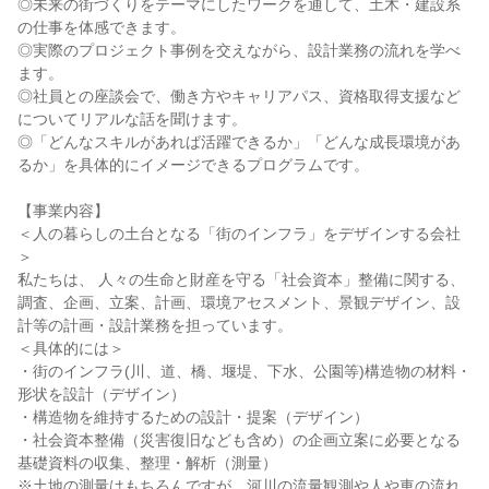
◎未来の街づくりをテーマにしたワークを通して、土木・建設系
の仕事を体感できます。
◎実際のプロジェクト事例を交えながら、設計業務の流れを学べ
ます。
◎社員との座談会で、働き方やキャリアパス、資格取得支援など
についてリアルな話を聞けます。
◎「どんなスキルがあれば活躍できるか」「どんな成長環境があ
るか」を具体的にイメージできるプログラムです。
【事業内容】
＜人の暮らしの土台となる「街のインフラ」をデザインする会社
＞
私たちは、 人々の生命と財産を守る「社会資本」整備に関する、
調査、企画、立案、計画、環境アセスメント、景観デザイン、設
計等の計画・設計業務を担っています。
＜具体的には＞
・街のインフラ(川、道、橋、堰堤、下水、公園等)構造物の材料・
形状を設計（デザイン）
・構造物を維持するための設計・提案（デザイン）
・社会資本整備（災害復旧なども含め）の企画立案に必要となる
基礎資料の収集、整理・解析（測量）
※土地の測量はもちろんですが、河川の流量観測や人や車の流れ