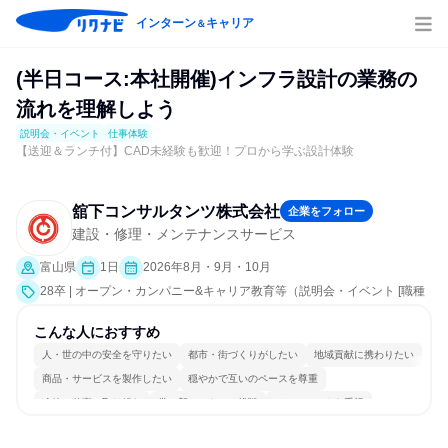
インターン
キャリア
＆
(半日コース:本社開催)インフラ設計の業務の
流れを理解しよう
説明会・イベント
仕事体験
【送迎＆ランチ付】CAD未経験も歓迎！プロから学ぶ設計体験
舘下コンサルタンツ株式会社
企業をフォロー
建設・修理・メンテナンスサービス
富山県
1日
2026年8月・9月・10月
28卒 | オープン・カンパニー&キャリア教育等（説明会・イベント [職種
研究、職場見学会、社員交流会、会社説明会、業界研究]、仕事体験）
こんな人におすすめ
人・世の中の安全を守りたい
都市・街づくりがしたい
地域貢献に携わりたい
商品・サービスを製作したい
穏やかで互いのペースを尊重
冷静に仕事に取り組む
常に新しいものに挑戦
チームワークを重視
長く同じ会社に居続けられる
一つの専門分野を極める