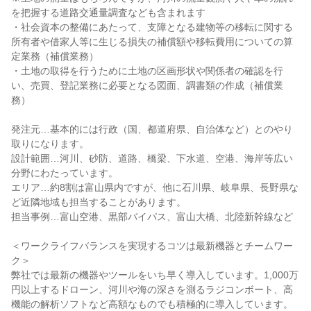
を把握する道路交通量調査なども含まれます
・社会資本の整備にあたって、支障となる建物等の移転に関する
所有者や借家人等に生じる損失の補償額や移転費用についての算
定業務（補償業務）
・土地の取得を行うために土地の区画形状や関係者の確認を行
い、売買、登記業務に必要となる図面、調書類の作成（補償業
務）
発注元…基本的には行政（国、都道府県、自治体など）とのやり
取りになります。
設計範囲…河川、砂防、道路、橋梁、下水道、空港、海岸等広い
分野にわたっています。
エリア…約8割は富山県内ですが、他に石川県、岐阜県、長野県な
ど近隣地域も担当することがあります。
担当事例…富山空港、黒部バイパス、富山大橋、北陸新幹線など
＜ワークライフバランスを実現するコツは最新機器とチームワー
ク＞
弊社では最新の機器やツールをいち早く導入しています。1,000万
円以上するドローン、河川や海の深さを測るラジコンボート、高
機能の解析ソフトなど高額なものでも積極的に導入しています。