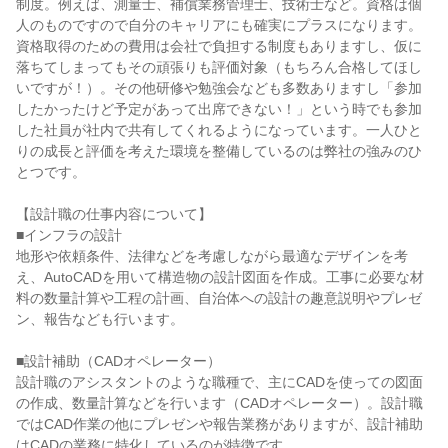
制度。例えば、測量士、補償業務管理士、技術士など。資格は個
人のものですので自分のキャリアにも確実にプラスになります。
資格取得のための費用は会社で負担する制度もありますし、仮に
落ちてしまってもその頑張りも評価対象（もちろん合格してほし
いですが！）。その他研修や勉強会なども多数ありますし「参加
したかったけど予定があって出席できない！」という時でも参加
した社員が社内で共有してくれるようになっています。一人ひと
りの成長と評価を考えた環境を整備しているのは弊社の強みのひ
とつです。
【設計職の仕事内容について】
■インフラの設計
地形や依頼条件、法律などを考慮しながら最適なデザインを考
え、AutoCADを用いて構造物の設計図面を作成。工事に必要な材
料の数量計算や工程の計画、自治体への設計の趣意説明やプレゼ
ン、報告なども行います。
■設計補助（CADオペレーター）
設計職のアシスタントのような職種で、主にCADを使っての図面
の作成、数量計算などを行います（CADオペレーター）。設計職
ではCAD作業の他にプレゼンや報告業務がありますが、設計補助
はCADの業務に特化しているのが特徴です。