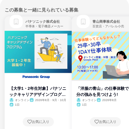
この募集と一緒に見られている募集
パナソニック株式会社
青山商事株式会社
半導体・電子機器メーカー
百貨店・アパレル小売
【大学1・2年生対象】パナソニ
「洋服の青山」の仕事体験で
ックキャリアデザインプログラ
分の強みを見つけよう!
ム
オンライン
2026年8月・9月・10月
オンライン
2026年8月
1日
1日
お気に入り
お気に入り