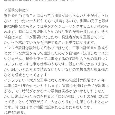
＜業務の特徴＞
案件を担当することになっても測量が終わらないと手が付けられ
ない。だいたい一人10件くらい担当するので、測量の完了と最終
的な納期なども考えて仕事をスケジューリングすることが求めら
れます。時には災害復旧のための設計案件が来たりします。その
場合はスピードが重要になるため、発注者が何を重視している
か、何を求めているかを理解することも重要になります。
インフラ設計は設計して終わりではなく、工事の計画書の作成や
どのような意図をもって設計したのかを自治体へ説明しなければ
いけません。税金を使って工事をするので説明のための資料つく
り、プレゼンする事も仕事のうちです。難しい事ではありません
が、細かいところまで詰めないといけないので想像力と根気強さ
なども必要となってきます。
インフラという大きな工事になりますので設計の段階で2～3年、
工事に2～3年かかったりもします。実際に手掛けたモノが出来上
がるまでに時間がかかるので最初は実感がないかもしれません
が、出来上がったものを見ると「自分が設計したものが街に役立
ってる」という実感が持て、大きなやりがいを感じられると思い
ます。時にはそれが地図に記されることにもなります。
現在4名体制。