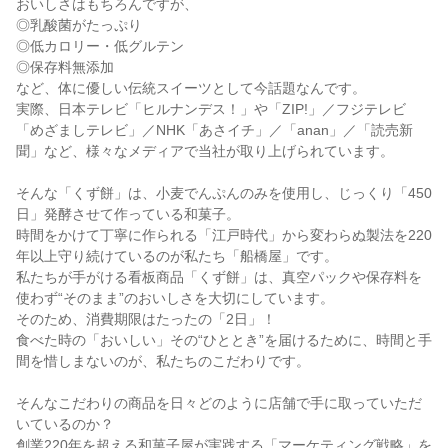
おいしさはもちろんですが、
◎乳酸菌がたっぷり
◎低カロリー・低グルテン
◎保存料無添加
など、体に優しい伝統スイーツとして今話題なんです。
実際、日本テレビ「ヒルナンデス！」や「ZIP!」／フジテレビ
「めざましテレビ」／NHK「あさイチ」／「anan」／「読売新
聞」など、様々なメディアで当社が取り上げられています。
そんな「くず餅」は、小麦でんぷんのみを使用し、じっくり「450
日」発酵させて作っている和菓子。
時間をかけて丁寧に作られる「江戸時代」から変わらぬ製法を220
年以上守り続けているのが私たち「船橋屋」です。
私たちが手がける看板商品「くず餅」は、真空パックや保存料を
使わず“そのまま”のおいしさを大切にしています。
そのため、消費期限はたったの「2日」！
食べた時の「おいしい」その“ひととき”を届けるために、時間と手
間を惜しまないのが、私たちのこだわりです。
そんなこだわりの商品を日々どのように店舗で手に取っていただ
いているのか？
創業220年を超える和菓子屋が実践する「マーケティング戦略」を