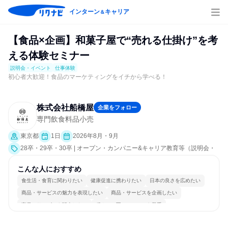
インターン
キャリア
＆
【食品×企画】和菓子屋で“売れる仕掛け”を考
える体験セミナー
説明会・イベント
仕事体験
初心者大歓迎！食品のマーケティングをイチから学べる！
株式会社船橋屋
企業をフォロー
専門飲食料品小売
東京都
1日
2026年8月・9月
28卒・29卒・30卒 | オープン・カンパニー&キャリア教育等（説明会・
イベント [職種研究、職場見学会、社員交流会、就活サポート、会社説明
会、業界研究]、仕事体験）
こんな人におすすめ
食生活・食育に関わりたい
健康促進に携わりたい
日本の良さを広めたい
商品・サービスの魅力を表現したい
商品・サービスを企画したい
商品・サービスを販売したい
穏やかで互いのペースを尊重
チームワークを重視
長く同じ会社に居続けられる
人とたくさん会話する