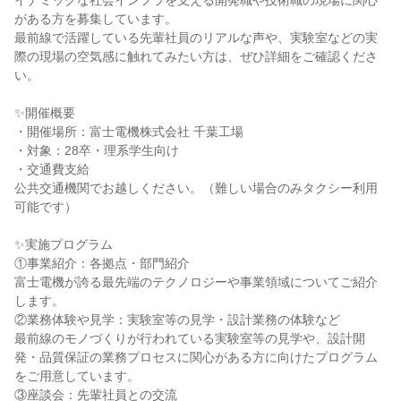
イナミックな社会インフラを支える開発職や技術職の現場に関心
がある方を募集しています。
最前線で活躍している先輩社員のリアルな声や、実験室などの実
際の現場の空気感に触れてみたい方は、ぜひ詳細をご確認くださ
い。
✨開催概要
・開催場所：富士電機株式会社 千葉工場
・対象：28卒・理系学生向け
・交通費支給
公共交通機関でお越しください。（難しい場合のみタクシー利用
可能です）
✨実施プログラム
①事業紹介：各拠点・部門紹介
富士電機が誇る最先端のテクノロジーや事業領域についてご紹介
します。
②業務体験や見学：実験室等の見学・設計業務の体験など
最前線のモノづくりが行われている実験室等の見学や、設計開
発・品質保証の業務プロセスに関心がある方に向けたプログラム
をご用意しています。
③座談会：先輩社員との交流