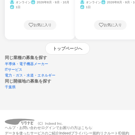
ム
オンライン
2026年8月・9月・10月
オンライン
2026年8月・9月・1
月・11月・12月
1日
1日
お気に入り
お気に入り
トップページへ
同じ業種の募集を探す
半導体・電子機器メーカー
ITサービス
電力・ガス・水道・エネルギー
同じ開催地の募集を探す
千葉県
エントリーするとプログラムの詳細案内を
ヘルプ・お問い合わせ
ログインでお困りの方はこちら
受け取れるようになります
データを使ったサービスのご紹介
Indeedプライバシー規約
リクルートID規約