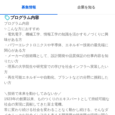
若手が裁量を持てる環境
募集情報
企業を知る
プログラム内容
プログラム内容
✨こんな方におすすめ
・電気電子、機械工学、情報工学の知識を活かすモノづくりに興
味がある方
・パワーエレクトロニクスや半導体、エネルギー技術の最先端に
関心がある方
・メーカーの技術職として、設計開発や品質保証の仕事内容を知
りたい方
・理系の大学院生や研究室での学びを社会インフラへ実装したい
方
・再生可能エネルギーや自動化、プラントなどの分野に挑戦した
い方
＼技術で未来を動かしてみないか／
1923年の創業以来、ものつくりのエキスパートとして持続可能な
社会の実現に貢献してきた富士電機。
常に変わり続ける社会を変わることなく動かし続ける、そんなダ