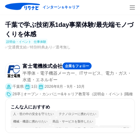
インターン
キャリア
＆
千葉で学ぶ技術系1day事業体験/最先端モノづ
くりを体感
説明会・イベント
仕事体験
✅交通費支給✅特別特典あり✅選考無し
富士電機株式会社
企業をフォロー
半導体・電子機器メーカー、ITサービス、電力・ガス・
水道・エネルギー
千葉県
1日
2026年8月・9月・10月
28卒 | オープン・カンパニー&キャリア教育等（説明会・イベント [職種
研究、職場見学会、社員交流会、会社説明会、業界研究]、仕事体験）
こんな人におすすめ
人・世の中の安全を守りたい
テクノロジーに携わりたい
機械・機器に携わりたい
商品・サービスを製作したい
プロジェクトを推進したい
情熱を持って仕事に取り組む
チームワークを重視
女性が働きやすい環境で働ける
一つの専門分野を極める