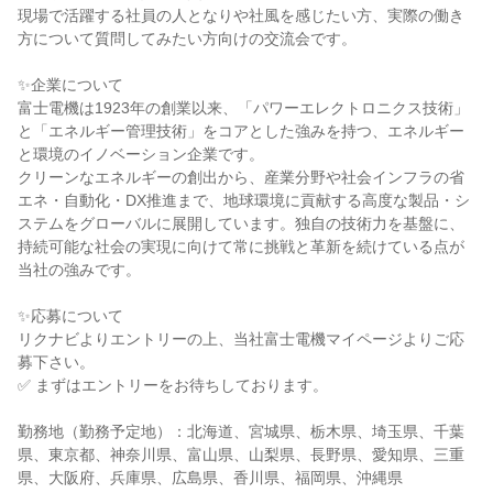
現場で活躍する社員の人となりや社風を感じたい方、実際の働き
方について質問してみたい方向けの交流会です。
✨企業について
富士電機は1923年の創業以来、「パワーエレクトロニクス技術」
と「エネルギー管理技術」をコアとした強みを持つ、エネルギー
と環境のイノベーション企業です。
クリーンなエネルギーの創出から、産業分野や社会インフラの省
エネ・自動化・DX推進まで、地球環境に貢献する高度な製品・シ
ステムをグローバルに展開しています。独自の技術力を基盤に、
持続可能な社会の実現に向けて常に挑戦と革新を続けている点が
当社の強みです。
✨応募について
リクナビよりエントリーの上、当社富士電機マイページよりご応
募下さい。
✅ まずはエントリーをお待ちしております。
勤務地（勤務予定地）：北海道、宮城県、栃木県、埼玉県、千葉
県、東京都、神奈川県、富山県、山梨県、長野県、愛知県、三重
県、大阪府、兵庫県、広島県、香川県、福岡県、沖縄県