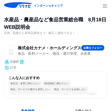
インターン
キャリア
＆
水産品・農産品など食品営業総合職 8月18日
WEB説明会
企画・提案から新商品開発まで、幅広く挑戦できる！
株式会社カナメ・ホールディングス
企業をフォロー
食品・飲料メーカー、物流・運行管理、水産業
京都府
27卒
こんな人におすすめ
食生活・食育に関わりたい
地域貢献に携わりたい
商品・サービスの魅力を表現したい
商品・サービスを企画したい
分析・リサーチしたい
コミュニケーションが活発
チームワークを重視
多様な職種の人と関われる
若手が裁量を持てる環境
人とたくさん会話する