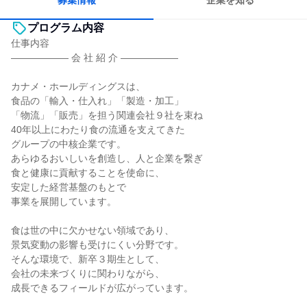
募集情報
企業を知る
プログラム内容
仕事内容
―――――― 会 社 紹 介 ――――――
カナメ・ホールディングスは、
食品の「輸入・仕入れ」「製造・加工」
「物流」「販売」を担う関連会社９社を束ね
40年以上にわたり食の流通を支えてきた
グループの中核企業です。
あらゆるおいしいを創造し、人と企業を繋ぎ
食と健康に貢献することを使命に、
安定した経営基盤のもとで
事業を展開しています。
食は世の中に欠かせない領域であり、
景気変動の影響も受けにくい分野です。
そんな環境で、新卒３期生として、
会社の未来づくりに関わりながら、
成長できるフィールドが広がっています。