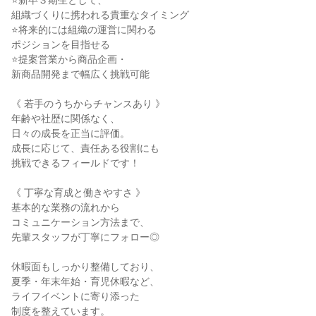
⭐新卒３期生として、
組織づくりに携われる貴重なタイミング
⭐将来的には組織の運営に関わる
ポジションを目指せる
⭐提案営業から商品企画・
新商品開発まで幅広く挑戦可能
《 若手のうちからチャンスあり 》
年齢や社歴に関係なく、
日々の成長を正当に評価。
成長に応じて、責任ある役割にも
挑戦できるフィールドです！
《 丁寧な育成と働きやすさ 》
基本的な業務の流れから
コミュニケーション方法まで、
先輩スタッフが丁寧にフォロー◎
休暇面もしっかり整備しており、
夏季・年末年始・育児休暇など、
ライフイベントに寄り添った
制度を整えています。