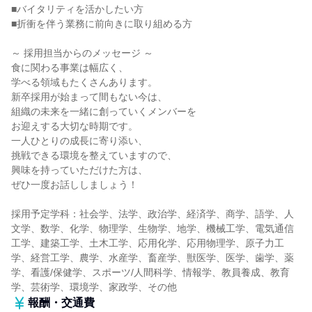
■バイタリティを活かしたい方
■折衝を伴う業務に前向きに取り組める方
～ 採用担当からのメッセージ ～
食に関わる事業は幅広く、
学べる領域もたくさんあります。
新卒採用が始まって間もない今は、
組織の未来を一緒に創っていくメンバーを
お迎えする大切な時期です。
一人ひとりの成長に寄り添い、
挑戦できる環境を整えていますので、
興味を持っていただけた方は、
ぜひ一度お話ししましょう！
採用予定学科：社会学、法学、政治学、経済学、商学、語学、人
文学、数学、化学、物理学、生物学、地学、機械工学、電気通信
工学、建築工学、土木工学、応用化学、応用物理学、原子力工
学、経営工学、農学、水産学、畜産学、獣医学、医学、歯学、薬
学、看護/保健学、スポーツ/人間科学、情報学、教員養成、教育
学、芸術学、環境学、家政学、その他
報酬・交通費