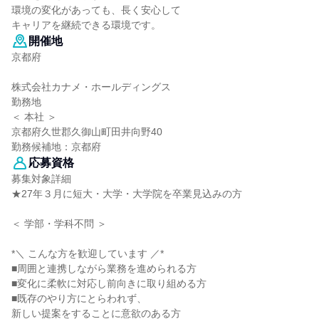
環境の変化があっても、長く安心して
キャリアを継続できる環境です。
開催地
京都府
株式会社カナメ・ホールディングス
勤務地
＜ 本社 ＞
京都府久世郡久御山町田井向野40
勤務候補地：京都府
応募資格
募集対象詳細
★27年３月に短大・大学・大学院を卒業見込みの方
＜ 学部・学科不問 ＞
*＼ こんな方を歓迎しています ／*
■周囲と連携しながら業務を進められる方
■変化に柔軟に対応し前向きに取り組める方
■既存のやり方にとらわれず、
新しい提案をすることに意欲のある方