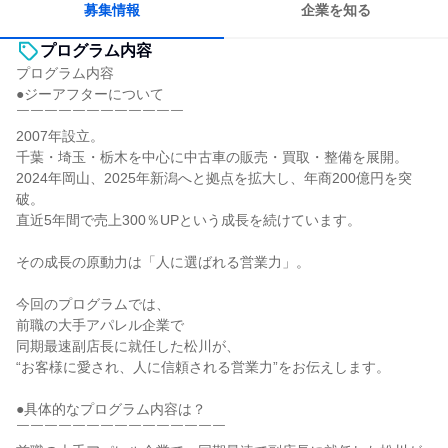
募集情報
企業を知る
プログラム内容
プログラム内容
●ジーアフターについて
￣￣￣￣￣￣￣￣￣￣￣￣
2007年設立。
千葉・埼玉・栃木を中心に中古車の販売・買取・整備を展開。
2024年岡山、2025年新潟へと拠点を拡大し、年商200億円を突
破。
直近5年間で売上300％UPという成長を続けています。
その成長の原動力は「人に選ばれる営業力」。
今回のプログラムでは、
前職の大手アパレル企業で
同期最速副店長に就任した松川が、
“お客様に愛され、人に信頼される営業力”をお伝えします。
●具体的なプログラム内容は？
￣￣￣￣￣￣￣￣￣￣￣￣￣￣￣