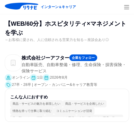
インターン
キャリア
＆
【WEB/60分】ホスピタリティ×マネジメント
を学ぶ
～お客様に愛され、人に信頼される営業力を知る～座談会あり◎
株式会社ジーアフター
企業をフォロー
自動車販売、自動車整備・修理、生命保険・損害保険・
保険サービス
オンライン
1日
2026年8月
27卒・28卒 | オープン・カンパニー&キャリア教育等
こんな人におすすめ
商品・サービスの魅力を表現したい
商品・サービスを企画したい
情熱を持って仕事に取り組む
コミュニケーションが活発
常に新しいものに挑戦
チームワークを重視
女性が働きやすい環境で働ける
長く同じ会社に居続けられる
明確な目標を追いかける
人とたくさん会話する