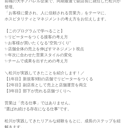
前職の大手アパレル企業で、同期最速で副店長に就任した松川が
登壇。
「お客様に愛され、人に信頼される営業力」をテーマに、
ホスピタリティとマネジメントの考え方をお伝えします。
【このプログラムで学べること】
✨リピーターをつくる接客の考え方
✨お客様が買いたくなる“空気づくり”
✨店舗全体の売上を伸ばすマネジメント視点
✨年次に合わせた営業スタイルの変化
✨チームで成果を出すための考え方
＼松川が実践してきたことを紹介します！／
【1年目】新規客9割の店舗でリピーターをつくる
【2年目】副店長として売上と店舗運営を両立
【3年目】部下が売れる店舗づくりへ
営業は「売る仕事」ではありません。
“選ばれ続ける存在になる仕事”です。
松川が実践してきたリアルな経験をもとに、成長のステップを紐
解きます。