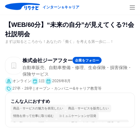
インターン
キャリア
＆
【WEB/60分】“未来の自分”が見えてくる?!会
社説明会
まずは知るところから！あなたの「働く」を考える第一歩に…！
株式会社ジーアフター
企業をフォロー
自動車販売、自動車整備・修理、生命保険・損害保険・
保険サービス
オンライン
1日
2026年8月
27卒・28卒 | オープン・カンパニー&キャリア教育等
こんな人におすすめ
商品・サービスの魅力を表現したい
商品・サービスを販売したい
情熱を持って仕事に取り組む
コミュニケーションが活発
常に新しいものに挑戦
チームワークを重視
女性が働きやすい環境で働ける
長く同じ会社に居続けられる
明確な目標を追いかける
人とたくさん会話する