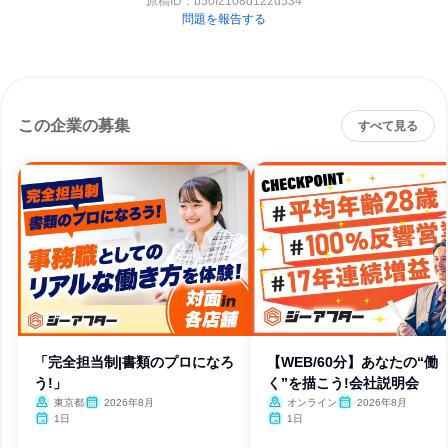
原稿ID：
b50f2108d122d534
問題を報告する
この企業の募集
すべて見る
「完全担当制|書類のプロになろ
【WEB/60分】あなたの“働
う!」
く”を描こう!会社説明会
東京都
2026年8月
オンライン
2026年8月
1日
1日