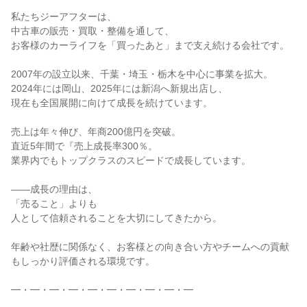
私たちジーアフターは、
中古車の販売・買取・整備を通して、
お客様のカーライフを「買ったあと」まで支え続ける会社です。
2007年の設立以来、千葉・埼玉・栃木を中心に事業を拡大。
2024年には岡山、2025年には新潟へ新規出店し、
現在も全国展開に向けて成長を続けています。
売上は年々伸び、年商200億円を突破。
直近5年間で『売上成長率300％。
業界内でもトップクラスのスピードで成長しています。
――成長の理由は、
「売ること」よりも
人として信頼されることを大切にしてきたから。
年齢や社歴に関係なく、お客様との向き合い方やチームへの貢献
もしっかり評価される環境です。
━・━・━・━・━・━・━・━・━・━