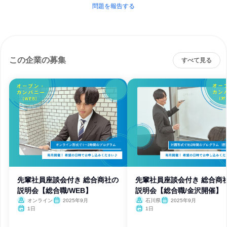
問題を報告する
この企業の募集
すべて見る
先輩社員座談会付き 総合商社の
先輩社員座談会付き 総合商
説明会【総合職/WEB】
説明会【総合職/金沢開催】
オンライン
2025年9月
石川県
2025年9月
1日
1日