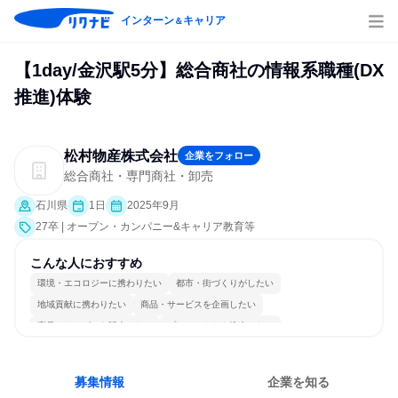
インターン
キャリア
＆
【1day/金沢駅5分】総合商社の情報系職種(DX
推進)体験
松村物産株式会社
企業をフォロー
総合商社・専門商社・卸売
石川県
1日
2025年9月
27卒 | オープン・カンパニー&キャリア教育等
こんな人におすすめ
環境・エコロジーに携わりたい
都市・街づくりがしたい
地域貢献に携わりたい
商品・サービスを企画したい
商品・サービスを販売したい
プロジェクトを推進したい
コミュニケーションが活発
常に新しいものに挑戦
長く同じ会社に居続けられる
多様な職種の人と関われる
募集情報
企業を知る