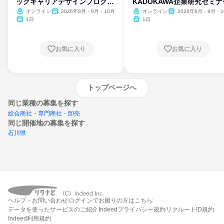
ックキャリアデザインプログラ
KADOKAWA企業研究セミナ
ム
オンライン
2026年8月・9月・10月
オンライン
2026年8月・9月・1
月・11月・12月
1日
1日
お気に入り
お気に入り
トップページへ
同じ業種の募集を探す
総合商社・専門商社・卸売
同じ開催地の募集を探す
石川県
エントリーするとプログラムの詳細案内を
受け取れるようになります
ヘルプ・お問い合わせ
ログインでお困りの方はこちら
締切：なし
データを使ったサービスのご紹介
Indeedプライバシー規約
リクルートID規約
エントリー画面へ
Indeed利用規約