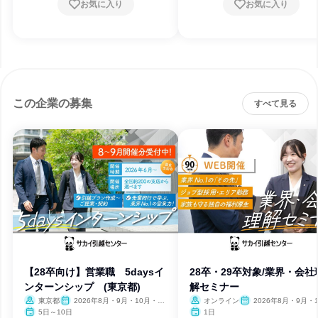
お気に入り
お気に入り
この企業の募集
すべて見る
【28卒向け】営業職 5daysイ
28卒・29卒対象/業界・会社
ンターンシップ (東京都)
解セミナー
東京都
2026年8月・9月・10月・11
オンライン
2026年8月・9月・1
月・12月
月・11月・12月
5日～10日
1日