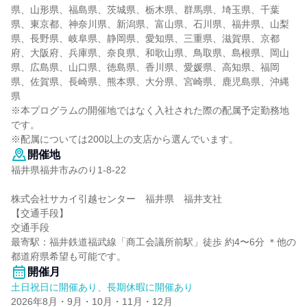
県、山形県、福島県、茨城県、栃木県、群馬県、埼玉県、千葉
県、東京都、神奈川県、新潟県、富山県、石川県、福井県、山梨
県、長野県、岐阜県、静岡県、愛知県、三重県、滋賀県、京都
府、大阪府、兵庫県、奈良県、和歌山県、鳥取県、島根県、岡山
県、広島県、山口県、徳島県、香川県、愛媛県、高知県、福岡
県、佐賀県、長崎県、熊本県、大分県、宮崎県、鹿児島県、沖縄
県
※本プログラムの開催地ではなく入社された際の配属予定勤務地
です。
※配属については200以上の支店から選んでいます。
開催地
福井県福井市みのり1-8-22
株式会社サカイ引越センター 福井県 福井支社
【交通手段】
交通手段
最寄駅：福井鉄道福武線「商工会議所前駅」徒歩 約4〜6分 ＊他の
都道府県希望も可能です。
開催月
土日祝日に開催あり、長期休暇に開催あり
2026年8月・9月・10月・11月・12月