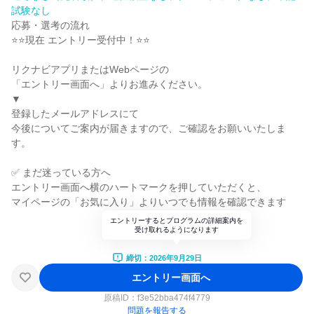
試験なし
応募・選考の流れ
⭐⭐現在 エントリー受付中！⭐⭐
リクナビアプリまたはWebページの
「エントリー画面へ」よりお進みください。
▼
登録したメールアドレスにて
今後についてご案内が届きますので、ご確認をお願いいたしま
す。
✅ まだ迷っている方へ
エントリー画面へ横のハートマークを押していただくと、
マイページの「お気に入り」よりいつでも情報を確認できます
エントリーするとプログラムの詳細案内を
受け取れるようになります
締切：2026年9月29日
エントリー画面へ
原稿ID：
f3e52bba474f4779
問題を報告する