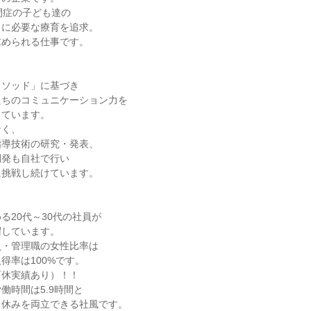
閉症の子ども達の
当に必要な療育を追求。
求められる仕事です。
メソッド」に基づき
たちのコミュニケーション力を
っています。
なく、
指導技術の研究・発表、
開発も自社で行い
に挑戦し続けています。
る20代～30代の社員が
躍しています。
員・管理職の女性比率は
得率は100%です。
育休実績あり）！！
働時間は5.9時間と
と休みを両立できる社風です。