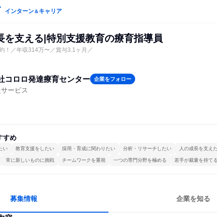
インターン
キャリア
＆
長を支える|特別支援教育の療育指導員
！／年収314万〜／賞与3.1ヶ月／
社コロロ発達療育センター
企業をフォロー
援サービス
すすめ
たい
教育支援をしたい
採用・育成に関わりたい
分析・リサーチしたい
人の成長を支え
常に新しいものに挑戦
チームワークを重視
一つの専門分野を極める
若手が裁量を持て
募集情報
企業を知る