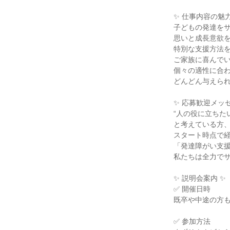
✨ 仕事内容の魅力
子どもの発達を
思いと成長意欲
特別な支援方法
ご家族に喜んで
個々の適性に合
どんどん与えら
✨ 応募歓迎メッセ
“人の役に立ちた
と考えている方
スタート時点で
「発達障がい支
私たちは全力で
✨ 説明会案内 ✨
✅ 開催日時
既卒や中途の方
✅ 参加方法