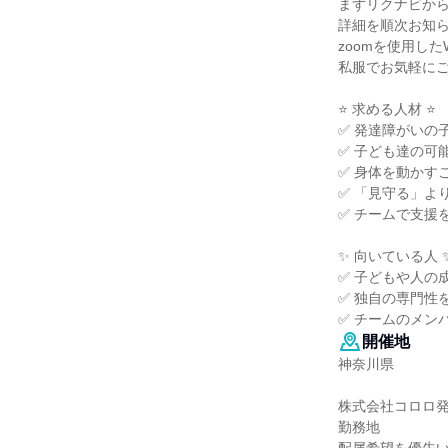
まずリクナビか
詳細を順次お知
zoomを使用した
私服でお気軽に
⭐ 求める人材 ⭐
✅ 発達障がいの
✅ 子ども達の可
✅ 身体を動かす
✅ 「見守る」よ
✅ チームで支援
✨ 向いている人 
✅ 子どもや人の
✅ 独自の専門性
✅ チームのメン
開催地
神奈川県
株式会社コロロ
勤務地