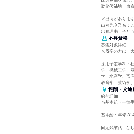
配属希望を優先
勤務候補地：東
※出向がありま
出向先企業名：
出向理由：子ど
応募資格
募集対象詳細
※既卒の方は、大
採用予定学科：
学、機械工学、
学、水産学、畜産
教育学、芸術学
報酬・交通
給与詳細
※基本給・一律
基本給：年俸 314
固定残業代：な