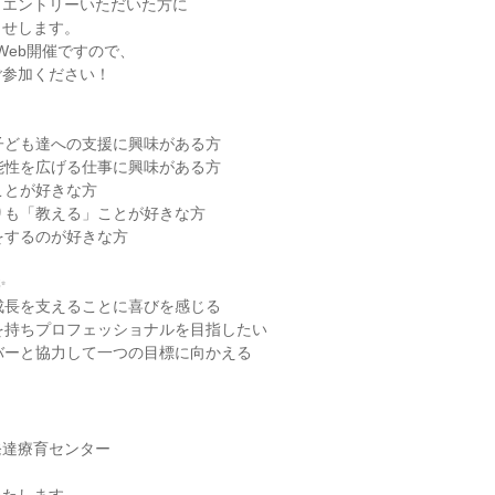
らエントリーいただいた方に
らせします。
Web開催ですので、
ご参加ください！
子ども達への支援に興味がある方
能性を広げる仕事に興味がある方
ことが好きな方
りも「教える」ことが好きな方
をするのが好きな方
✨
成長を支えることに喜びを感じる
を持ちプロフェッショナルを目指したい
バーと協力して一つの目標に向かえる
発達療育センター