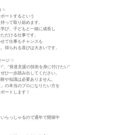
 ✨
サポートするという
を持って取り組めます。
を学び、子どもと一緒に成長し
いただける仕事です。
わせて仕事もチャンスも
れ、得られる喜びは大きいです。
ージ ✨
い”、“発達支援の技術を身に付けたい”
、ぜひ一歩踏み出してください。
経験や知識は必要ありません。
援」の本当のプロになりたい方を
サポートします！
もいらっしゃるので通年で開催中