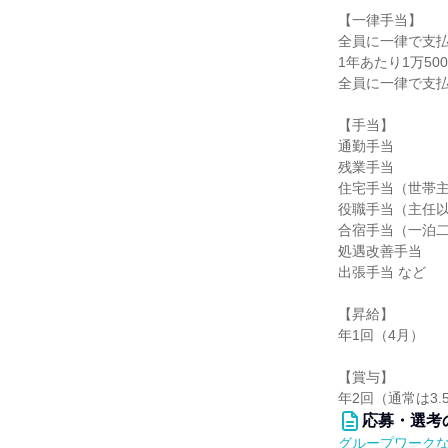
【一律手当】
全員に一律で支
1年あたり1万500
全員に一律で支
【手当】
通勤手当
残業手当
住宅手当（世帯主に
役職手当（主任以上
合宿手当（一泊二日
処遇改善手当
出張手当 など
【昇給】
年1回（4月）
【賞与】
年2回（通常は3.5
応募・選考
グループワーク