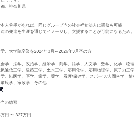
いたします。
京都、神奈川県
す
ご本人希望があれば、同じグループ内の社会福祉法人に研修も可能
も達の発達を生涯を通じてイメージし、支援することが可能になるため
学、大学院卒業を2024年3月～2026年3月卒の方
社会学、法学、政治学、経済学、商学、語学、人文学、数学、化学、物
電気通信工学、建築工学、土木工学、応用化学、応用物理学、原子力工
学、獣医学、医学、歯学、薬学、看護/保健学、スポーツ/人間科学、情
、環境学、家政学、その他
費
手当の総額
万円 〜 327万円
し