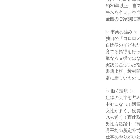
約30年以上、自
将来を考え、本
全国のご家族に
✨ 事業の強み ✨
独自の「コロロ
自閉症の子ども
育てる指導を行
単なる支援では
実践に基づいた
書籍出版、教材
常に新しいもの
✨ 働く環境 ✨
組織の大半を占め
中心になって活
女性が多く、役
70%近く！育休取
男性も活躍中（
月平均の所定外労
仕事のやりがい