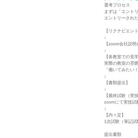
選考プロセス
まずは「エント
エントリーされ
【リクナビエン
↓
【zoom会社説明
↓
【各教室での見
実際の教室の雰
「働いてみたい
↓
【書類提出】
↓
【最終試験（実
zoomにて実技
↓
【内々定】
1次試験（筆記
提出書類