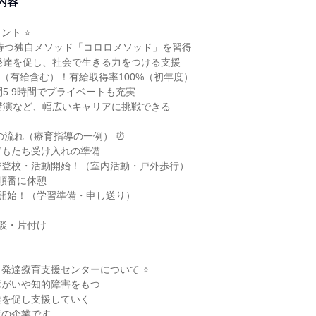
内容
ント ⭐
を持つ独自メソッド「コロロメソッド」を習得
発達を促し、社会で生きる力をつける支援
5日（有給含む）！有給取得率100%（初年度）
間5.9時間でプライベートも充実
講演など、幅広いキャリアに挑戦できる
の流れ（療育指導の一例） ⏰
子どもたち受け入れの準備
達が登校・活動開始！（室内活動・戸外歩行）
フ順番に休憩
活動開始！（学習準備・申し送り）
面談・片付け
ロ発達療育支援センターについて ⭐
障がいや知的障害をもつ
達を促し支援していく
育の企業です。