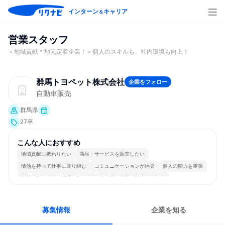
インターン
キャリア
＆
営業スタッフ
＜地域貢献＊地元定着企業！＞個人のスキルも、社内環境も向上！
群馬トヨペット株式会社
企業をフォロー
自動車販売
群馬県
27卒
こんな人におすすめ
地域貢献に携わりたい
商品・サービスを販売したい
情熱を持って仕事に取り組む
コミュニケーションが活発
個人の能力を重視
女性が働きやすい環境で働ける
長く同じ会社に居続けられる
明確な目標を追いかける
一つの専門分野を極める
人とたくさん会話する
募集情報
企業を知る