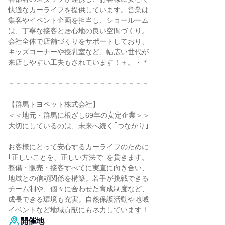
快適なカーライフを提供しています。営業は
集客やイベント企画を担当し、ショールーム
は、丁寧な接客と居心地の良い空間づくり。
会社全体で店舗づくりをサポートしており、
キッズコーナーや授乳室など、幅広い世代が
来店しやすい工夫もされています！＋。・＊
－－－－－－－－－－－－－－－－－－－－
【群馬トヨペット株式会社】
＜＜地元・群馬に根ざし69年の安定企業＞＞
大切にしているのは、未来へ続く｢つながり｣
￣￣￣￣￣￣￣￣￣￣￣￣￣￣￣￣￣￣￣￣
お客様にとって安心するカーライフのために
｢正しいことを、正しい方法で｣を貫きます。
整備・販売・接客すべてに実直に向き合い、
地域との信頼関係を構築。若手が挑戦できる
チーム制や、個々に合わせた育成制度など、
成長できる環境も充実。自然保護活動や地域
イベントなど地域貢献にも尽力しています！
開催地