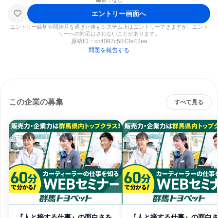
締切：なし
エントリー画面へ
エントリー締切や開始月を過ぎた後もシステム上はエントリーできますが、エント
リーへの対応はされないことがあります。
原稿ID：
cc4097c5843e42ee
問題を報告する
この企業の募集
すべて見る
『人と接する仕事』の面白さを
『人と接する仕事』の面白