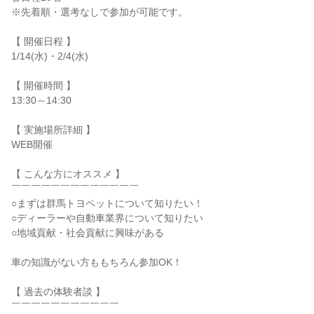
※先着順・選考なしで参加が可能です。
【 開催日程 】
1/14(水)・2/4(水)
【 開催時間 】
13:30～14:30
【 実施場所詳細 】
WEB開催
【 こんな方にオススメ 】
￣￣￣￣￣￣￣￣￣￣￣￣￣
○まずは群馬トヨペットについて知りたい！
○ディーラーや自動車業界について知りたい
○地域貢献・社会貢献に興味がある
車の知識がない方ももちろん参加OK！
【 過去の体験者談 】
￣￣￣￣￣￣￣￣￣￣￣