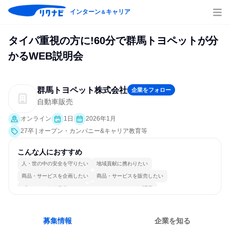
インターン
キャリア
＆
タイパ重視の方に!60分で群馬トヨペットが分
かるWEB説明会
群馬トヨペット株式会社
企業をフォロー
自動車販売
オンライン
1日
2026年1月
27卒 | オープン・カンパニー&キャリア教育等
こんな人におすすめ
人・世の中の安全を守りたい
地域貢献に携わりたい
商品・サービスを企画したい
商品・サービスを販売したい
プロジェクトを推進したい
コミュニケーションが活発
女性が働きやすい環境で働ける
長く同じ会社に居続けられる
自分の好きな場所で働ける
人とたくさん会話する
募集情報
企業を知る