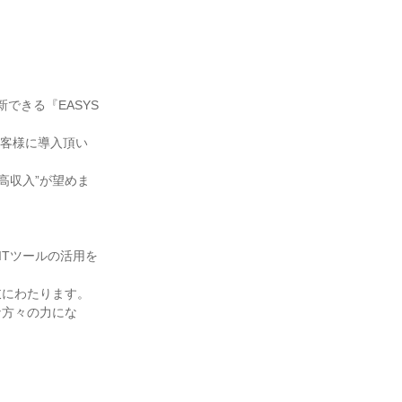
できる『EASYS
お客様に導入頂い
高収入”が望めま
ITツールの活用を
岐にわたります。
な方々の力にな