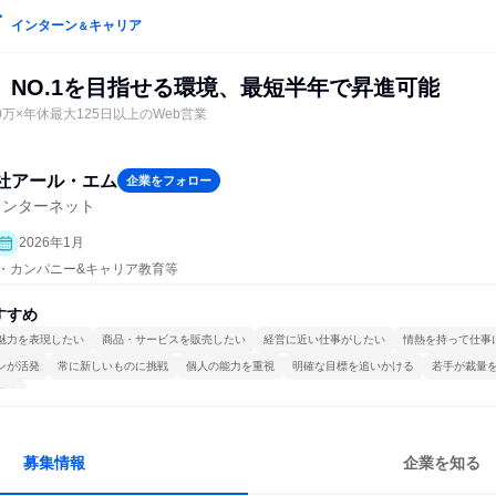
インターン
キャリア
＆
】NO.1を目指せる環境、最短半年で昇進可能
0万×年休最大125日以上のWeb営業
社アール・エム
企業をフォロー
インターネット
2026年1月
プン・カンパニー&キャリア教育等
すすめ
魅力を表現したい
商品・サービスを販売したい
経営に近い仕事がしたい
情熱を持って仕事
ンが活発
常に新しいものに挑戦
個人の能力を重視
明確な目標を追いかける
若手が裁量
する
募集情報
企業を知る