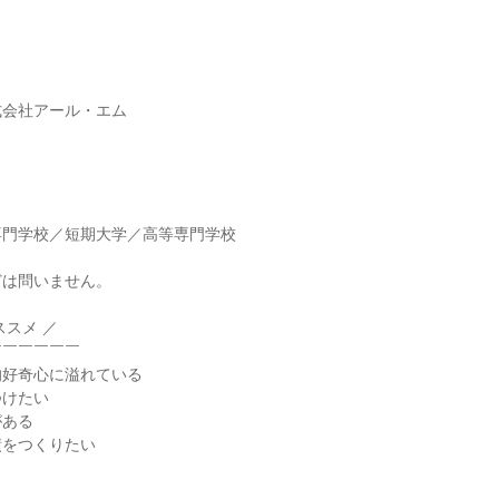
式会社アール・エム
専門学校／短期大学／高等専門学校
どは問いません。
ススメ ／
￣￣￣￣￣￣
的好奇心に溢れている
つけたい
がある
績をつくりたい