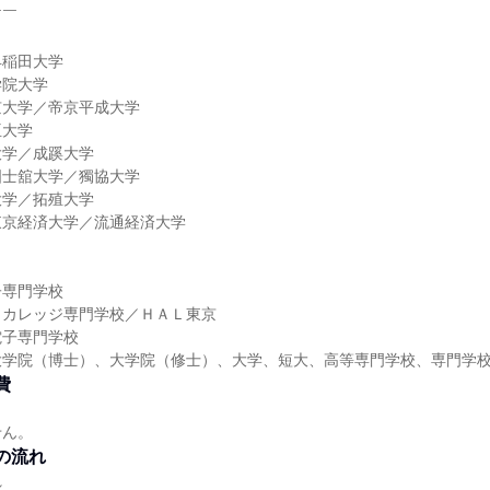
￣￣
早稲田大学
学院大学
京大学／帝京平成大学
亜大学
大学／成蹊大学
国士舘大学／獨協大学
大学／拓殖大学
東京経済大学／流通経済大学
子専門学校
クカレッジ専門学校／ＨＡＬ東京
電子専門学校
大学院（博士）、大学院（修士）、大学、短大、高等専門学校、専門学
費
せん。
の流れ
れ