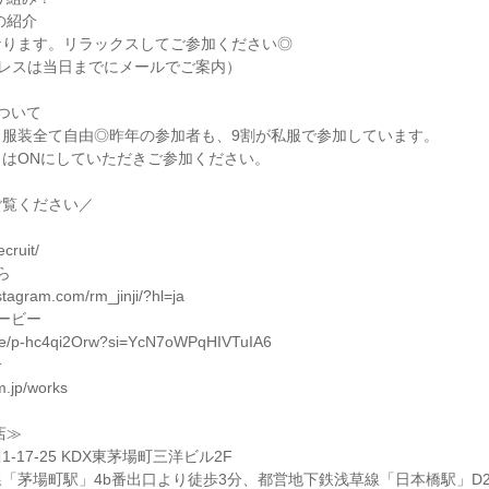
の紹介
なります。リラックスしてご参加ください◎
ドレスは当日までにメールでご案内）
ついて
、服装全て自由◎昨年の参加者も、9割が私服で参加しています。
はONにしていただきご参加ください。
ご覧ください／
ら
ecruit/
ら
stagram.com/rm_jinji/?hl=ja
ービー
.be/p-hc4qi2Orw?si=YcN7oWPqHIVTuIA6
介
m.jp/works
店≫
-17-25 KDX東茅場町三洋ビル2F
「茅場町駅」4b番出口より徒歩3分、都営地下鉄浅草線「日本橋駅」D2