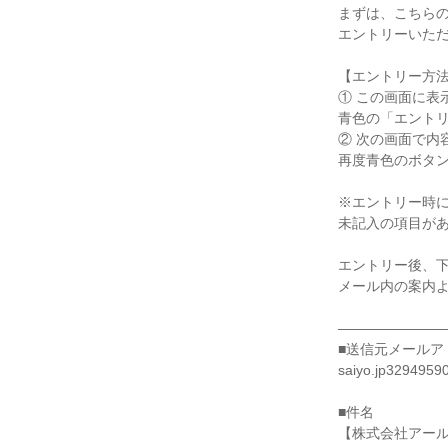
まずは、こちら
エントリーいた
【エントリー方
① この画面に表
青色の「エント
② 次の画面で内
再度青色のボタ
※エントリー時
未記入の項目が
エントリー後、
メール内の案内
―――――――
■送信元メールア
saiyo.jp3294959
■件名
【株式会社アー