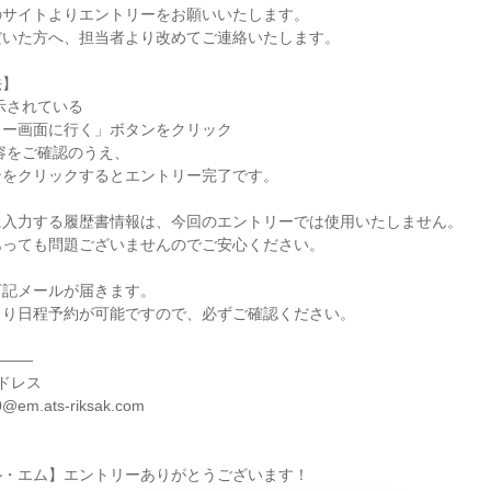
のサイトよりエントリーをお願いいたします。
だいた方へ、担当者より改めてご連絡いたします。
法】
示されている
リー画面に行く」ボタンをクリック
容をご確認のうえ、
ンをクリックするとエントリー完了です。
に入力する履歴書情報は、今回のエントリーでは使用いたしません。
あっても問題ございませんのでご安心ください。
下記メールが届きます。
より日程予約が可能ですので、必ずご確認ください。
―――
ドレス
0@em.ats-riksak.com
ル・エム】エントリーありがとうございます！