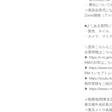
・ 弊社について
⇒座談会形式に
Zoom開催（ア
■よくある質問に
・髪色、ネイル
・カメラ、マイク
＼是非こちらも
企業情報はこち
▶ https://r-m.jp/r
RMの日常はこち
▶ https://www.in
RMコンセプトム
▶ https://youtu
制作実績をご紹
▶ https://www.r-
≪勤務地/関東支
東京都中央区新川1
⇒東京メトロ各線