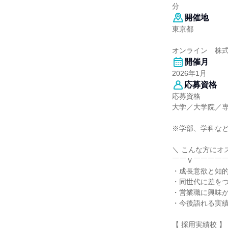
分
開催地
東京都
オンライン 株
開催月
2026年1月
応募資格
応募資格
大学／大学院／
※学部、学科な
＼ こんな方にオ
￣￣Ｖ￣￣￣￣
・成長意欲と知
・同世代に差を
・営業職に興味
・今後語れる実
【 採用実績校 】