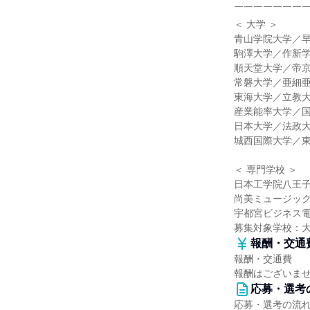
￣￣￣￣￣￣￣
＜ 大学 ＞
青山学院大学／
駒澤大学／作新
順天堂大学／帝
常磐大学／亜細
東海大学／立教
産業能率大学／
日本大学／法政
城西国際大学／
＜ 専門学校 ＞
日本工学院八王
尚美ミュージッ
宇都宮ビジネス
募集対象学校：
報酬・交通
報酬・交通費
報酬はございま
応募・選考
応募・選考の流