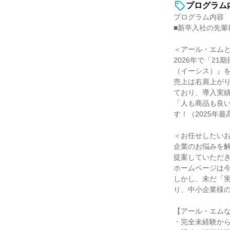
プログラム
プログラム内容
■新卒入社の先輩
＜アール・エム
2026年で「2
（イーシス）』を
売上は右肩上がり
ており、導入実績
「人も商品も良い
す！（2025年最
＜お任せしたい
企業のお悩みを解
提案していただ
ホームページは
しかし、未だ「
り、中小企業様
【アール・エムな
・完全未経験から