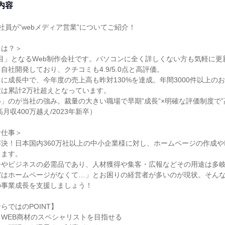
内容
社員が”webメディア営業”についてご紹介！
とは？＞
1期目」となるWeb制作会社です。パソコンに全く詳しくない方も気軽に更新
自社開発しており、クチコミも4.9/5.0点と高評価。
に成長中で、今年度の売上高も昨対130%を達成。年間3000件以上の
は累計2万社超えとなっています。
」のが当社の強み。裁量の大きい職場で早期”成長”×明確な評価制度で”
高月収400万越え/2023年新卒）
お仕事＞
決！日本国内360万社以上の中小企業様に対し、ホームページの作成や
きます。
今やビジネスの必需品であり、人材獲得や集客・広報などその用途は多
実はホームページがなくて…」とお困りの経営者が多いのが現状。そん
の事業成長を支援しましょう！
らではのPOINT】
WEB商材のスペシャリストを目指せる