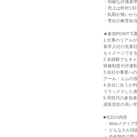
・明確な評価基
・売上は昨対13
・転勤が無いか
・専任の教育担当
★参加POINT“5選
1.仕事のリアル
新卒入社の先輩社
もイメージでき
2.未経験でもキ
研修制度や評価
3.会社や事業へ
アール・エムの
4.自分に合うか
リラックスした
5.同世代の参加
成長意欲の高い
■当日の内容
・ Webメディ
・ どんな人が活
・ 会社独自の取