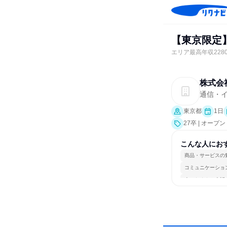
【東京限定
エリア最高年収228
株式会
通信・
東京都
1日
27卒 | オー
こんな人にお
商品・サービスの
コミュニケーショ
人とたくさん会話