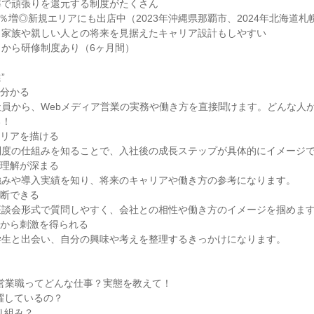
準で頑張りを還元する制度がたくさん
0％増◎新規エリアにも出店中（2023年沖縄県那覇市、2024年北海道札
ら家族や親しい人との将来を見据えたキャリア設計もしやすい
から研修制度あり（6ヶ月間）
”
が分かる
員から、Webメディア営業の実務や働き方を直接聞けます。どんな人
る！
ャリアを描ける
制度の仕組みを知ることで、入社後の成長ステップが具体的にイメージ
の理解が深まる
強みや導入実績を知り、将来のキャリアや働き方の参考になります。
判断できる
座談会形式で質問しやすく、会社との相性や働き方のイメージを掴めま
者から刺激を得られる
学生と出会い、自分の興味や考えを整理するきっかけになります。
ア営業職ってどんな仕事？実態を教えて！
躍しているの？
り組み？