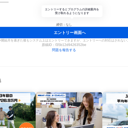
―――
エントリーするとプログラムの詳細案内を
受け取れるようになります
締切：なし
エントリー画面へ
や開始月を過ぎた後もシステム上はエントリーできますが、エントリーへの対応はされない
原稿ID：
f35b12d9426352be
問題を報告する
集