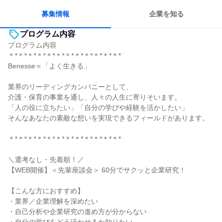
目標に追われず働ける
募集情報
企業を知る
プログラム内容
プログラム内容
＊*＊*＊*＊*＊*＊*＊*＊*＊*＊*＊*＊*
Benesse＝「よく生きる」
業界のリーディングカンパニーとして、
介護・保育の事業を通し、人々の人生に寄りそいます。
「人の役に立ちたい」「自分の学びや経験を活かしたい」
そんなあなたの素敵な想いを実現できるフィールドがあります。
＊*＊*＊*＊*＊*＊*＊*＊*＊*＊*＊*＊*
＼選考なし・先着順！／
【WEB開催】＜先輩座談会＞ 60分でサクッと企業研究！
【こんな方におすすめ】
・業界／企業理解を深めたい
・自己分析や企業研究の進め方が分からない