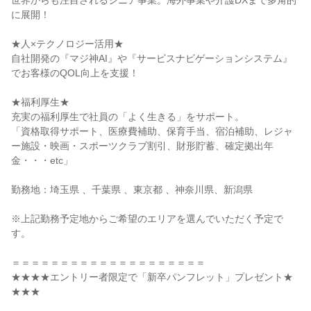
世界からも注目されるシニア事業。海外事業や介護DXまで多角的
に展開！
★人×テクノロジー活用★
自社開発の『マジ神AI』や『サービスナビゲーションシステム』
でお客様のQOL向上を支援！
★福利厚生★
充実の福利厚生で社員の「よく生きる」をサポート。
「資格取得サポート、医療費補助、保育手当、宿泊補助、レジャ
ー施設・映画・スポーツクラブ割引、財形貯蓄、確定拠出年
金・・・etc」
勤務地：埼玉県 、千葉県 、東京都 、神奈川県、新潟県
※上記勤務予定地からご希望のエリアを選んでいただく予定で
す。
＝＝＝＝＝＝＝＝＝＝＝＝＝＝＝＝＝＝＝＝
★★★★エントリー者限定で「新卒パンフレット」プレゼント★
★★★