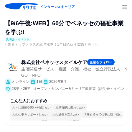
インターン
キャリア
＆
【9/6午後:WEB】60分でベネッセの福祉事業
を学ぶ!
説明会・イベント
✨業界トップクラスの給与水準！1年目Max月収38万円！✨
株式会社ベネッセスタイルケア
企業をフォロー
生活関連サービス、看護・介護、福祉・独立行政法人・N
GO・NPO
オンライン
1日
2026年9月
28卒・29卒 | オープン・カンパニー&キャリア教育等（説明会・イベン
ト [職種研究、社員交流会、就活サポート、会社説明会、業界研究]）
こんな人におすすめ
人々に感動や笑いを届けたい
地域貢献に携わりたい
人の仕事をサポートしたい
人の成長を支えたい
情熱を持って仕事に取り組む
コミュニケーションが活発
チームワークを重視
女性が働きやすい環境で働ける
自分の好きな場所で働ける