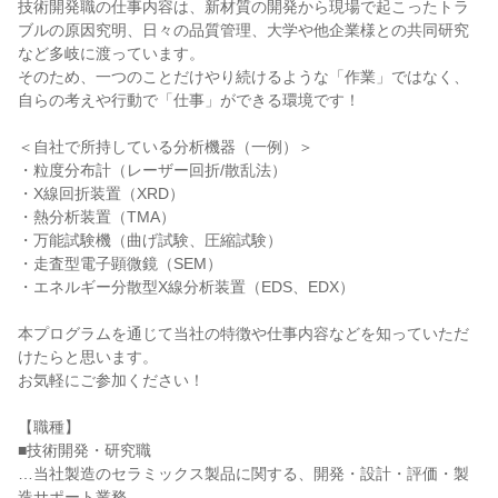
技術開発職の仕事内容は、新材質の開発から現場で起こったトラ
ブルの原因究明、日々の品質管理、大学や他企業様との共同研究
など多岐に渡っています。
そのため、一つのことだけやり続けるような「作業」ではなく、
自らの考えや行動で「仕事」ができる環境です！
＜自社で所持している分析機器（一例）＞
・粒度分布計（レーザー回折/散乱法）
・X線回折装置（XRD）
・熱分析装置（TMA）
・万能試験機（曲げ試験、圧縮試験）
・走査型電子顕微鏡（SEM）
・エネルギー分散型X線分析装置（EDS、EDX）
本プログラムを通じて当社の特徴や仕事内容などを知っていただ
けたらと思います。
お気軽にご参加ください！
【職種】
■技術開発・研究職
…当社製造のセラミックス製品に関する、開発・設計・評価・製
造サポート業務