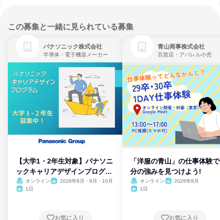
この募集と一緒に見られている募集
パナソニック株式会社
青山商事株式会社
半導体・電子機器メーカー
百貨店・アパレル小売
【大学1・2年生対象】パナソニ
「洋服の青山」の仕事体験で
ックキャリアデザインプログラ
分の強みを見つけよう!
ム
オンライン
2026年8月・9月・10月
オンライン
2026年8月
1日
1日
お気に入り
お気に入り