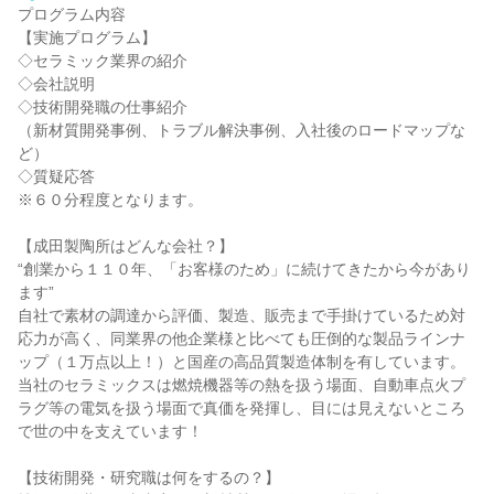
プログラム内容
【実施プログラム】
◇セラミック業界の紹介
◇会社説明
◇技術開発職の仕事紹介
（新材質開発事例、トラブル解決事例、入社後のロードマップな
ど）
◇質疑応答
※６０分程度となります。
【成田製陶所はどんな会社？】
“創業から１１０年、「お客様のため」に続けてきたから今があり
ます”
自社で素材の調達から評価、製造、販売まで手掛けているため対
応力が高く、同業界の他企業様と比べても圧倒的な製品ラインナ
ップ（１万点以上！）と国産の高品質製造体制を有しています。
当社のセラミックスは燃焼機器等の熱を扱う場面、自動車点火プ
ラグ等の電気を扱う場面で真価を発揮し、目には見えないところ
で世の中を支えています！
【技術開発・研究職は何をするの？】