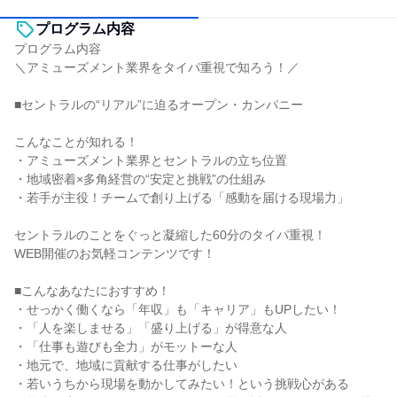
プログラム内容
プログラム内容
＼アミューズメント業界をタイパ重視で知ろう！／
■セントラルの“リアル”に迫るオープン・カンパニー
こんなことが知れる！
・アミューズメント業界とセントラルの立ち位置
・地域密着×多角経営の“安定と挑戦”の仕組み
・若手が主役！チームで創り上げる「感動を届ける現場力」
セントラルのことをぐっと凝縮した60分のタイパ重視！
WEB開催のお気軽コンテンツです！
■こんなあなたにおすすめ！
・せっかく働くなら「年収」も「キャリア」もUPしたい！
・「人を楽しませる」「盛り上げる」が得意な人
・「仕事も遊びも全力」がモットーな人
・地元で、地域に貢献する仕事がしたい
・若いうちから現場を動かしてみたい！という挑戦心がある