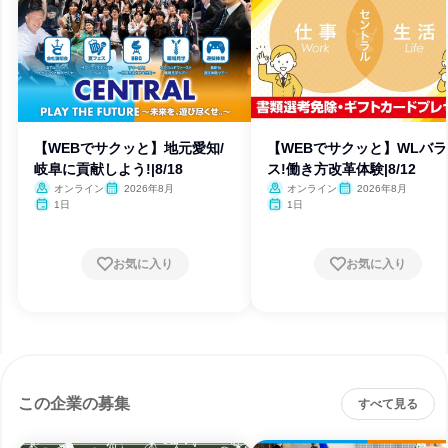
【WEBでサクッと】地元愛知/
【WEBでサクッと】WLバ
岐阜に貢献しよう!|8/18
ス!働き⽅改⾰体験|8/12
オンライン
2026年8月
オンライン
2026年8月
1日
1日
お気に入り
お気に入り
この企業の募集
すべて見る