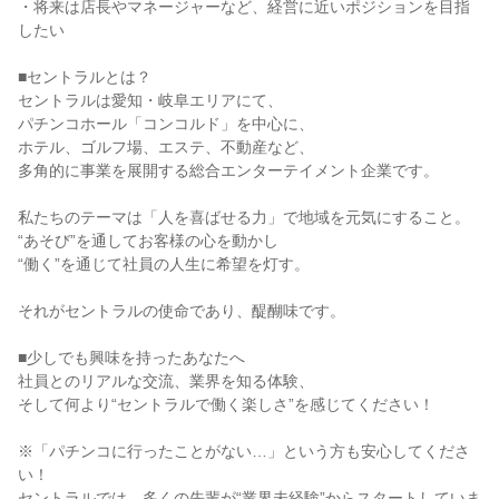
・将来は店長やマネージャーなど、経営に近いポジションを目指
したい
■セントラルとは？
セントラルは愛知・岐阜エリアにて、
パチンコホール「コンコルド」を中心に、
ホテル、ゴルフ場、エステ、不動産など、
多角的に事業を展開する総合エンターテイメント企業です。
私たちのテーマは「人を喜ばせる力」で地域を元気にすること。
“あそび”を通してお客様の心を動かし
“働く”を通じて社員の人生に希望を灯す。
それがセントラルの使命であり、醍醐味です。
■少しでも興味を持ったあなたへ
社員とのリアルな交流、業界を知る体験、
そして何より“セントラルで働く楽しさ”を感じてください！
※「パチンコに行ったことがない…」という方も安心してくださ
い！
セントラルでは、多くの先輩が“業界未経験”からスタートしていま