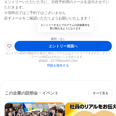
エントリーいただいた方に、日程予約用のメールを送付させてい
ただきます。
※現時点ではご予約ではございません
必ずメールをご確認いただくようお願いいたします！
エントリーするとプログラムの詳細案内を
受け取れるようになります
締切：なし
エントリー画面へ
エントリー締切や開始月を過ぎた後もシステム上はエントリーできますが、エント
リーへの対応はされないことがあります。
原稿ID：
f277f99eed97c36e
問題を報告する
この企業の説明会・イベント
すべて見る