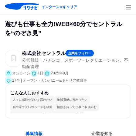
インターン
キャリア
＆
遊びも仕事も全力!WEB×60分でセントラル
を“のぞき見”
株式会社セントラル
企業をフォロー
公営競技・パチンコ、スポーツ・レクリエーション、不
動産管理
オンライン
1日
2025年9月
27卒 | オープン・カンパニー&キャリア教育等
こんな人におすすめ
人々に感動や笑いを届けたい
地域貢献に携わりたい
穏やかで互いのペースを尊重
情熱を持って仕事に取り組む
コミュニケーションが活発
チームワークを重視
女性が働きやすい環境で働ける
長く同じ会社に居続けられる
若手が裁量を持てる環境
人とたくさん会話する
募集情報
企業を知る