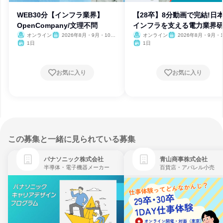
WEB30分【インフラ業界】
【28卒】8分動画で完結!日
OpenCompany/文理不問
インフラを支える電力業界
オンライン
2026年8月・9月・10
オンライン
2026年8月・9月・1
月・11月・12月
月・11月
1日
1日
お気に入り
お気に入り
この募集と一緒に見られている募集
パナソニック株式会社
青山商事株式会社
半導体・電子機器メーカー
百貨店・アパレル小売