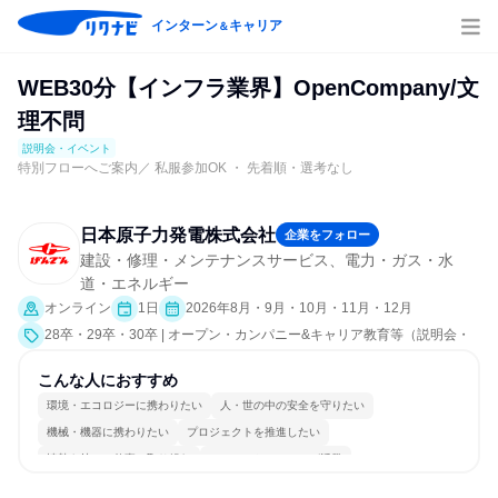
インターン
キャリア
＆
WEB30分【インフラ業界】OpenCompany/文
理不問
説明会・イベント
特別フローへご案内／ 私服参加OK ・ 先着順・選考なし
日本原子力発電株式会社
企業をフォロー
建設・修理・メンテナンスサービス、電力・ガス・水
道・エネルギー
オンライン
1日
2026年8月・9月・10月・11月・12月
28卒・29卒・30卒 | オープン・カンパニー&キャリア教育等（説明会・
イベント [職種研究、社員交流会、就活サポート、会社説明会、業界研
究]）
こんな人におすすめ
環境・エコロジーに携わりたい
人・世の中の安全を守りたい
機械・機器に携わりたい
プロジェクトを推進したい
情熱を持って仕事に取り組む
コミュニケーションが活発
常に新しいものに挑戦
多様な職種の人と関われる
明確な目標を追いかける