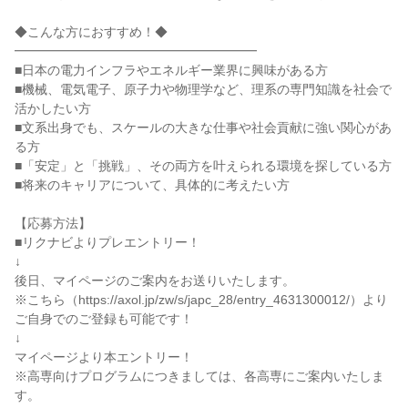
◆こんな方におすすめ！◆
━━━━━━━━━━━━━━━━━━━
■日本の電力インフラやエネルギー業界に興味がある方
■機械、電気電子、原子力や物理学など、理系の専門知識を社会で
活かしたい方
■文系出身でも、スケールの大きな仕事や社会貢献に強い関心があ
る方
■「安定」と「挑戦」、その両方を叶えられる環境を探している方
■将来のキャリアについて、具体的に考えたい方
【応募方法】
■リクナビよりプレエントリー！
↓
後日、マイページのご案内をお送りいたします。
※こちら（https://axol.jp/zw/s/japc_28/entry_4631300012/）より
ご自身でのご登録も可能です！
↓
マイページより本エントリー！
※高専向けプログラムにつきましては、各高専にご案内いたしま
す。