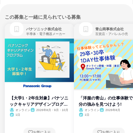
この募集と一緒に見られている募集
パナソニック株式会社
青山商事株式会社
半導体・電子機器メーカー
百貨店・アパレル小売
【大学1・2年生対象】パナソニ
「洋服の青山」の仕事体験で
ックキャリアデザインプログラ
分の強みを見つけよう!
ム
オンライン
2026年8月・9月・10月
オンライン
2026年8月
1日
1日
お気に入り
お気に入り