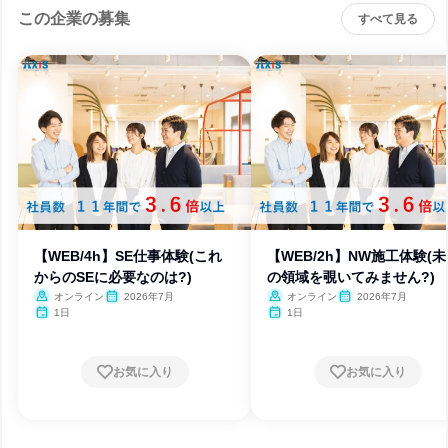
この企業の募集
すべて見る
【WEB/4h】SE仕事体験(これ
【WEB/2h】NW施工体験(
からのSEに必要なのは?)
の領域を覗いてみません?)
オンライン
2026年7月
オンライン
2026年7月
1日
1日
お気に入り
お気に入り