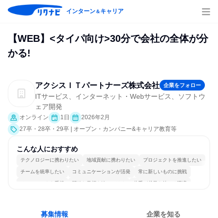
インターン
キャリア
＆
【WEB】<タイパ向け>30分で会社の全体が分
かる!
アクシスＩＴパートナーズ株式会社
企業をフォロー
ITサービス、インターネット・Webサービス、ソフトウ
ェア開発
オンライン
1日
2026年2月
27卒・28卒・29卒 | オープン・カンパニー&キャリア教育等
こんな人におすすめ
テクノロジーに携わりたい
地域貢献に携わりたい
プロジェクトを推進したい
チームを統率したい
コミュニケーションが活発
常に新しいものに挑戦
チームワークを重視
明確な目標を追いかける
若手が裁量を持てる環境
人とたくさん会話する
募集情報
企業を知る