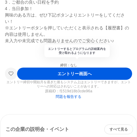
3．ご都合の良い日程を予約
4．当日参加！
興味のある方は、ぜひ下記ボタンよりエントリーをしてくださ
い！
※エントリーボタンを押していただくと表示される【履歴書】の
内容は使用しません。
未入力や未完成でも問題ありませんのでご安心ください♪
エントリーするとプログラムの詳細案内を
受け取れるようになります
締切：なし
エントリー画面へ
エントリー締切や開始月を過ぎた後もシステム上はエントリーできますが、エント
リーへの対応はされないことがあります。
原稿ID：
f1519d18b3cde96a
問題を報告する
この企業の説明会・イベント
すべて見る