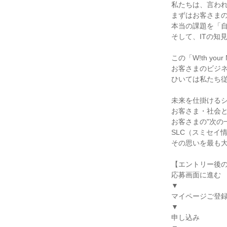
私たちは、言わ
まずはお客さま
本当の課題を「
そして、ITの知
この「W!th you
お客さまのビジ
ひいては私たち
未来を仕掛ける
お客さま・社会
お客さまの"次の
SLC（スミセイ
その思いを最も
【エントリー後
応募画面に進む
▼
マイページご登
▼
申し込み