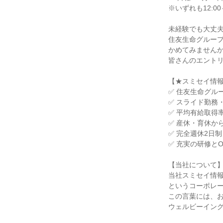
※いずれも12:00～1
未経験でも大丈
住友生命グルー
かめてみません
皆さんのエント
【★スミセイ情
✅ 住友生命グル
✅ スライド勤務
✅ 平均有給取得率
✅ 産休・育休か
✅ 完全週休2日
✅ 充実の研修と
【当社について
当社スミセイ情報シス
というコーポレ
この言葉には、
ウェルビーイン