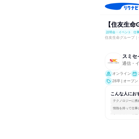
【住友生命
説明会・イベント
仕
住友生命グループ｜
スミセ
通信・
オンライン
28卒 | オ
説明会、業界研
こんな人にお
テクノロジーに携
情熱を持って仕事
人とたくさん会話