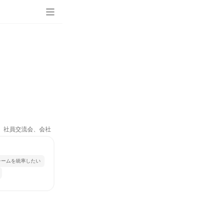
ム、社員交流会、会社
チームを統率したい