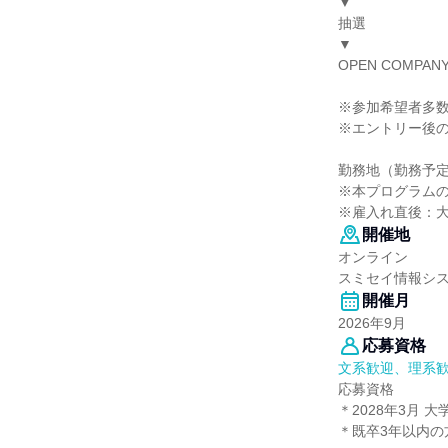
▼
抽選
▼
OPEN COMPAN
※参加希望者多
※エントリー後
勤務地（勤務予
※本プログラム
※雇入れ直後：大
開催地
オンライン
スミセイ情報シ
開催月
2026年9月
応募資格
文系歓迎、理系
応募資格
＊2028年3月
＊既卒3年以内の