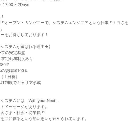
7:00 × 2Days
夫！
プのオープン・カンパニーで、システムエンジニアという仕事の面白さ
か。
リーをお待ちしております！
報システムが選ばれる理由★】
ープの安定基盤
・在宅勤務制度あり
80％
らの復職率100％
制（土日祝）
OJT制度でキャリア形成
】
テムには―With your Next―
ートメッセージがあります。
お客さま・社会・従業員の
グを共に創るという熱い思いが込められています。