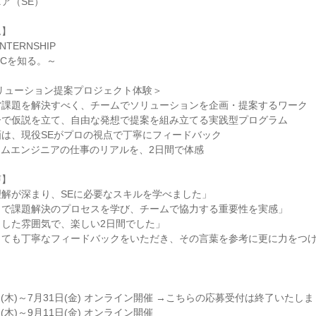
ア（SE）
ム】
INTERNSHIP
LCを知る。～
リューション提案プロジェクト体験＞
営課題を解決すべく、チームでソリューションを企画・提案するワーク
ーで仮説を立て、自由な発想で提案を組み立てる実践型プログラム
は、現役SEがプロの視点で丁寧にフィードバック
テムエンジニアの仕事のリアルを、2日間で体感
声】
解が深まり、SEに必要なスキルを学べました」
クで課題解決のプロセスを学び、チームで協力する重要性を実感」
とした雰囲気で、楽しい2日間でした」
とても丁寧なフィードバックをいただき、その言葉を参考に更に力をつ
日(木)～7月31日(金) オンライン開催 →こちらの応募受付は終了いたし
(木)～9月11日(金) オンライン開催