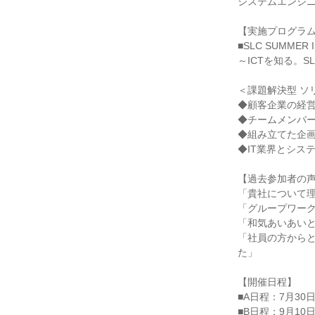
システムエンジニ
【実施プログラ
■SLC SUMMER 
～ICTを知る。S
＜課題解決型 ソ
◆顧客企業の経
◆チームメンバ
◆組み立てた企画
◆IT業界とシス
【過去参加者の
「貴社について理
「グループワー
「和気あいあい
「社員の方から
た」
【開催日程】
■A日程：7月30
■B日程：9月10日