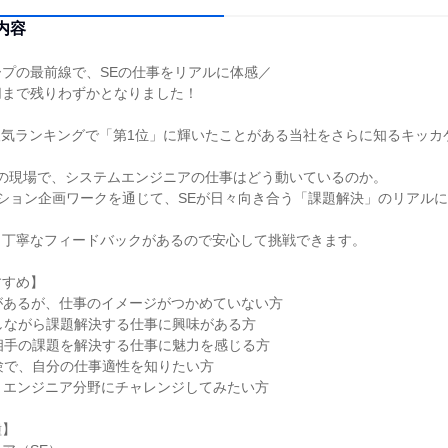
内容
プの最前線で、SEの仕事をリアルに体感／
切まで残りわずかとなりました！
人気ランキングで「第1位」に輝いたことがある当社をさらに知るキッカ
」の現場で、システムエンジニアの仕事はどう動いているのか。
ション企画ワークを通じて、SEが日々向き合う「課題解決」のリアル
、丁寧なフィードバックがあるので安心して挑戦できます。
すすめ】
味があるが、仕事のイメージがつかめていない方
しながら課題解決する仕事に興味がある方
相手の課題を解決する仕事に魅力を感じる方
験で、自分の仕事適性を知りたい方
T・エンジニア分野にチャレンジしてみたい方
種】