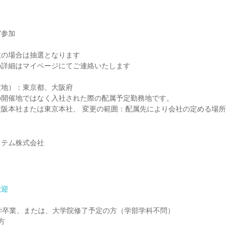
Y参加
数の場合は抽選となります
の詳細はマイページにてご連絡いたします
定地）：東京都、大阪府
の開催地ではなく入社された際の配属予定勤務地です。
阪本社または東京本社、 変更の範囲：配属先により会社の定める場所
ステム株式会社
歓迎
 大学卒業、または、大学院修了予定の方（学部学科不問）
方