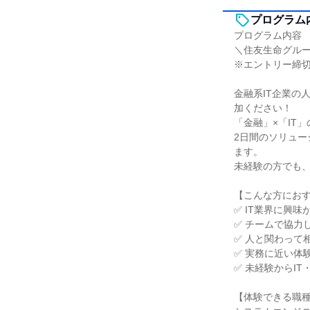
プログラム
プログラム内容
＼住友生命グルー
※エントリー締
金融系IT企業の
加ください！
「金融」×「IT
2日間のソリュー
ます。
未経験の方でも
【こんな方にお
✅ IT業界に興
✅ チームで協力
✅ 人と関わって
✅ 実務に近い体
✅ 未経験からI
【体験できる職