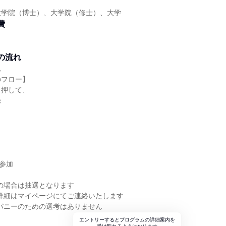
大学院（博士）、大学院（修士）、大学
費
の流れ
れ
のフロー】
を押して、
録
Y参加
の場合は抽選となります
詳細はマイページにてご連絡いたします
パニーのための選考はありません
エントリーするとプログラムの詳細案内を