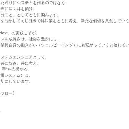
れた通りにシステムを作るのではなく、
の声に深く耳を傾け、
自分ごと」としてともに悩みます。
見を活かして同じ目線で解決策をともに考え、新たな価値を共創してい
r Next」の実践こそが、
ネスを成長させ、社会を豊かにし、
従業員自身の働きがい（ウェルビーイング）にも繋がっていくと信じて
システムエンジニアとして、
と共に悩み、共に考え、
一手"を支援する。
情報システム）は、
大切にしています。
のフロー】
録