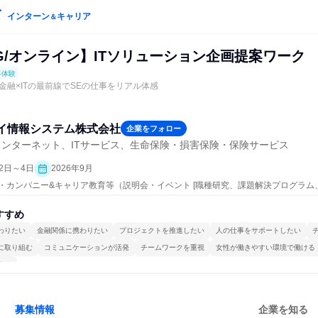
インターン
キャリア
＆
G/オンライン】ITソリューション企画提案ワーク
事体験
金融×ITの最前線でSEの仕事をリアル体感
イ情報システム株式会社
企業をフォロー
インターネット、ITサービス、生命保険・損害保険・保険サービス
2日～4日
2026年9月
ープン・カンパニー&キャリア教育等（説明会・イベント [職種研究、課題解決プログラ
究]、仕事体験）
すすめ
わりたい
金融関係に携わりたい
プロジェクトを推進したい
人の仕事をサポートしたい
に取り組む
コミュニケーションが活発
チームワークを重視
女性が働きやすい環境で働ける
する
募集情報
企業を知る