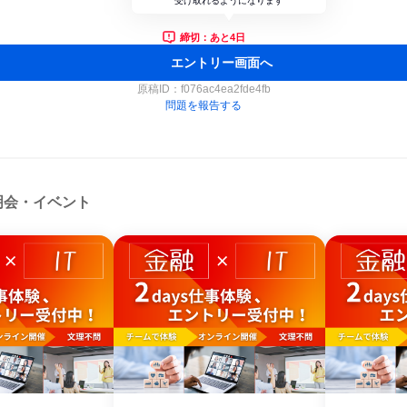
受け取れるようになります
締切：あと4日
エントリー画面へ
原稿ID：
f076ac4ea2fde4fb
問題を報告する
明会・イベント