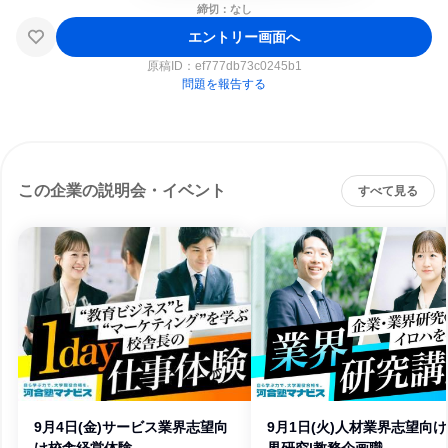
締切：なし
エントリー画面へ
原稿ID：
ef777db73c0245b1
問題を報告する
この企業の説明会・イベント
すべて見る
9月4日(金)サービス業界志望向
9月1日(火)人材業界志望向