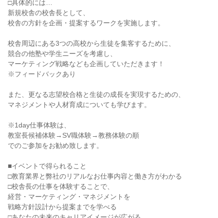
□具体的には…
新規校舎の校舎長として、
校舎の方針を企画・提案するワークを実施します。
校舎周辺にある3つの高校から生徒を集客するために、
競合の他塾や学生ニーズを考慮し、
マーケティング戦略なども企画していただきます！
※フィードバックあり
また、更なる志望校合格と生徒の成長を実現するための、
マネジメントや人材育成についても学びます。
※1day仕事体験は、
教室長候補体験→SV職体験→教務体験の順
でのご参加をお勧め致します。
■イベントで得られること
□教育業界と弊社のリアルなお仕事内容と働き方がわかる
□校舎長の仕事を体験することで、
経営・マーケティング・マネジメントを
戦略方針設計から提案までを学べる
□あなたの未来のキャリアイメージが広がる