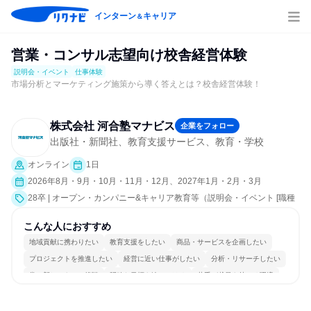
インターン
キャリア
＆
営業・コンサル志望向け校舎経営体験
説明会・イベント
仕事体験
市場分析とマーケティング施策から導く答えとは？校舎経営体験！
株式会社 河合塾マナビス
企業をフォロー
出版社・新聞社、教育支援サービス、教育・学校
オンライン
1日
2026年8月・9月・10月・11月・12月、2027年1月・2月・3月
28卒 | オープン・カンパニー&キャリア教育等（説明会・イベント [職種
研究、課題解決プログラム、社員交流会、就活サポート、会社説明会、
業界研究]、仕事体験）
こんな人におすすめ
地域貢献に携わりたい
教育支援をしたい
商品・サービスを企画したい
プロジェクトを推進したい
経営に近い仕事がしたい
分析・リサーチしたい
常に新しいものに挑戦
明確な目標を追いかける
若手が裁量を持てる環境
人とたくさん会話する