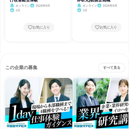
け校舎経営体験
界研究|教務企画職
オンライン
2026年9月
オンライン
2026年9月
1日
1日
お気に入り
お気に入り
この企業の募集
すべて見る