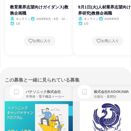
教育業界志望向けガイダンス|教
9月1日(火)人材業界志望向
務企画職
界研究|教務企画職
オンライン
2026年8月・9月・10
オンライン
2026年9月
月・11月・12月、2027年1
1日
1日
月・2月・3月
お気に入り
お気に入り
この募集と一緒に見られている募集
パナソニック株式会社
株式会社KADOKAWA
半導体・電子機器メーカー
出版社・新聞社