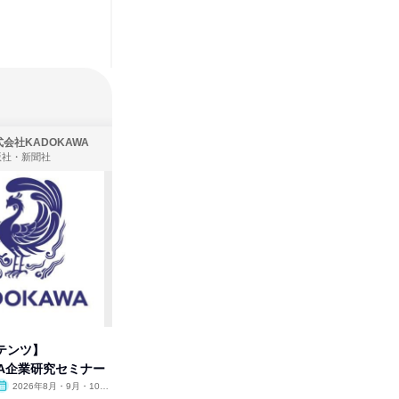
会社KADOKAWA
株式会社住まいず
版社・新聞社
製造・メーカー、建築設計
テンツ】
先着順・選考なし|注文住宅の総
【オンラ
WA企業研究セミナー
合職|会社説明会&社長座談会
業界の裏
明会
2026年8月・9月・10
オンライン
2026年8月・9月
オンラ
月・11月・12月