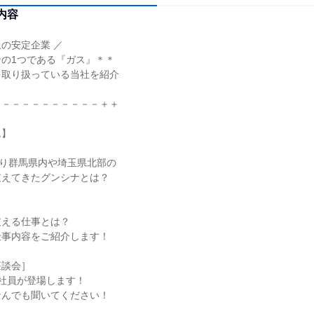
内容
上の安定企業 ／
の1つである『ガス』＊＊
を取り扱っている当社を紹介
－－－－－－－－－－－＋＋
ム】
たり群馬県内や埼玉県北部の
支えてきたグンシナとは？
支える仕事とは？
仕事内容をご紹介します！
座談会］
社員が登場します！
なんでも聞いてください！