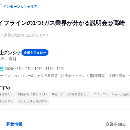
インターン
キャリア
＆
ライフラインの1つ!ガス業界が分かる説明会@高崎
＊ガス業界の役割をご説明します！
社グンシナ
企業をフォロー
卸売・商社
2026年8月・9月・10月・11月・12月
 | オープン・カンパニー&キャリア教育等（説明会・イベント [職種研究、社員交流会
すすめ
を守りたい
地域貢献に携わりたい
商品・サービスを販売したい
コミュニケーションが活発
続けられる
人とたくさん会話する
募集情報
企業を知る