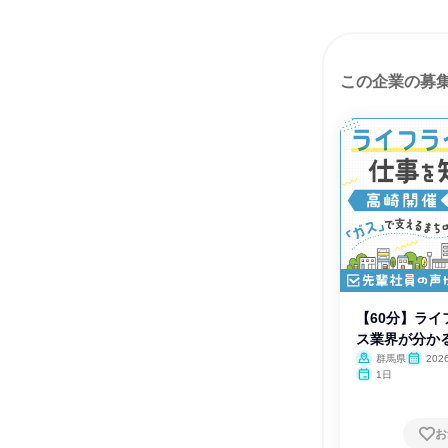
この企業の募
【60分】ライ
ス業界が分か
群馬県
20
月・12月
1日
お