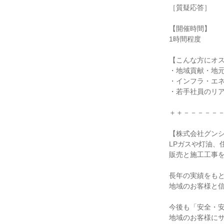
［質疑応答］
【開催時間】
1時間程度
【こんな方にオ
・地域貢献・地
・インフラ・エ
・若手社員のリ
＋＋－－－－－
【株式会社グン
LPガスや灯油、
販売と施工工事
長年の実績をも
地域のお客様と
今後も「安全・
地域のお客様に