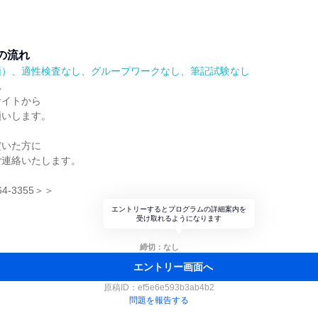
の流れ
順）、適性検査なし、グループワークなし、筆記試験なし
れ
サイトから
願いします。
だいた方に
ご連絡いたします。
64-3355＞＞
エントリーするとプログラムの詳細案内を
受け取れるようになります
締切：なし
エントリー画面へ
原稿ID：
ef5e6e593b3ab4b2
問題を報告する