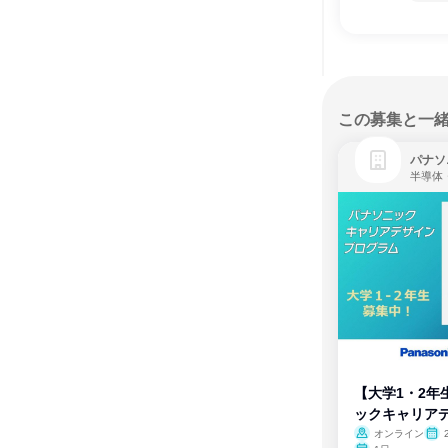
この募集と一
パナソ
半導体
【大学1・2年
ックキャリア
ム
オンライン