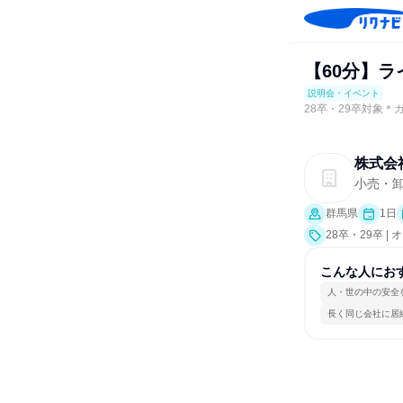
【60分】
説明会・イベント
28卒・29卒対象
株式会
小売・
群馬県
1日
28卒・29卒
究]）
こんな人にお
人・世の中の安全
長く同じ会社に居