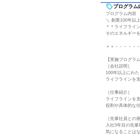
プログラム
プログラム内容
＼ 創業100年以
＊＊ライフライン
そのエネルギー
＋＋－－－－－
【実施プログラ
［会社説明］
100年以上にわ
ライフラインを
［仕事紹介］
ライフラインを
役割や具体的な
［先輩社員との
入社3年目の先輩
気になることは