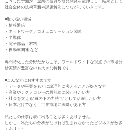
こうした予測が、企業の投資や研究開発を後押しし、結果として
社会全体の技術革新や課題解決につながっていきます。
■取り扱い領域
・情報通信
・ネットワーク／コミュニケーション関連
・半導体
・電子部品・材料
・自動車関連 など
専門特化した分野だからこそ、ワールドワイドな視点での市場分
析実績が豊富なのも大きな特長です。
■こんな方におすすめです
・データや事実をもとに論理的に考えることが好きな方
・産業やテクノロジーの最前線に関わりたい方
・社会を支える“縁の下の力持ち”として活躍したい方
・日本だけでなく、世界市場に興味がある方
私たちの仕事は表に出ることは多くありません。
しかし、私たちの分析がなければ生まれなかったビジネスが数多
くあります。