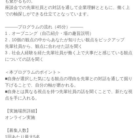
も繋がるもの。
座談会での先輩社員との対話を通して企業理解とともに、働く上
での軸探しができる仕立てとなっています。
―――プログラムの流れ（45分）―――
1．オープニング（自己紹介・場の趣旨説明）
2．10個の観点の中からあなたが知りたい観点をピックアップ
先輩社員から、観点に合わせた話を聞く
3．社会人経験を経た先輩社員が働く上で大事だと感じている観点
についての話を聞く
＜本プログラムのポイント＞
■自身が選択した気になる観点の理由を先輩との対話を通して掘り
下げることで、自分の軸が磨かれる。
■自身とは異なる視点を持つ先輩社員の話を聞くことで、新たな視
点を手に入れる。
【実施場所詳細】
オンライン実施
【募集人数】
1回あたり最大5名