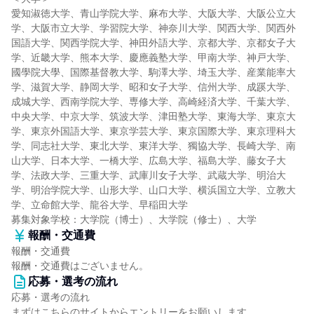
愛知淑徳大学、青山学院大学、麻布大学、大阪大学、大阪公立大
学、大阪市立大学、学習院大学、神奈川大学、関西大学、関西外
国語大学、関西学院大学、神田外語大学、京都大学、京都女子大
学、近畿大学、熊本大学、慶應義塾大学、甲南大学、神戸大学、
國學院大學、国際基督教大学、駒澤大学、埼玉大学、産業能率大
学、滋賀大学、静岡大学、昭和女子大学、信州大学、成蹊大学、
成城大学、西南学院大学、専修大学、高崎経済大学、千葉大学、
中央大学、中京大学、筑波大学、津田塾大学、東海大学、東京大
学、東京外国語大学、東京学芸大学、東京国際大学、東京理科大
学、同志社大学、東北大学、東洋大学、獨協大学、長崎大学、南
山大学、日本大学、一橋大学、広島大学、福島大学、藤女子大
学、法政大学、三重大学、武庫川女子大学、武蔵大学、明治大
学、明治学院大学、山形大学、山口大学、横浜国立大学、立教大
学、立命館大学、龍谷大学、早稲田大学
募集対象学校：大学院（博士）、大学院（修士）、大学
報酬・交通費
報酬・交通費
報酬・交通費はございません。
応募・選考の流れ
応募・選考の流れ
まずはこちらのサイトからエントリーをお願いします。