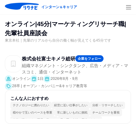
インターン
キャリア
＆
オンライン|45分|マーケティングリサーチ職|
先輩社員座談会
東京本社｜先輩のリアルから自分の働く軸が見えてくる45分です
株式会社富士キメラ総研
企業をフォロー
組織マネジメント・シンクタンク、広告・メディア・マ
スコミ、通信・インターネット
オンライン
1日
2026年8月・9月
28卒 | オープン・カンパニー&キャリア教育等
こんな人におすすめ
テクノロジーに携わりたい
経営に近い仕事がしたい
分析・リサーチしたい
穏やかで互いのペースを尊重
常に新しいものに挑戦
チームワークを重視
女性が働きやすい環境で働ける
長く同じ会社に居続けられる
一つの専門分野を極める
人とたくさん会話する